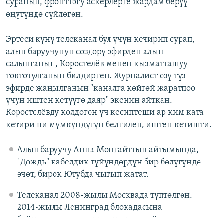
суранып, фронттогу аскерлерге жардам берүү
өңүтүндө сүйлөгөн.
Эртеси күнү телеканал бул үчүн кечирип сурап,
алып баруучунун сөздөрү эфирден алып
салынганын, Коростелёв менен кызматташуу
токтотулганын билдирген. Журналист өзү түз
эфирде жаңылганын "каналга көйгөй жаратпоо
үчун иштен кетүүгө даяр" экенин айткан.
Коростелёвду колдогон үч кесиптеши ар ким ката
кетириши мүмкүндүгүн белгилеп, иштен кетишти.
Алып баруучу Анна Монгайттын айтымында,
"Дождь" кабелдик түйүндөрдүн бир бөлүгүндө
өчөт, бирок Ютубда чыгып жатат.
Телеканал 2008-жылы Москвада түптөлгөн.
2014-жылы Ленинград блокадасына