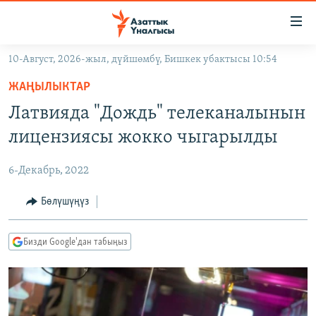
Линктер
Мазмунга
өтүңүз
10-Август, 2026-жыл, дүйшөмбү, Бишкек убактысы 10:54
Навигацияга
ЖАҢЫЛЫКТАР
өтүңүз
ЖАҢЫЛЫКТАР
КЫРГЫЗСТАН
Издөөгө
Латвияда "Дождь" телеканалынын
салыңыз
ДҮЙНӨ
КЫРГЫЗСТАН
лицензиясы жокко чыгарылды
УКРАИНА
САЯСАТ
ДҮЙНӨ
6-Декабрь, 2022
АТАЙЫН ИЛИКТӨӨ
ЭКОНОМИКА
БОРБОР АЗИЯ
ТВ ПРОГРАММАЛАР
Бөлүшүңүз
МАДАНИЯТ
ПОДКАСТ
БҮГҮН АЗАТТЫКТА
Бизди Google'дан табыңыз
ӨЗГӨЧӨ ПИКИР
ЭКСПЕРТТЕР ТАЛДАЙТ
БИЗ ЖАНА ДҮЙНӨ
Русский
ДАНИСТЕ