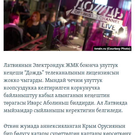
ОНЛАЙН ШЕРИНЕ
ЭЖЕ-СИҢДИЛЕР
АЗАТТЫК+
ЫҢГАЙСЫЗ СУРООЛОР
ЭЕ/АРнун бардык сайттары
Латвиянын Электрондук ЖМК боюнча улуттук
кеңеши “Дождь” телеканалынын лицензиясын
жокко чыгарды. Мындай чечим улуттук
коопсуздукка келтирилген коркунучка
байланыштуу кабыл алынганын кеңештин
төрагасы Иварс Аболиньш билдирди. Ал Латвияда
мыйзамдар сыйланышы керектигин белгиледи.
Өткөн жумада аннексияланган Крым Орусиянын
бир бөлүгү катары сүрөттөлгөн картаны көрсөткөнү