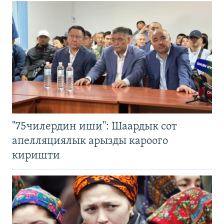
"75чилердин иши": Шаардык сот
апелляциялык арызды кароого
киришти