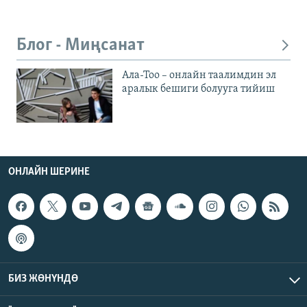
Блог - Миңсанат
Ала-Тоо – онлайн таалимдин эл
аралык бешиги болууга тийиш
ОНЛАЙН ШЕРИНЕ
БИЗ ЖӨНҮНДӨ