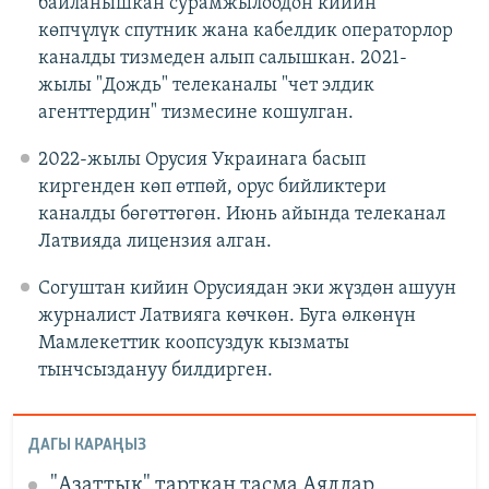
байланышкан сурамжылоодон кийин
көпчүлүк спутник жана кабелдик операторлор
каналды тизмеден алып салышкан. 2021-
жылы "Дождь" телеканалы "чет элдик
агенттердин" тизмесине кошулган.
2022-жылы Орусия Украинага басып
киргенден көп өтпөй, орус бийликтери
каналды бөгөттөгөн. Июнь айында телеканал
Латвияда лицензия алган.
Согуштан кийин Орусиядан эки жүздөн ашуун
журналист Латвияга көчкөн. Буга өлкөнүн
Мамлекеттик коопсуздук кызматы
тынчсыздануу билдирген.
ДАГЫ КАРАҢЫЗ
"Азаттык" тарткан тасма Аялдар