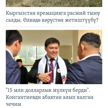
Кыргызстан кремацияга расмий тыюу
салды. Өлкөдө көрүстөн жетиштүүбү?
"15 млн долларлык мүлкүн берди".
Конгантиевди абактан алып калган
чечим