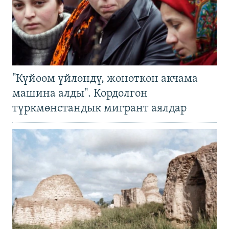
"Күйөөм үйлөндү, жөнөткөн акчама
машина алды". Кордолгон
түркмөнстандык мигрант аялдар