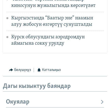
киносунун жумалыгында көрсөтүлөт
Кыргызстанда “Баатыр эне” наамын
алуу жобосун өзгөртүү сунушталды
Курск облусундагы аэродромдун
аймагына сокку урулду
Бөлүшүңүз
Катталыңыз
Дагы кызыктуу баяндар
Окуялар