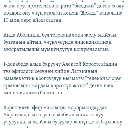
жана орус армиясына карата “биздики” деген сөздү
колдонгону үчүн аталган кеңеш “Дождь” каналына
10 миң евро айып салган.
Анда Аболиньш бул телеканал эки жолу мыйзам
бузганын айтып, үчүнчүсүндө лицензиясынан
ажыратылышы мүмкүндүгүн кошумчалаган.
1-декабрда алып баруучу Алексей Коростелёвдин
түз эфирдеги сөзүнөн кийин Латвиянын
мамлекеттик коопсуздук кызматы "телеканал орус
армиясына жардам көрсөтүп жатат" деген шек
менен иликтөө баштаган.
Коростелёв эфир маалында көрөрмандардан
Украинадагы согушка мобилизация кылуу
учурундагы мыйзам бузуулар жөнүндө кабарлоону