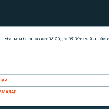
ек убакыты боюнча саат 08:00ден 09:00га чейин обог
ЛАР
ММАЛАР