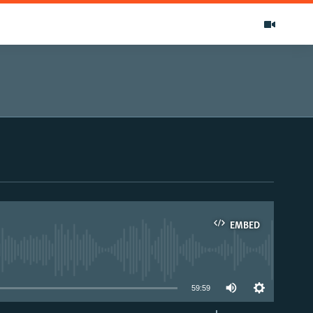
EMBED
able
59:59