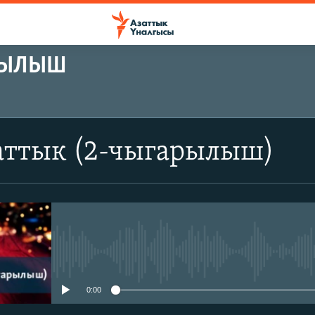
АРЫЛЫШ
аттык (2-чыгарылыш)
No media source currently avail
0:00