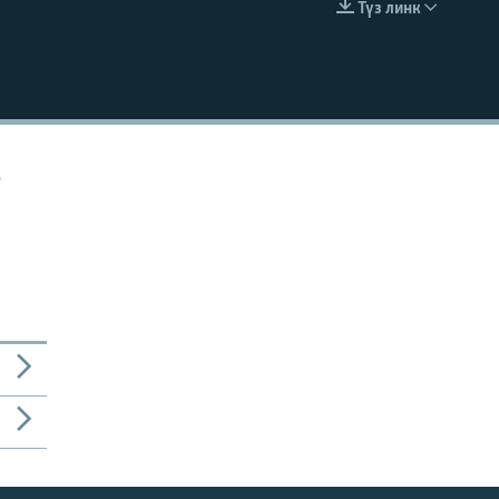
Түз линк
EMBED
о