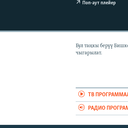
ЭЖЕ-СИҢДИЛЕР
Поп-аут плейер
АЗАТТЫК+
ЫҢГАЙСЫЗ СУРООЛОР
Бул таңкы берүү Бишк
чыгарылат.
ТВ ПРОГРАММА
РАДИО ПРОГРА