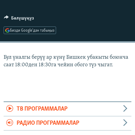
ОНЛАЙН ШЕРИНЕ
ЭЖЕ-СИҢДИЛЕР
АЗАТТЫК+
Бөлүшүңүз
ЫҢГАЙСЫЗ СУРООЛОР
Бизди Google'дан табыңыз
ЭЕ/АРнун бардык сайттары
Бул үналгы берүү ар күнү Бишкек убакыты боюнча
саат 18:00ден 18:30га чейин обого түз чыгат.
ТВ ПРОГРАММАЛАР
РАДИО ПРОГРАММАЛАР