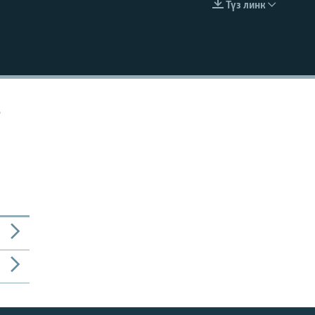
Түз линк
EMBED
о