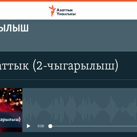
АРЫЛЫШ
аттык (2-чыгарылыш)
No media source currently avail
0:00