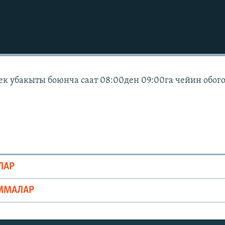
ек убакыты боюнча саат 08:00ден 09:00га чейин обог
ЛАР
ММАЛАР