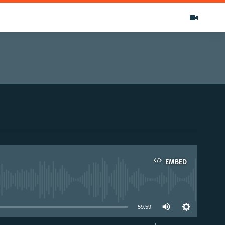
EMBED
able
59:59