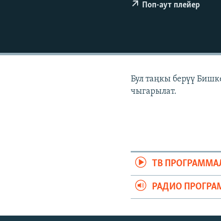
ЭЖЕ-СИҢДИЛЕР
Поп-аут плейер
АЗАТТЫК+
ЫҢГАЙСЫЗ СУРООЛОР
Бул таңкы берүү Бишк
чыгарылат.
ТВ ПРОГРАММА
РАДИО ПРОГРА