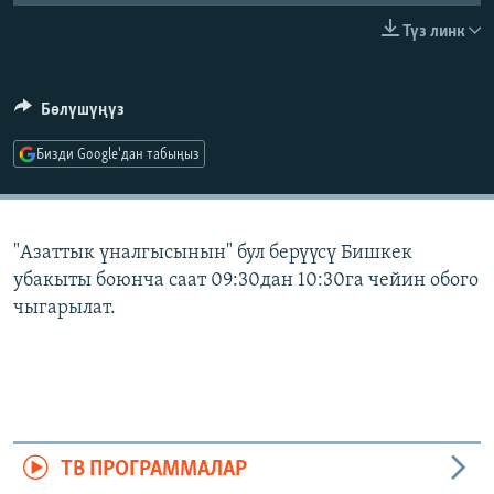
ОНЛАЙН ШЕРИНЕ
ЭЖЕ-СИҢДИЛЕР
Түз линк
АЗАТТЫК+
ЫҢГАЙСЫЗ СУРООЛОР
Бөлүшүңүз
Бизди Google'дан табыңыз
ЭЕ/АРнун бардык сайттары
"Азаттык үналгысынын" бул берүүсү Бишкек
убакыты боюнча саат 09:30дан 10:30га чейин обого
чыгарылат.
ТВ ПРОГРАММАЛАР