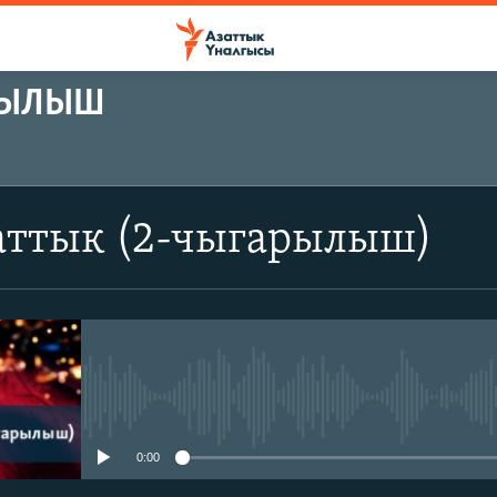
АРЫЛЫШ
аттык (2-чыгарылыш)
No media source currently avail
0:00