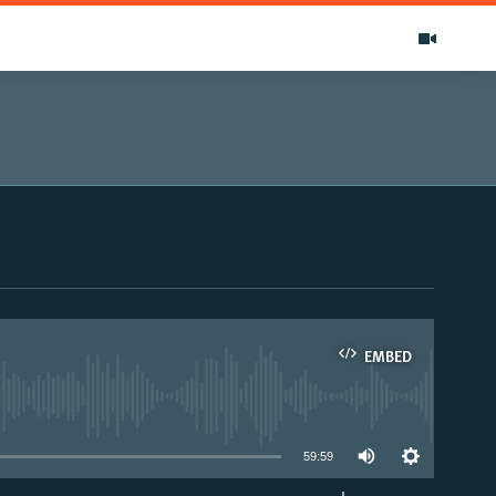
EMBED
able
59:59