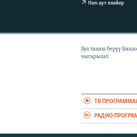
ЭЖЕ-СИҢДИЛЕР
Поп-аут плейер
АЗАТТЫК+
ЫҢГАЙСЫЗ СУРООЛОР
Бул таңкы берүү Бишк
чыгарылат.
ТВ ПРОГРАММА
РАДИО ПРОГРА