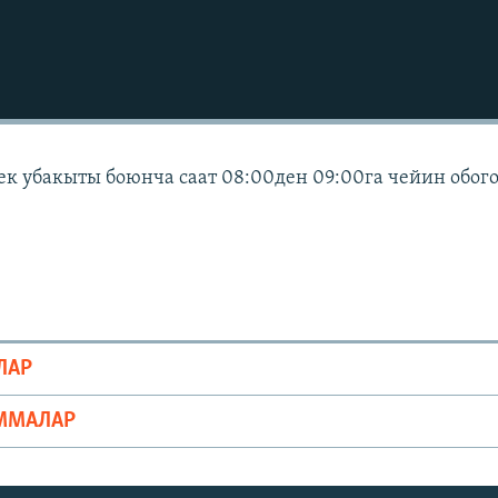
ек убакыты боюнча саат 08:00ден 09:00га чейин обог
ЛАР
ММАЛАР