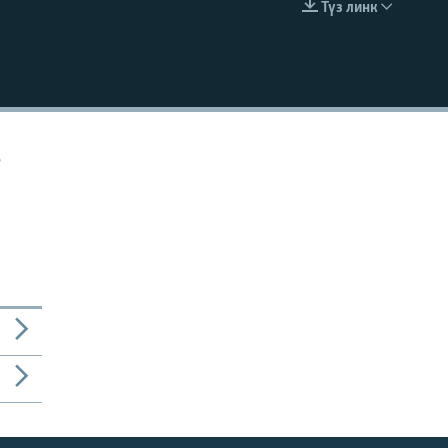
Түз линк
EMBED
о