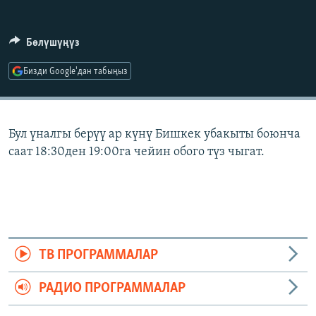
ОНЛАЙН ШЕРИНЕ
ЭЖЕ-СИҢДИЛЕР
АЗАТТЫК+
Бөлүшүңүз
ЫҢГАЙСЫЗ СУРООЛОР
Бизди Google'дан табыңыз
ЭЕ/АРнун бардык сайттары
Бул үналгы берүү ар күнү Бишкек убакыты боюнча
саат 18:30ден 19:00га чейин обого түз чыгат.
ТВ ПРОГРАММАЛАР
РАДИО ПРОГРАММАЛАР