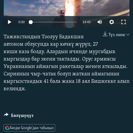
ОНЛАЙН ШЕРИНЕ
ЭЖЕ-СИҢДИЛЕР
АЗАТТЫК+
Auto
0:00
14:43
ЫҢГАЙСЫЗ СУРООЛОР
240p
Түз линк
Тажикстандын Тоолуу Бадахшан
360p
автоном облусунда кар көчкү жүрүп, 27
ЭЕ/АРнун бардык сайттары
киши каза болду. Алардын ичинде мургабдык
480p
Auto
240p
360p
480p
кыргыздар бар экени такталды. Орус армиясы
720p
Украинанын аймагын ракеталар менен аткылады.
720p
1080p
1080p
Сириянын чыр-чатак болуп жаткан аймагынан
кыргызстандык 41 бала жана 18 аял Бишкекке алып
келинди.
Бөлүшүңүз
Бизди Google'дан табыңыз