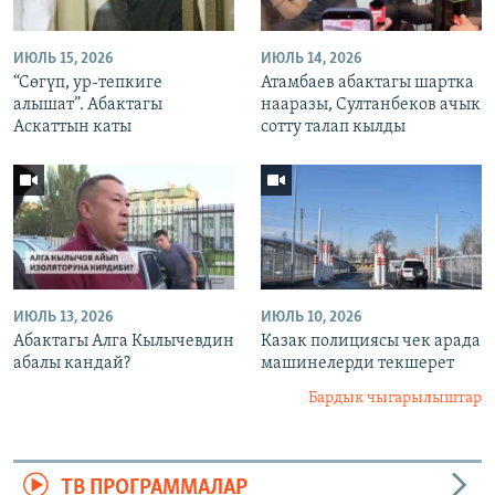
ИЮЛЬ 15, 2026
ИЮЛЬ 14, 2026
“Сөгүп, ур-тепкиге
Атамбаев абактагы шартка
алышат”. Абактагы
нааразы, Султанбеков ачык
Аскаттын каты
сотту талап кылды
ИЮЛЬ 13, 2026
ИЮЛЬ 10, 2026
Абактагы Алга Кылычевдин
Казак полициясы чек арада
абалы кандай?
машинелерди текшерет
Бардык чыгарылыштар
ТВ ПРОГРАММАЛАР