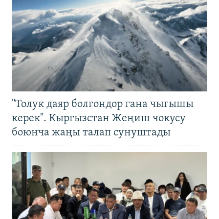
"Толук даяр болгондор гана чыгышы
керек". Кыргызстан Жеңиш чокусу
боюнча жаңы талап сунуштады