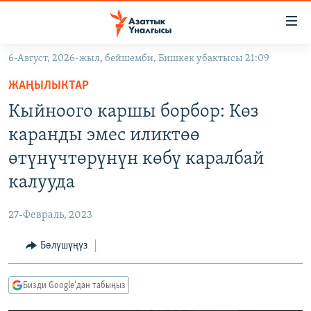
Линктер
Мазмунга
өтүңүз
6-Август, 2026-жыл, бейшемби, Бишкек убактысы 21:09
Навигацияга
ЖАҢЫЛЫКТАР
өтүңүз
ЖАҢЫЛЫКТАР
КЫРГЫЗСТАН
Издөөгө
Кыйноого каршы борбор: Көз
салыңыз
ДҮЙНӨ
КЫРГЫЗСТАН
каранды эмес иликтөө
УКРАИНА
САЯСАТ
ДҮЙНӨ
өтүнүчтөрүнүн көбү каралбай
АТАЙЫН ИЛИКТӨӨ
ЭКОНОМИКА
БОРБОР АЗИЯ
калууда
ТВ ПРОГРАММАЛАР
МАДАНИЯТ
27-Февраль, 2023
ПОДКАСТ
БҮГҮН АЗАТТЫКТА
Бөлүшүңүз
ӨЗГӨЧӨ ПИКИР
ЭКСПЕРТТЕР ТАЛДАЙТ
БИЗ ЖАНА ДҮЙНӨ
Русский
Бизди Google'дан табыңыз
ДАНИСТЕ