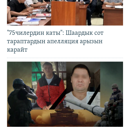
"75чилердин каты": Шаардык сот
тараптардын апелляция арызын
карайт