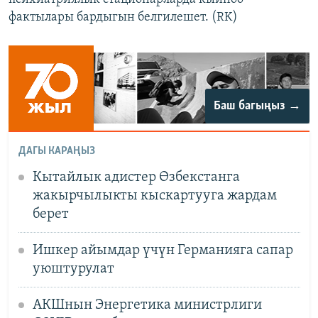
фактылары бардыгын белгилешет. (RK)
Баш багыңыз →
ДАГЫ КАРАҢЫЗ
Кытайлык адистер Өзбекстанга
жакырчылыкты кыскартууга жардам
берет
Ишкер айымдар үчүн Германияга сапар
уюштурулат
АКШнын Энергетика министрлиги