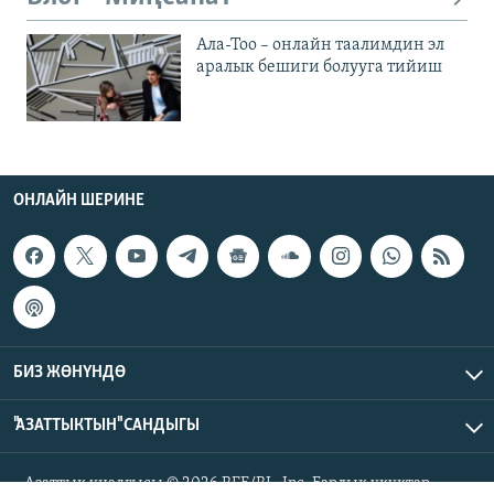
Ала-Тоо – онлайн таалимдин эл
аралык бешиги болууга тийиш
ОНЛАЙН ШЕРИНЕ
БИЗ ЖӨНҮНДӨ
"АЗАТТЫКТЫН" САНДЫГЫ
Азаттык үналгысы © 2026 RFE/RL, Inc. Бардык укуктар