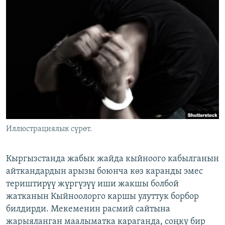
ОНЛАЙН ШЕРИНЕ
ЭЖЕ-СИҢДИЛЕР
АЗАТТЫК+
ЫҢГАЙСЫЗ СУРООЛОР
ЭЕ/АРнун бардык сайттары
Иллюстрациялык сүрөт.
Кыргызстанда жабык жайда кыйноого кабылганын
айткандардын арызы боюнча көз каранды эмес
териштирүү жүргүзүү иши жакшы болбой
жатканын Кыйноолорго каршы улуттук борбор
билдирди. Мекеменин расмий сайтына
жарыяланган маалыматка караганда, соңку бир