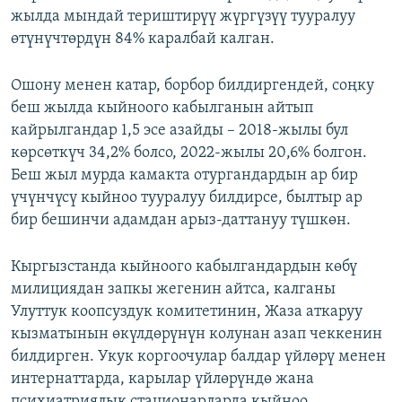
жылда мындай териштирүү жүргүзүү тууралуу
өтүнүчтөрдүн 84% каралбай калган.
Ошону менен катар, борбор билдиргендей, соңку
беш жылда кыйноого кабылганын айтып
кайрылгандар 1,5 эсе азайды – 2018-жылы бул
көрсөткүч 34,2% болсо, 2022-жылы 20,6% болгон.
Беш жыл мурда камакта отургандардын ар бир
үчүнчүсү кыйноо тууралуу билдирсе, былтыр ар
бир бешинчи адамдан арыз-даттануу түшкөн.
Кыргызстанда кыйноого кабылгандардын көбү
милициядан запкы жегенин айтса, калганы
Улуттук коопсуздук комитетинин, Жаза аткаруу
кызматынын өкүлдөрүнүн колунан азап чеккенин
билдирген. Укук коргоочулар балдар үйлөрү менен
интернаттарда, карылар үйлөрүндө жана
психиатриялык стационарларда кыйноо