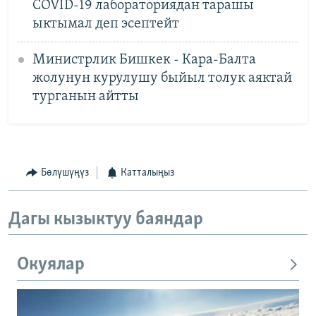
COVID-19 лабораториядан тарашы
ыктымал деп эсептейт
Министрлик Бишкек - Кара-Балта
жолунун курулушу быйыл толук аяктай
турганын айтты
Бөлүшүңүз
Катталыңыз
Дагы кызыктуу баяндар
Окуялар