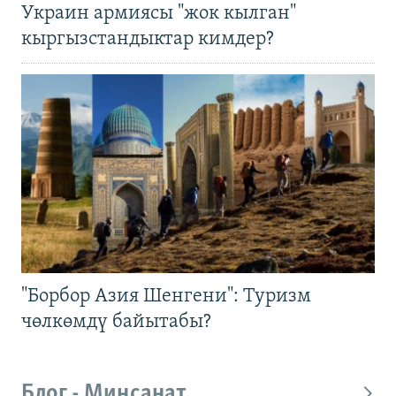
Украин армиясы "жок кылган"
кыргызстандыктар кимдер?
"Борбор Азия Шенгени": Туризм
чөлкөмдү байытабы?
Блог - Миңсанат