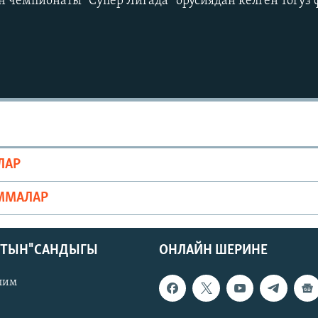
чемпионаты “Супер Лигада” орусиядан келген тогуз 
Auto
240p
360p
ЛАР
720p
1080p
ММАЛАР
КТЫН" САНДЫГЫ
ОНЛАЙН ШЕРИНЕ
лим