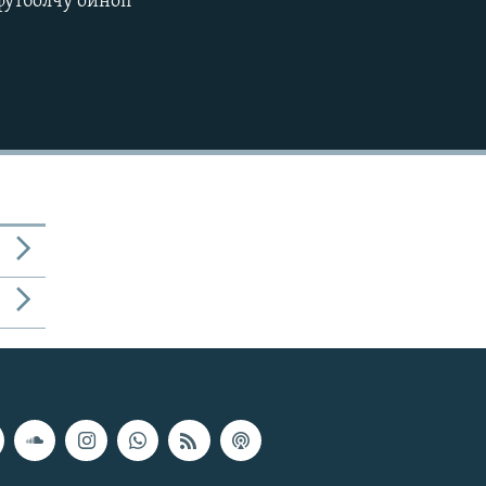
футболчу ойноп
480p
720p
1080p
480p