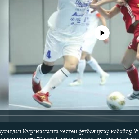
No media source currently avail
сиядан Кыргызстанга келген футболчулар көбөйдү. Уч