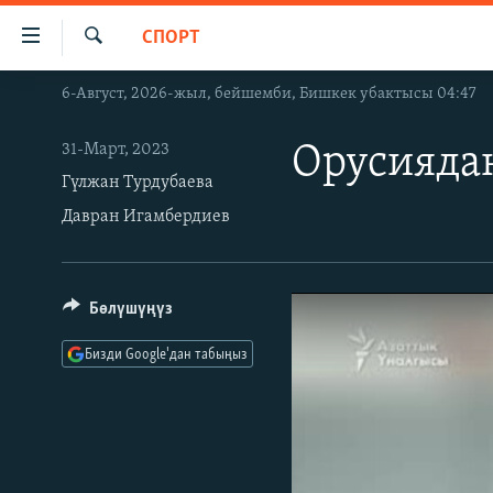
Линктер
СПОРТ
Мазмунга
өтүңүз
Издөө
6-Август, 2026-жыл, бейшемби, Бишкек убактысы 04:47
ЖАҢЫЛЫКТАР
Навигацияга
өтүңүз
КЫРГЫЗСТАН
31-Март, 2023
Орусиядан
Издөөгө
ДҮЙНӨ
КЫРГЫЗСТАН
Гүлжан Турдубаева
салыңыз
Давран Игамбердиев
УКРАИНА
САЯСАТ
ДҮЙНӨ
АТАЙЫН ИЛИКТӨӨ
ЭКОНОМИКА
БОРБОР АЗИЯ
ТВ ПРОГРАММАЛАР
МАДАНИЯТ
Бөлүшүңүз
ПОДКАСТ
БҮГҮН АЗАТТЫКТА
Бизди Google'дан табыңыз
ӨЗГӨЧӨ ПИКИР
ЭКСПЕРТТЕР ТАЛДАЙТ
БИЗ ЖАНА ДҮЙНӨ
ДАНИСТЕ