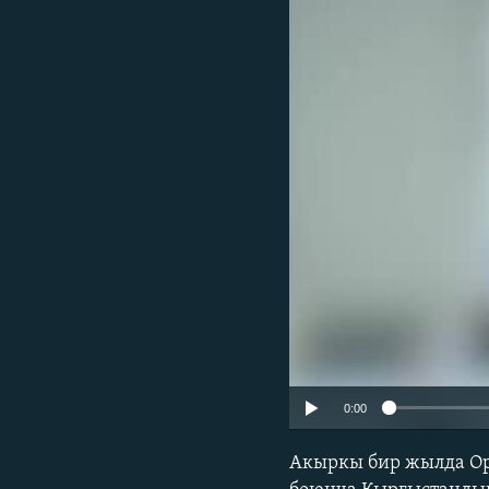
ЭЖЕ-СИҢДИЛЕР
АЗАТТЫК+
ЫҢГАЙСЫЗ СУРООЛОР
0:00
Акыркы бир жылда Ору