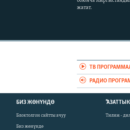
боюнча Кыргыстандын 
жатат.
ТВ ПРОГРАММА
РАДИО ПРОГРА
БИЗ ЖӨНҮНДӨ
"АЗАТТЫ
Блоктолгон сайтты ачуу
Тилим - ди
Биз жөнүндө