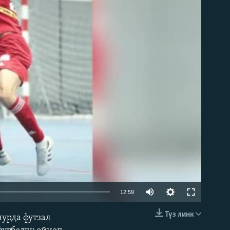
able
Auto
12:59
240p
Түз линк
урда футзал
EMBED
360p