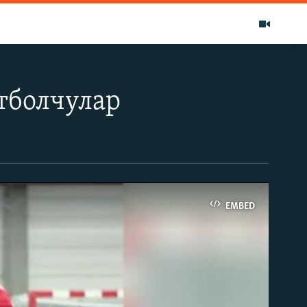
тболчулар
EMBED