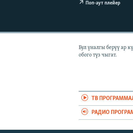
ЭЖЕ-СИҢДИЛЕР
Поп-аут плейер
АЗАТТЫК+
ЫҢГАЙСЫЗ СУРООЛОР
Бул үналгы берүү ар 
обого түз чыгат.
ТВ ПРОГРАММА
РАДИО ПРОГРА