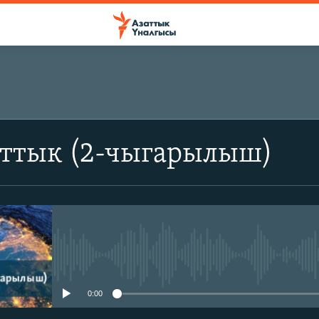
аттык (2-чыгарылыш)
No media source currently avail
0:00