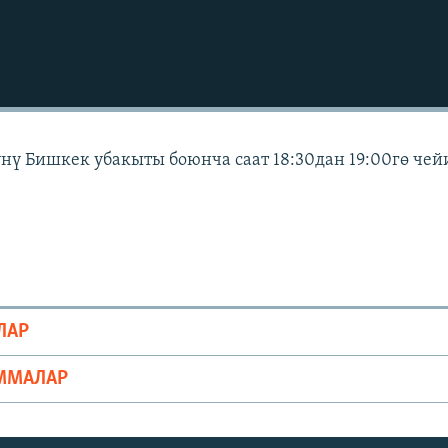
күнү Бишкек убакыты боюнча саат 18:30дан 19:00гө чей
ЛАР
ММАЛАР