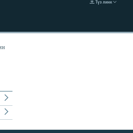
Түз линк
EMBED
ин