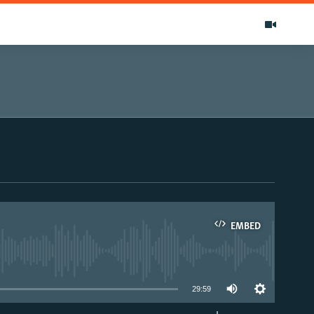
EMBED
able
29:59