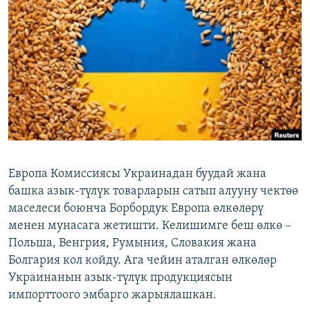
ОНЛАЙН ШЕРИНЕ
ЭЖЕ-СИҢДИЛЕР
АЗАТТЫК+
ЫҢГАЙСЫЗ СУРООЛОР
ЭЕ/АРнун бардык сайттары
Европа Комиссиясы Украинадан буудай жана
башка азык-түлүк товарларын сатып алууну чектөө
маселеси боюнча Борбордук Европа өлкөлөрү
менен мунасага жетишти. Келишимге беш өлкө –
Польша, Венгрия, Румыния, Словакия жана
Болгария кол койду. Ага чейин аталган өлкөлөр
Украинанын азык-түлүк продукциясын
импорттоого эмбарго жарыялашкан.