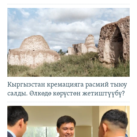
Кыргызстан кремацияга расмий тыюу
салды. Өлкөдө көрүстөн жетиштүүбү?