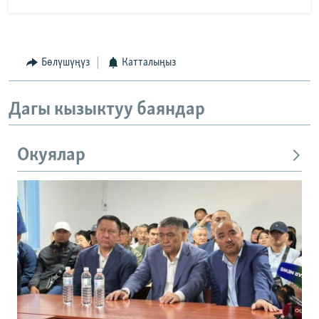
Бөлүшүңүз
Катталыңыз
Дагы кызыктуу баяндар
Окуялар