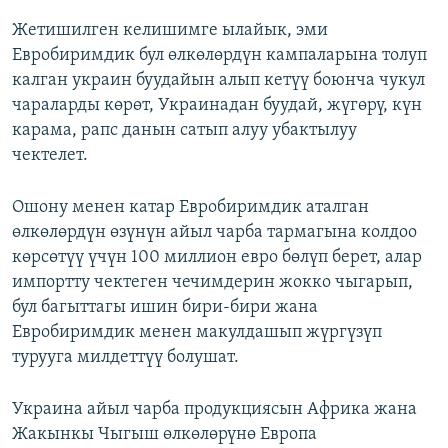
Жетишилген келишимге ылайык, эми
Евробиримдик бул өлкөлөрдүн кампаларына толуп
калган украин буудайын алып кетүү боюнча чукул
чараларды көрөт, Украинадан буудай, жүгөрү, күн
карама, рапс данын сатып алуу убактылуу
чектелет.
Ошону менен катар Евробиримдик аталган
өлкөлөрдүн өзүнүн айыл чарба тармагына колдоо
көрсөтүү үчүн 100 миллион евро бөлүп берет, алар
импортту чектеген чечимдерин жокко чыгарып,
бул багыттагы ишин бири-бири жана
Евробиримдик менен макулдашып жүргүзүп
турууга милдеттүү болушат.
Украина айыл чарба продукциясын Африка жана
Жакынкы Чыгыш өлкөлөрүнө Европа