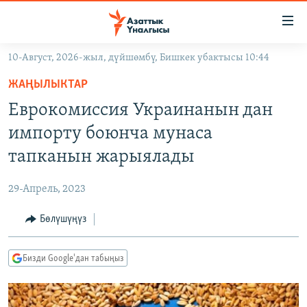
Линктер
Мазмунга
өтүңүз
10-Август, 2026-жыл, дүйшөмбү, Бишкек убактысы 10:44
Навигацияга
ЖАҢЫЛЫКТАР
өтүңүз
ЖАҢЫЛЫКТАР
КЫРГЫЗСТАН
Издөөгө
Еврокомиссия Украинанын дан
салыңыз
ДҮЙНӨ
КЫРГЫЗСТАН
импорту боюнча мунаса
УКРАИНА
САЯСАТ
ДҮЙНӨ
тапканын жарыялады
АТАЙЫН ИЛИКТӨӨ
ЭКОНОМИКА
БОРБОР АЗИЯ
29-Апрель, 2023
ТВ ПРОГРАММАЛАР
МАДАНИЯТ
Бөлүшүңүз
ПОДКАСТ
БҮГҮН АЗАТТЫКТА
ӨЗГӨЧӨ ПИКИР
ЭКСПЕРТТЕР ТАЛДАЙТ
Бизди Google'дан табыңыз
БИЗ ЖАНА ДҮЙНӨ
Русский
ДАНИСТЕ