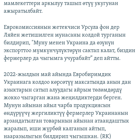
мамлекеттери аркылуу ташып өтүү укугунан
ажыратылбайт.
Еврокомиссиянын жетекчиси Урсула фон дер
Ляйен жетишилген мунасаны колдой турганын
билдирип, "Муну менен Украина да өзүнүн
экспорттоо мүмкүнчүлүктөрүн сактап калат, биздин
фермерлер да чыгымга учурабайт” деп айтты.
2022-жылдын май айында Евробиримдик
Украинага колдоо көрсөтүү максатында анын дан
азыктарын сатып алуудагы айрым төлөмдөрдү
жокко чыгарган жана жеңилдиктерди берген.
Мунун айынан айыл чарба продукциясын
өндүрүүчү жергиликтүү фермерлер Украинанын
арзандатылган товарынын айынан атаандаштык
жаралып, иши жүрбөй калганын айтып,
нааразылыгын билдирип чыгышкан. (RK)