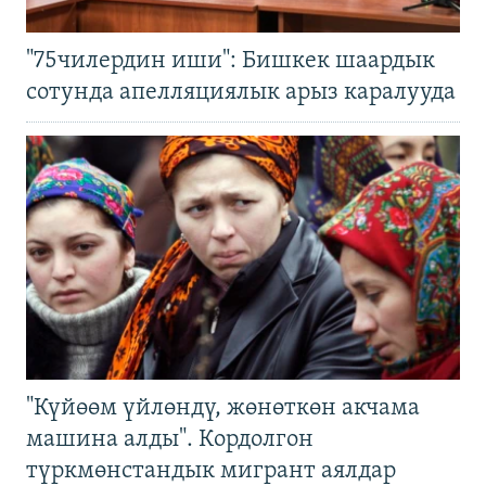
"75чилердин иши": Бишкек шаардык
сотунда апелляциялык арыз каралууда
"Күйөөм үйлөндү, жөнөткөн акчама
машина алды". Кордолгон
түркмөнстандык мигрант аялдар