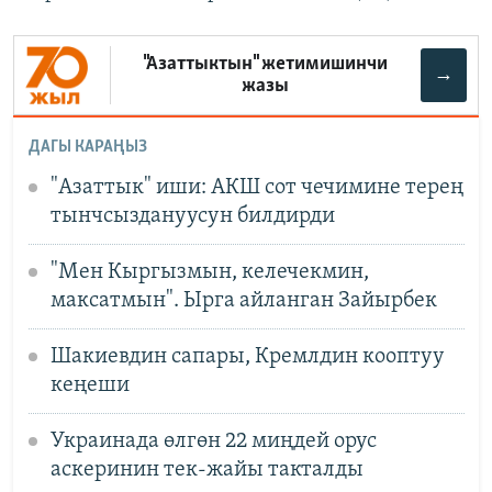
"Азаттыктын" жетимишинчи
→
жазы
ДАГЫ КАРАҢЫЗ
"Азаттык" иши: АКШ сот чечимине терең
тынчсыздануусун билдирди
"Мен Кыргызмын, келечекмин,
максатмын". Ырга айланган Зайырбек
Шакиевдин сапары, Кремлдин кооптуу
кеңеши
Украинада өлгөн 22 миңдей орус
аскеринин тек-жайы такталды