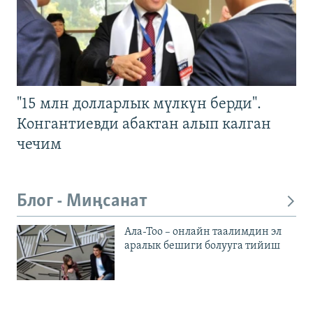
"15 млн долларлык мүлкүн берди".
Конгантиевди абактан алып калган
чечим
Блог - Миңсанат
Ала-Тоо – онлайн таалимдин эл
аралык бешиги болууга тийиш