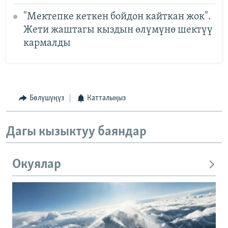
"Мектепке кеткен бойдон кайткан жок".
Жети жаштагы кыздын өлүмүнө шектүү
кармалды
Бөлүшүңүз
Катталыңыз
Дагы кызыктуу баяндар
Окуялар