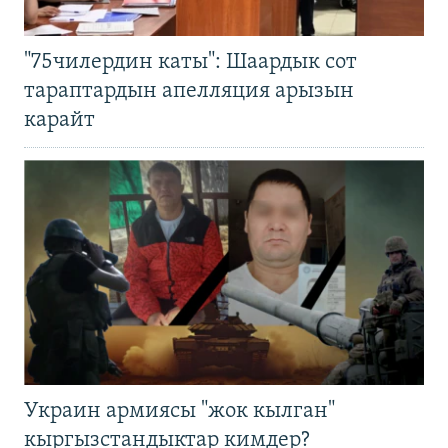
"75чилердин каты": Шаардык сот
тараптардын апелляция арызын
карайт
Украин армиясы "жок кылган"
кыргызстандыктар кимдер?