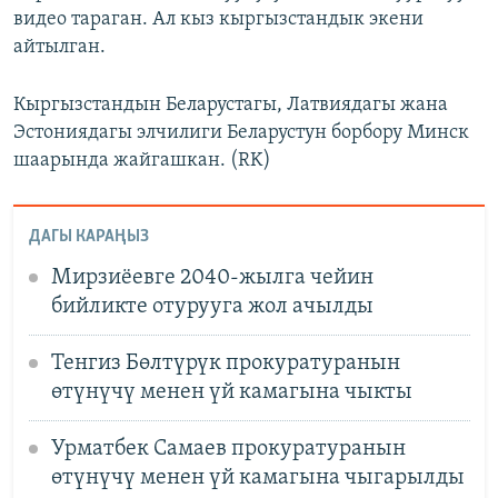
видео тараган. Ал кыз кыргызстандык экени
айтылган.
Кыргызстандын Беларустагы, Латвиядагы жана
Эстониядагы элчилиги Беларустун борбору Минск
шаарында жайгашкан. (RK)
ДАГЫ КАРАҢЫЗ
Мирзиёевге 2040-жылга чейин
бийликте отурууга жол ачылды
Тенгиз Бөлтүрүк прокуратуранын
өтүнүчү менен үй камагына чыкты
Урматбек Самаев прокуратуранын
өтүнүчү менен үй камагына чыгарылды