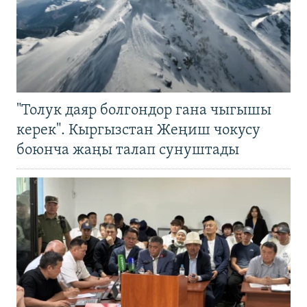
"Толук даяр болгондор гана чыгышы
керек". Кыргызстан Жеңиш чокусу
боюнча жаңы талап сунуштады