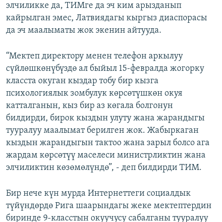
элчиликке да, ТИМге да эч ким арызданып
кайрылган эмес, Латвиядагы кыргыз диаспорасы
да эч маалыматы жок экенин айтууда.
“Мектеп директору менен телефон аркылуу
сүйлөшкөнүбүздө ал быйыл 15-февралда жогорку
класста окуган кыздар тобу бир кызга
психологиялык зомбулук көрсөтүшкөн окуя
катталганын, кыз бир аз көгала болгонун
билдирди, бирок кыздын улуту жана жарандыгы
тууралуу маалымат берилген жок. Жабыркаган
кыздын жарандыгын тактоо жана зарыл болсо ага
жардам көрсөтүү маселеси министрликтин жана
элчиликтин көзөмөлүндө”, - деп билдирди ТИМ.
Бир нече күн мурда Интернеттеги социалдык
түйүндөрдө Рига шаарындагы жеке мектептердин
биринде 9-класстын окуучусу сабалганы тууралуу