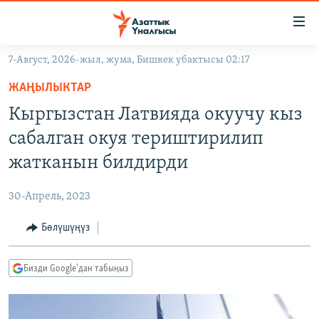
Линктер
Мазмунга
өтүңүз
7-Август, 2026-жыл, жума, Бишкек убактысы 02:17
Навигацияга
ЖАҢЫЛЫКТАР
өтүңүз
ЖАҢЫЛЫКТАР
КЫРГЫЗСТАН
Издөөгө
Кыргызстан Латвияда окуучу кыз
салыңыз
ДҮЙНӨ
КЫРГЫЗСТАН
сабалган окуя териштирилип
УКРАИНА
САЯСАТ
ДҮЙНӨ
жатканын билдирди
АТАЙЫН ИЛИКТӨӨ
ЭКОНОМИКА
БОРБОР АЗИЯ
30-Апрель, 2023
ТВ ПРОГРАММАЛАР
МАДАНИЯТ
Бөлүшүңүз
ПОДКАСТ
БҮГҮН АЗАТТЫКТА
ӨЗГӨЧӨ ПИКИР
ЭКСПЕРТТЕР ТАЛДАЙТ
Бизди Google'дан табыңыз
БИЗ ЖАНА ДҮЙНӨ
Русский
ДАНИСТЕ