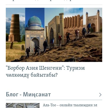
"Борбор Азия Шенгени": Туризм
чөлкөмдү байытабы?
Блог - Миңсанат
Ала-Тоо – онлайн таалимдин эл