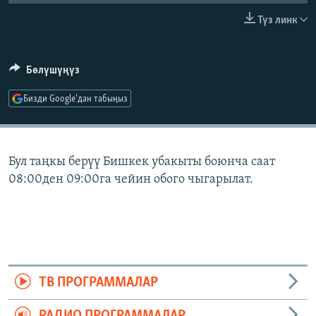
ОНЛАЙН ШЕРИНЕ
ЭЖЕ-СИҢДИЛЕР
Түз линк
АЗАТТЫК+
ЫҢГАЙСЫЗ СУРООЛОР
Бөлүшүңүз
Бизди Google'дан табыңыз
ЭЕ/АРнун бардык сайттары
Бул таңкы берүү Бишкек убакыты боюнча саат
08:00ден 09:00га чейин обого чыгарылат.
ТВ ПРОГРАММАЛАР