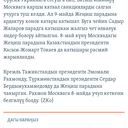
Орусия Украинага согуш ачып, Батыш өлкөлөрү
Москвага каршы катаал санкцияларды салган
учурга туш келди. Ал 9-майда Жеңиш парадына
ардактуу конок катары катышат. Буга чейин Садыр
Жапаров парадга катышкан жалгыз чет өлкөлүк
лидер болору айтылган. 8-май күнү Москвадагы
Жеңиш парадына Казакстандын президенти
Касым-Жомарт Токаев да катышары расмий
жарыяланды.
Кремль Тажикстандын президенти Эмомали
Рахмонду, Түркмөнстандын президенти Сердар
Бердымухаммедовду да Жеңиш парадына
чакырган. Рахмон Москвага 8-майда учуп кеткени
белгилүү болду. (ZKo)
ДАГЫ КАРАҢЫЗ