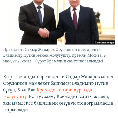
ОНЛАЙН ШЕРИНЕ
ЭЖЕ-СИҢДИЛЕР
АЗАТТЫК+
ЫҢГАЙСЫЗ СУРООЛОР
ЭЕ/АРнун бардык сайттары
Президент Садыр Жапаров Орусиянын президенти
Владимир Путин менен жолугушту. Кремль, Москва. 8-
май, 2023-жыл. (Сүрөт Кремлдин сайтынан алынды)
Кыргызстандын президенти Садыр Жапаров менен
Орусиянын мамлекет башчысы Владимир Путин
бүгүн, 8-майда
Кремлде кеңири курамда
жолугушту
. Бул тууралуу Кремлдин сайты жазып,
эки мамлекет башчынын сөзүнүн стенограммасын
жарыялады.