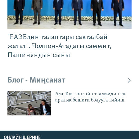
"ЕАЭБдин талаптары сакталбай
жатат". Чолпон-Атадагы саммит,
Пашиняндын сыны
Блог - Миңсанат
Ала-Тоо – онлайн таалимдин эл
аралык бешиги болууга тийиш
ОНЛАЙН ШЕРИНЕ