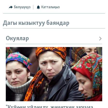
Бөлүшүңүз
Катталыңыз
Дагы кызыктуу баяндар
Окуялар
"Күйөөм үйлөндү, жөнөткөн акчама