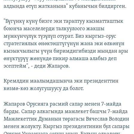
алдында өтүп жатканына" кубанычын билдирген.
"Бүгүнкү күнү бизге эки тараптуу кызматташтык
боюнча маселелерди талкуулоого жакшы
мүмкүнчүлүк түзүлүп отурат. Биз кыргыз-орус
стратегиялык өнөктөштүгүнүн жана эки өлкөнүн
кызыкчылыгы үчүн биримдигибизди мындан ары
өнүктүрүү жөнүндө пикир алмаша алабыз деп
эсептейм", - деди Жапаров.
Кремлдин маалымдашынча эки президенттин
көзмө-көз жолугушуусу да болот.
Жапаров Орусияга расмий сапар менен 7-майда
барды. Сапар алкагында мамлекет башчы 7-майда
Мамлекеттик Думанын төрагасы Вячеслав Володин
менен жолукту. Кыргыз президентинин бул сапары