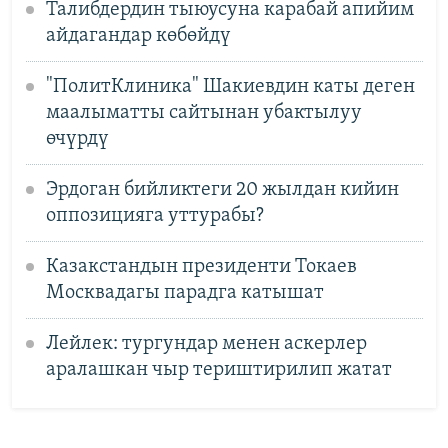
Талибдердин тыюусуна карабай апийим
айдагандар көбөйдү
"ПолитКлиника" Шакиевдин каты деген
маалыматты сайтынан убактылуу
өчүрдү
Эрдоган бийликтеги 20 жылдан кийин
оппозицияга уттурабы?
Казакстандын президенти Токаев
Москвадагы парадга катышат
Лейлек: тургундар менен аскерлер
аралашкан чыр териштирилип жатат