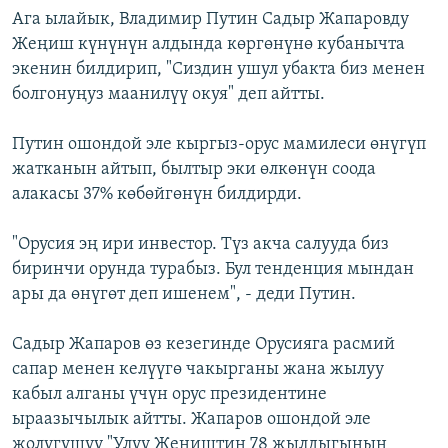
Ага ылайык, Владимир Путин Садыр Жапаровду
Жеңиш күнүнүн алдында көргөнүнө кубанычта
экенин билдирип, "Сиздин ушул убакта биз менен
болгонуңуз маанилүү окуя" деп айтты.
Путин ошондой эле кыргыз-орус мамилеси өнүгүп
жатканын айтып, былтыр эки өлкөнүн соода
алакасы 37% көбөйгөнүн билдирди.
"Орусия эң ири инвестор. Түз акча салууда биз
биринчи орунда турабыз. Бул тенденция мындан
ары да өнүгөт деп ишенем", - деди Путин.
Садыр Жапаров өз кезегинде Орусияга расмий
сапар менен келүүгө чакырганы жана жылуу
кабыл алганы үчүн орус президентине
ыраазычылык айтты. Жапаров ошондой эле
жолугушуу "Улуу Жеңиштин 78 жылдыгынын