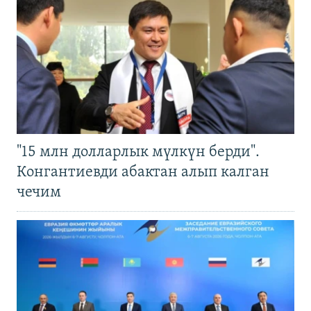
"15 млн долларлык мүлкүн берди".
Конгантиевди абактан алып калган
чечим