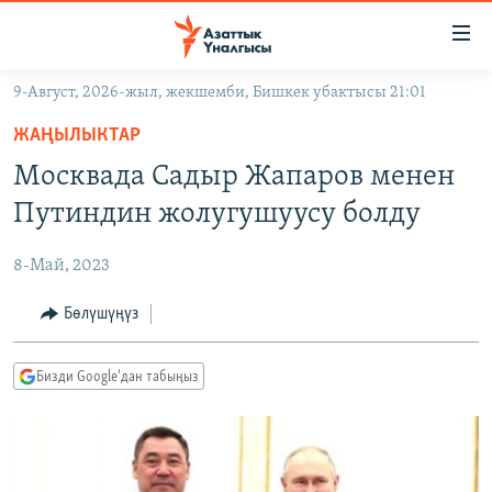
Линктер
Мазмунга
өтүңүз
9-Август, 2026-жыл, жекшемби, Бишкек убактысы 21:01
Навигацияга
ЖАҢЫЛЫКТАР
өтүңүз
ЖАҢЫЛЫКТАР
КЫРГЫЗСТАН
Издөөгө
Москвада Садыр Жапаров менен
салыңыз
ДҮЙНӨ
КЫРГЫЗСТАН
Путиндин жолугушуусу болду
УКРАИНА
САЯСАТ
ДҮЙНӨ
8-Май, 2023
АТАЙЫН ИЛИКТӨӨ
ЭКОНОМИКА
БОРБОР АЗИЯ
ТВ ПРОГРАММАЛАР
Бөлүшүңүз
МАДАНИЯТ
ПОДКАСТ
БҮГҮН АЗАТТЫКТА
Бизди Google'дан табыңыз
ӨЗГӨЧӨ ПИКИР
ЭКСПЕРТТЕР ТАЛДАЙТ
БИЗ ЖАНА ДҮЙНӨ
Русский
ДАНИСТЕ