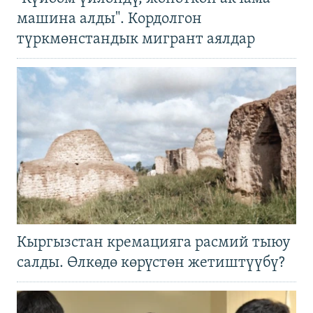
машина алды". Кордолгон
түркмөнстандык мигрант аялдар
Кыргызстан кремацияга расмий тыюу
салды. Өлкөдө көрүстөн жетиштүүбү?