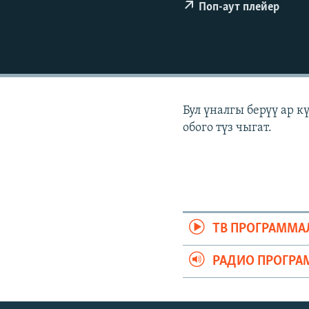
ЭЖЕ-СИҢДИЛЕР
Поп-аут плейер
АЗАТТЫК+
ЫҢГАЙСЫЗ СУРООЛОР
Бул үналгы берүү ар 
обого түз чыгат.
ТВ ПРОГРАММА
РАДИО ПРОГРА