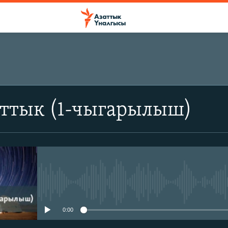
аттык (1-чыгарылыш)
No media source currently avail
0:00