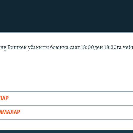
күнү Бишкек убакыты боюнча саат 18:00ден 18:30га че
ЛАР
ММАЛАР