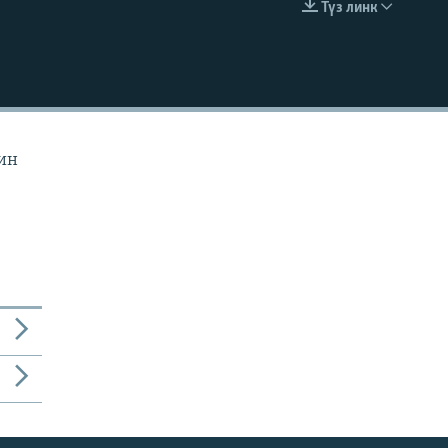
Түз линк
EMBED
йин