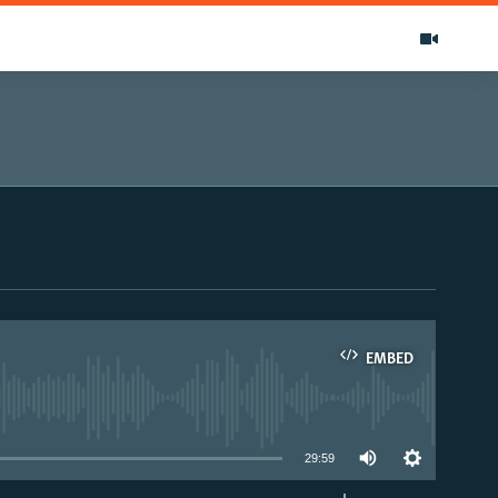
EMBED
able
29:59