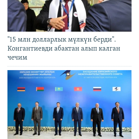
"15 млн долларлык мүлкүн берди".
Конгантиевди абактан алып калган
чечим