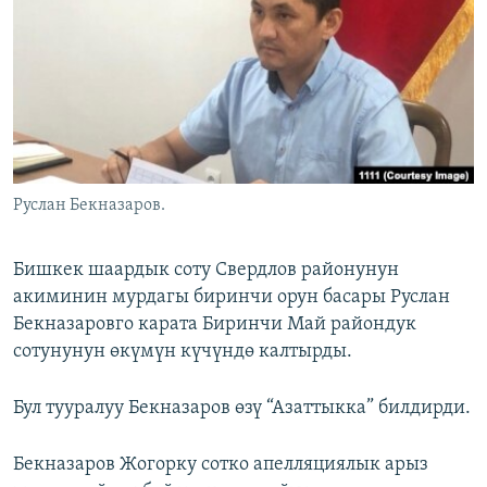
ОНЛАЙН ШЕРИНЕ
ЭЖЕ-СИҢДИЛЕР
АЗАТТЫК+
ЫҢГАЙСЫЗ СУРООЛОР
ЭЕ/АРнун бардык сайттары
Руслан Бекназаров.
Бишкек шаардык соту Свердлов районунун
акиминин мурдагы биринчи орун басары Руслан
Бекназаровго карата Биринчи Май райондук
сотунунун өкүмүн күчүндө калтырды.
Бул тууралуу Бекназаров өзү “Азаттыкка” билдирди.
Бекназаров Жогорку сотко апелляциялык арыз