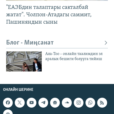
"ЕАЭБдин талаптары сакталбай
жатат". Чолпон-Атадагы саммит,
Пашиняндын сыны
Блог - Миңсанат
Ала-Тоо – онлайн таалимдин эл
аралык бешиги болууга тийиш
ОНЛАЙН ШЕРИНЕ