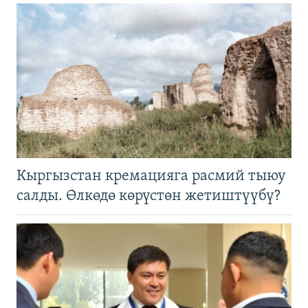
Кыргызстан кремацияга расмий тыюу
салды. Өлкөдө көрүстөн жетиштүүбү?