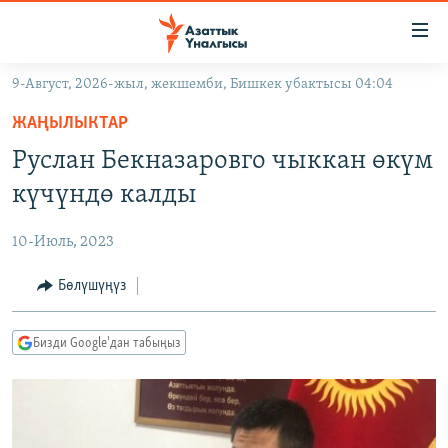
Линктер
Мазмунга
өтүңүз
9-Август, 2026-жыл, жекшемби, Бишкек убактысы 04:04
Навигацияга
ЖАҢЫЛЫКТАР
өтүңүз
ЖАҢЫЛЫКТАР
КЫРГЫЗСТАН
Издөөгө
Руслан Бекназаровго чыккан өкүм
салыңыз
ДҮЙНӨ
КЫРГЫЗСТАН
күчүндө калды
УКРАИНА
САЯСАТ
ДҮЙНӨ
10-Июль, 2023
АТАЙЫН ИЛИКТӨӨ
ЭКОНОМИКА
БОРБОР АЗИЯ
ТВ ПРОГРАММАЛАР
Бөлүшүңүз
МАДАНИЯТ
ПОДКАСТ
БҮГҮН АЗАТТЫКТА
Бизди Google'дан табыңыз
ӨЗГӨЧӨ ПИКИР
ЭКСПЕРТТЕР ТАЛДАЙТ
БИЗ ЖАНА ДҮЙНӨ
Русский
ДАНИСТЕ