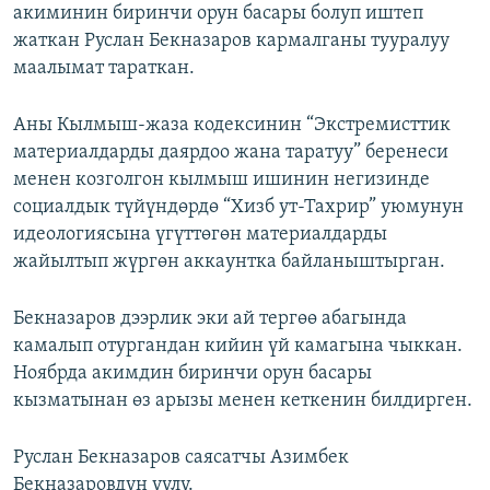
акиминин биринчи орун басары болуп иштеп
жаткан Руслан Бекназаров кармалганы тууралуу
маалымат тараткан.
Аны Кылмыш-жаза кодексинин “Экстремисттик
материалдарды даярдоо жана таратуу” беренеси
менен козголгон кылмыш ишинин негизинде
социалдык түйүндөрдө “Хизб ут-Тахрир” уюмунун
идеологиясына үгүттөгөн материалдарды
жайылтып жүргөн аккаунтка байланыштырган.
Бекназаров дээрлик эки ай тергөө абагында
камалып отургандан кийин үй камагына чыккан.
Ноябрда акимдин биринчи орун басары
кызматынан өз арызы менен кеткенин билдирген.
Руслан Бекназаров саясатчы Азимбек
Бекназаровдун уулу.