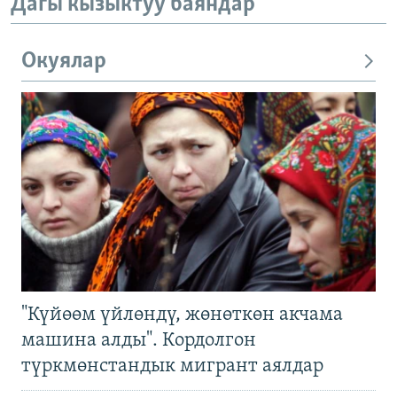
Дагы кызыктуу баяндар
Окуялар
"Күйөөм үйлөндү, жөнөткөн акчама
машина алды". Кордолгон
түркмөнстандык мигрант аялдар