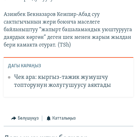
Азимбек Бекназаров Кемпир-Абад суу
сактагычынын жери боюнча маселеге
байланыштуу “жапырт башаламандык уюштурууга
даярдык көргөн” деген шек менен жарым жылдан
бери камакта отурат. (TSh)
ДАГЫ КАРАҢЫЗ
Чек ара: кыргыз-тажик жумушчу
топторунун жолугушуусу аяктады
Бөлүшүңүз
Катталыңыз