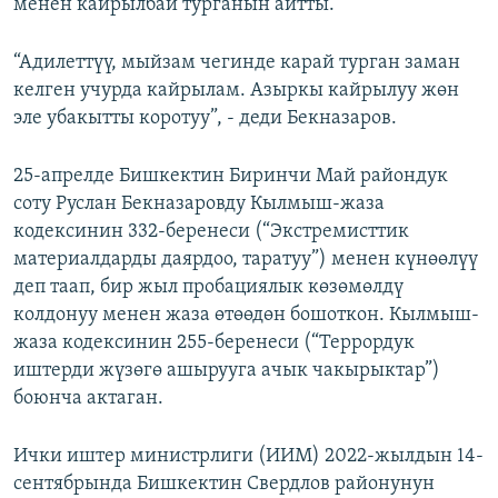
менен кайрылбай турганын айтты.
“Адилеттүү, мыйзам чегинде карай турган заман
келген учурда кайрылам. Азыркы кайрылуу жөн
эле убакытты коротуу”, - деди Бекназаров.
25-апрелде Бишкектин Биринчи Май райондук
соту Руслан Бекназаровду Кылмыш-жаза
кодексинин 332-беренеси (“Экстремисттик
материалдарды даярдоо, таратуу”) менен күнөөлүү
деп таап, бир жыл пробациялык көзөмөлдү
колдонуу менен жаза өтөөдөн бошоткон. Кылмыш-
жаза кодексинин 255-беренеси (“Террордук
иштерди жүзөгө ашырууга ачык чакырыктар”)
боюнча актаган.
Ички иштер министрлиги (ИИМ) 2022-жылдын 14-
сентябрында Бишкектин Свердлов районунун