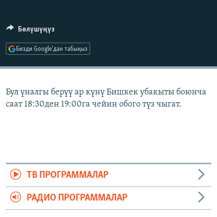
ОНЛАЙН ШЕРИНЕ
ЭЖЕ-СИҢДИЛЕР
АЗАТТЫК+
Бөлүшүңүз
ЫҢГАЙСЫЗ СУРООЛОР
Бизди Google'дан табыңыз
ЭЕ/АРнун бардык сайттары
Бул үналгы берүү ар күнү Бишкек убакыты боюнча
саат 18:30ден 19:00га чейин обого түз чыгат.
ТВ ПРОГРАММАЛАР
РАДИО ПРОГРАММАЛАР