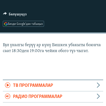
ОНЛАЙН ШЕРИНЕ
ЭЖЕ-СИҢДИЛЕР
АЗАТТЫК+
Бөлүшүңүз
ЫҢГАЙСЫЗ СУРООЛОР
Бизди Google'дан табыңыз
ЭЕ/АРнун бардык сайттары
Бул үналгы берүү ар күнү Бишкек убакыты боюнча
саат 18:30ден 19:00га чейин обого түз чыгат.
ТВ ПРОГРАММАЛАР
РАДИО ПРОГРАММАЛАР