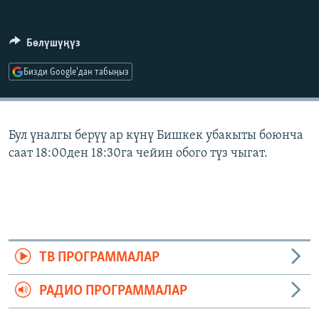
ОНЛАЙН ШЕРИНЕ
ЭЖЕ-СИҢДИЛЕР
АЗАТТЫК+
Бөлүшүңүз
ЫҢГАЙСЫЗ СУРООЛОР
Бизди Google'дан табыңыз
ЭЕ/АРнун бардык сайттары
Бул үналгы берүү ар күнү Бишкек убакыты боюнча
саат 18:00ден 18:30га чейин обого түз чыгат.
ТВ ПРОГРАММАЛАР
РАДИО ПРОГРАММАЛАР