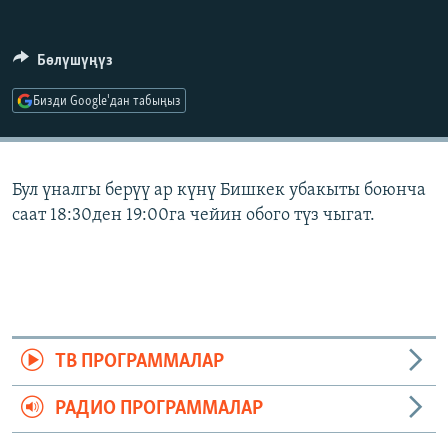
ОНЛАЙН ШЕРИНЕ
ЭЖЕ-СИҢДИЛЕР
АЗАТТЫК+
Бөлүшүңүз
ЫҢГАЙСЫЗ СУРООЛОР
Бизди Google'дан табыңыз
ЭЕ/АРнун бардык сайттары
Бул үналгы берүү ар күнү Бишкек убакыты боюнча
саат 18:30ден 19:00га чейин обого түз чыгат.
ТВ ПРОГРАММАЛАР
РАДИО ПРОГРАММАЛАР