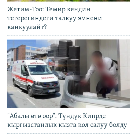
Жетим-Тоо: Темир кендин
тегерегиндеги талкуу эмнени
каңкуулайт?
"Абалы өтө оор". Түндүк Кипрде
кыргызстандык кызга кол салуу болду