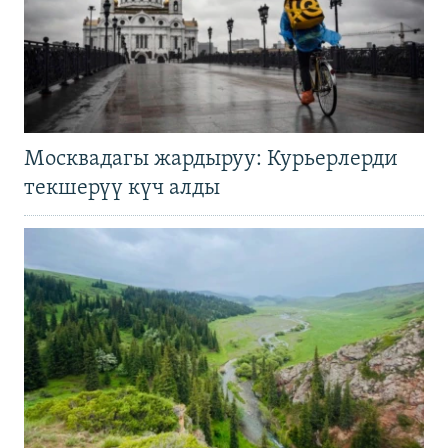
Москвадагы жардыруу: Курьерлерди
текшерүү күч алды