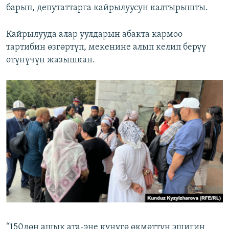
барып, депутаттарга кайрылуусун калтырышты.
Кайрылууда алар уулдарын абакта кармоо
тартибин өзгөртүп, мекенине алып келип берүү
өтүнүчүн жазышкан.
“150дөн ашык ата-эне күнүгө өкмөттүн эшигин