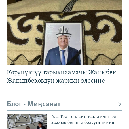
Көрүнүктүү тарыхнаамачы Жаныбек
Жакыпбековдун жаркын элесине
Блог - Миңсанат
Ала-Тоо – онлайн таалимдин эл
аралык бешиги болууга тийиш