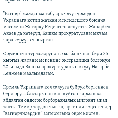
парламентте айтылган.
"Вагнер" жалданма тобу аркылуу түрмөдөн
Украинага кетип жаткан мекендештер боюнча
маселени Жогорку Кеңештен депутаты Жанарбек
Акаев да көтөрүп, Башкы прокуратураны ыкчам
чара көрүүгө чакырган.
Орусиянын түрмөлөрүнөн жыл башынан бери 35
кыргыз жараны мекенине экстрадиция болгонун
20-июлда Башкы прокуратуранын өкүлү Назарбек
Кенжеев маалымдаган.
Кремль Украинага кол салууга буйрук бергенден
бери орус абактарынан кан күйгөн кармашка
айдалган ондогон борборазиялык мигрант ажал
тапты. Темир тордон чыгып, эркиндик эңсегендер
“вагнерчилердин” азгырыгына оңой кирген.