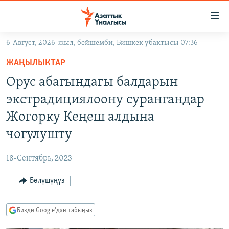
Линктер
Мазмунга
өтүңүз
6-Август, 2026-жыл, бейшемби, Бишкек убактысы 07:36
Навигацияга
ЖАҢЫЛЫКТАР
өтүңүз
ЖАҢЫЛЫКТАР
КЫРГЫЗСТАН
Издөөгө
Орус абагындагы балдарын
салыңыз
ДҮЙНӨ
КЫРГЫЗСТАН
экстрадициялоону сурангандар
УКРАИНА
САЯСАТ
ДҮЙНӨ
Жогорку Кеңеш алдына
АТАЙЫН ИЛИКТӨӨ
ЭКОНОМИКА
БОРБОР АЗИЯ
чогулушту
ТВ ПРОГРАММАЛАР
МАДАНИЯТ
18-Сентябрь, 2023
ПОДКАСТ
БҮГҮН АЗАТТЫКТА
Бөлүшүңүз
ӨЗГӨЧӨ ПИКИР
ЭКСПЕРТТЕР ТАЛДАЙТ
БИЗ ЖАНА ДҮЙНӨ
Русский
Бизди Google'дан табыңыз
ДАНИСТЕ