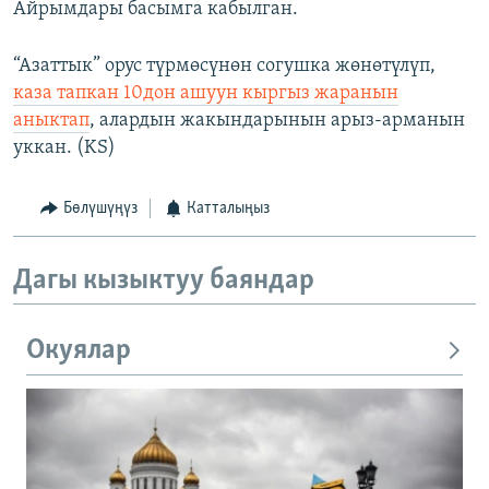
Айрымдары басымга кабылган.
“Азаттык” орус түрмөсүнөн согушка жөнөтүлүп,
каза тапкан 10дон ашуун кыргыз жаранын
аныктап
, алардын жакындарынын арыз-арманын
уккан. (KS)
Бөлүшүңүз
Катталыңыз
Дагы кызыктуу баяндар
Окуялар