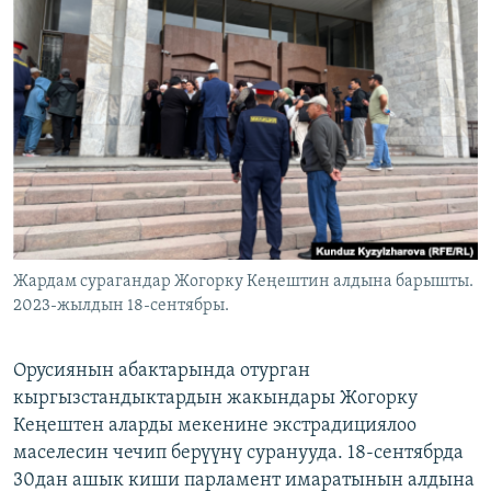
ОНЛАЙН ШЕРИНЕ
ЭЖЕ-СИҢДИЛЕР
АЗАТТЫК+
ЫҢГАЙСЫЗ СУРООЛОР
ЭЕ/АРнун бардык сайттары
Жардам сурагандар Жогорку Кеңештин алдына барышты.
2023-жылдын 18-сентябры.
Орусиянын абактарында отурган
кыргызстандыктардын жакындары Жогорку
Кеңештен аларды мекенине экстрадициялоо
маселесин чечип берүүнү суранууда. 18-сентябрда
30дан ашык киши парламент имаратынын алдына