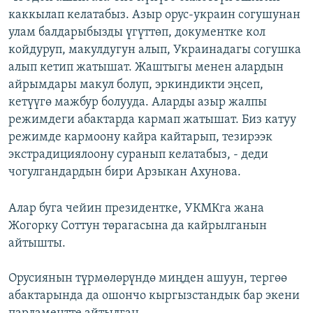
каккылап келатабыз. Азыр орус-украин согушунан
улам балдарыбызды үгүттөп, документке кол
койдуруп, макулдугун алып, Украинадагы согушка
алып кетип жатышат. Жаштыгы менен алардын
айрымдары макул болуп, эркиндикти эңсеп,
кетүүгө мажбур болууда. Аларды азыр жалпы
режимдеги абактарда кармап жатышат. Биз катуу
режимде кармоону кайра кайтарып, тезирээк
экстрадициялоону суранып келатабыз, - деди
чогулгандардын бири Арзыкан Ахунова.
Алар буга чейин президентке, УКМКга жана
Жогорку Соттун төрагасына да кайрылганын
айтышты.
Орусиянын түрмөлөрүндө миңден ашуун, тергөө
абактарында да ошончо кыргызстандык бар экени