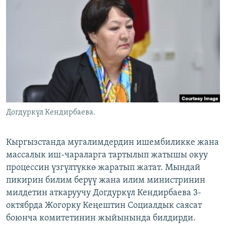
ОНЛАЙН ШЕРИНЕ
ЭЖЕ-СИҢДИЛЕР
АЗАТТЫК+
ЫҢГАЙСЫЗ СУРООЛОР
ЭЕ/АРнун бардык сайттары
Догдуркүл Кендирбаева.
Кыргызстанда мугалимдердин ишембиликке жана
массалык иш-чараларга тартылып жатышы окуу
процессин үзгүлтүккө жаратып жатат. Мындай
пикирин билим берүү жана илим министринин
милдетин аткаруучу Догдуркүл Кендирбаева 3-
октябрда Жогорку Кеңештин Социалдык саясат
боюнча комитетинин жыйынында билдирди.