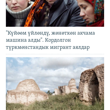
"Күйөөм үйлөндү, жөнөткөн акчама
машина алды". Кордолгон
түркмөнстандык мигрант аялдар