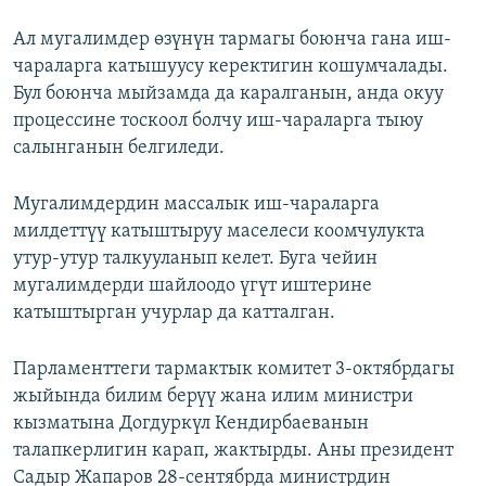
Ал мугалимдер өзүнүн тармагы боюнча гана иш-
чараларга катышуусу керектигин кошумчалады.
Бул боюнча мыйзамда да каралганын, анда окуу
процессине тоскоол болчу иш-чараларга тыюу
салынганын белгиледи.
Мугалимдердин массалык иш-чараларга
милдеттүү катыштыруу маселеси коомчулукта
утур-утур талкууланып келет. Буга чейин
мугалимдерди шайлоодо үгүт иштерине
катыштырган учурлар да катталган.
Парламенттеги тармактык комитет 3-октябрдагы
жыйында билим берүү жана илим министри
кызматына Догдуркүл Кендирбаеванын
талапкерлигин карап, жактырды. Аны президент
Садыр Жапаров 28-сентябрда министрдин