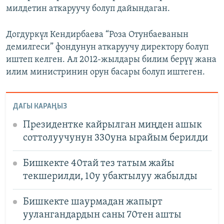
милдетин аткаруучу болуп дайындаган.
Догдуркүл Кендирбаева “Роза Отунбаеванын
демилгеси” фондунун аткаруучу директору болуп
иштеп келген. Ал 2012-жылдары билим берүү жана
илим министринин орун басары болуп иштеген.
ДАГЫ КАРАҢЫЗ
Президентке кайрылган миңден ашык
соттолуучунун 330уна ырайым берилди
Бишкекте 40тай тез татым жайы
текшерилди, 10у убактылуу жабылды
Бишкекте шаурмадан жапырт
уулангандардын саны 70тен ашты