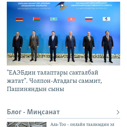
"ЕАЭБдин талаптары сакталбай
жатат". Чолпон-Атадагы саммит,
Пашиняндын сыны
Блог - Миңсанат
Ала-Тоо – онлайн таалимдин эл