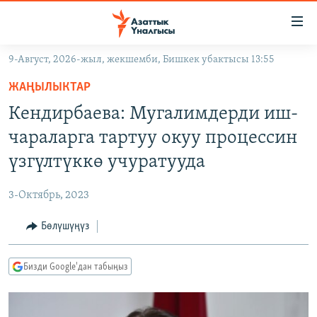
Линктер
Мазмунга
өтүңүз
9-Август, 2026-жыл, жекшемби, Бишкек убактысы 13:55
Навигацияга
ЖАҢЫЛЫКТАР
өтүңүз
ЖАҢЫЛЫКТАР
КЫРГЫЗСТАН
Издөөгө
Кендирбаева: Мугалимдерди иш-
салыңыз
ДҮЙНӨ
КЫРГЫЗСТАН
чараларга тартуу окуу процессин
УКРАИНА
САЯСАТ
ДҮЙНӨ
үзгүлтүккө учуратууда
АТАЙЫН ИЛИКТӨӨ
ЭКОНОМИКА
БОРБОР АЗИЯ
3-Октябрь, 2023
ТВ ПРОГРАММАЛАР
МАДАНИЯТ
Бөлүшүңүз
ПОДКАСТ
БҮГҮН АЗАТТЫКТА
ӨЗГӨЧӨ ПИКИР
ЭКСПЕРТТЕР ТАЛДАЙТ
Бизди Google'дан табыңыз
БИЗ ЖАНА ДҮЙНӨ
Русский
ДАНИСТЕ