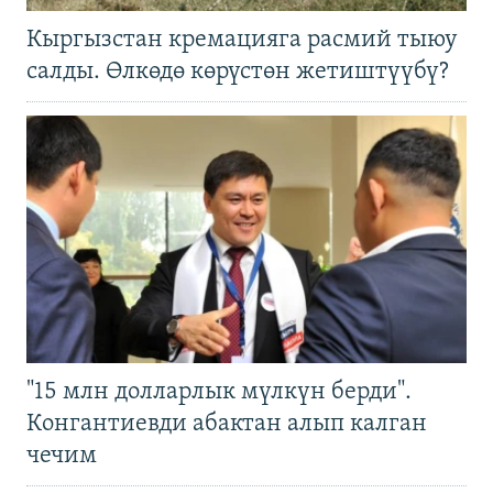
Кыргызстан кремацияга расмий тыюу
салды. Өлкөдө көрүстөн жетиштүүбү?
"15 млн долларлык мүлкүн берди".
Конгантиевди абактан алып калган
чечим