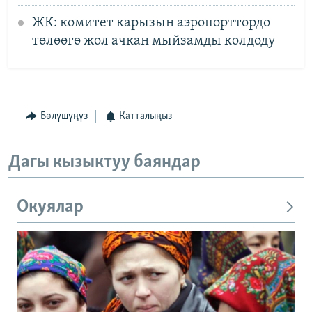
ЖК: комитет карызын аэропорттордо
төлөөгө жол ачкан мыйзамды колдоду
Бөлүшүңүз
Катталыңыз
Дагы кызыктуу баяндар
Окуялар