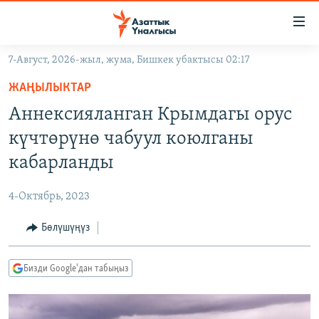
Линктер
Мазмунга
өтүңүз
7-Август, 2026-жыл, жума, Бишкек убактысы 02:17
Навигацияга
ЖАҢЫЛЫКТАР
өтүңүз
ЖАҢЫЛЫКТАР
КЫРГЫЗСТАН
Издөөгө
Аннексияланган Крымдагы орус
салыңыз
ДҮЙНӨ
КЫРГЫЗСТАН
күчтөрүнө чабуул коюлганы
УКРАИНА
САЯСАТ
ДҮЙНӨ
кабарланды
АТАЙЫН ИЛИКТӨӨ
ЭКОНОМИКА
БОРБОР АЗИЯ
4-Октябрь, 2023
ТВ ПРОГРАММАЛАР
МАДАНИЯТ
Бөлүшүңүз
ПОДКАСТ
БҮГҮН АЗАТТЫКТА
ӨЗГӨЧӨ ПИКИР
ЭКСПЕРТТЕР ТАЛДАЙТ
Бизди Google'дан табыңыз
БИЗ ЖАНА ДҮЙНӨ
Русский
ДАНИСТЕ