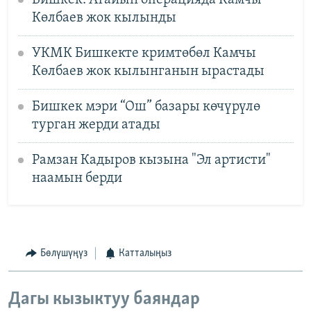
Көлбаев жок кылынды
УКМК Бишкекте кримтөбөл Камчы
Көлбаев жок кылынганын ырастады
Бишкек мэри “Ош” базары көчүрүлө
турган жерди атады
Рамзан Кадыров кызына "Эл артисти"
наамын берди
Бөлүшүңүз
Катталыңыз
Дагы кызыктуу баяндар