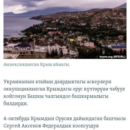
ОНЛАЙН ШЕРИНЕ
ЭЖЕ-СИҢДИЛЕР
АЗАТТЫК+
ЫҢГАЙСЫЗ СУРООЛОР
ЭЕ/АРнун бардык сайттары
Аннексияланган Крым аймагы.
Украинанын атайын даярдыктагы аскерлери
оккупацияланган Крымдагы орус күчтөрүнө чабуул
койгонун Башкы чалгындоо башкармалыгы
билдирди.
4-октябрда Крымдын Орусия дайындаган башчысы
Сергей Аксенов Федералдык коопсуздук