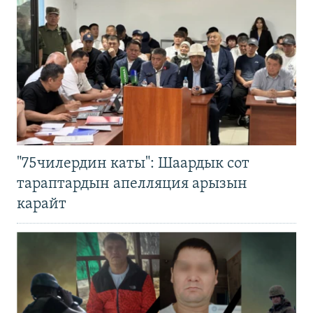
"75чилердин каты": Шаардык сот
тараптардын апелляция арызын
карайт