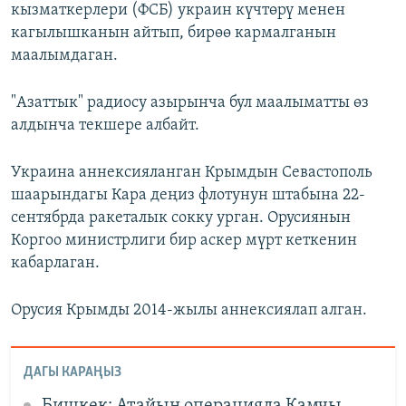
кызматкерлери (ФСБ) украин күчтөрү менен
кагылышканын айтып, бирөө кармалганын
маалымдаган.
"Азаттык" радиосу азырынча бул маалыматты өз
алдынча текшере албайт.
Украина аннексияланган Крымдын Севастополь
шаарындагы Кара деңиз флотунун штабына 22-
сентябрда ракеталык сокку урган. Орусиянын
Коргоо министрлиги бир аскер мүрт кеткенин
кабарлаган.
Орусия Крымды 2014-жылы аннексиялап алган.
ДАГЫ КАРАҢЫЗ
Бишкек: Атайын операцияда Камчы