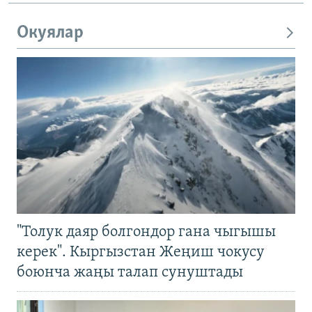
Окуялар
"Толук даяр болгондор гана чыгышы
керек". Кыргызстан Жеңиш чокусу
боюнча жаңы талап сунуштады