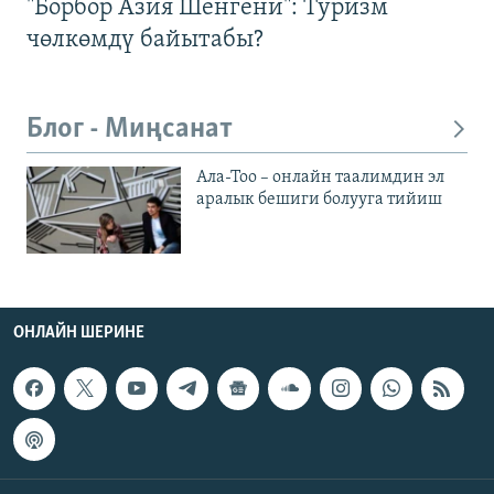
"Борбор Азия Шенгени": Туризм
чөлкөмдү байытабы?
Блог - Миңсанат
Ала-Тоо – онлайн таалимдин эл
аралык бешиги болууга тийиш
ОНЛАЙН ШЕРИНЕ