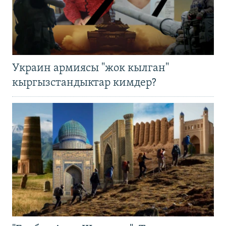
Украин армиясы "жок кылган"
кыргызстандыктар кимдер?