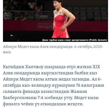
ОНЛАЙН ШЕРИНЕ
ЭЖЕ-СИҢДИЛЕР
АЗАТТЫК+
ЫҢГАЙСЫЗ СУРООЛОР
ЭЕ/АРнун бардык сайттары
Айпери Медет кызы Азия оюндарында. 6-октябрь, 2023-
жыл.
Кытайдын Ханчжоу шаарында өтүп жаткан XIX
Азия оюндарында кыргызстандык балбан кыз
Айпери Медет кызы алтын медал тагынды. Ал 6-
октябрда кыз-келиндер күрөшүнөн 76 килограмм
салмакта финалда казакстандык Жамиля
Бакбергенованы 7:4 эсебинде утту. Медет кызы
финалга чейин үч атаандашын жеңген.