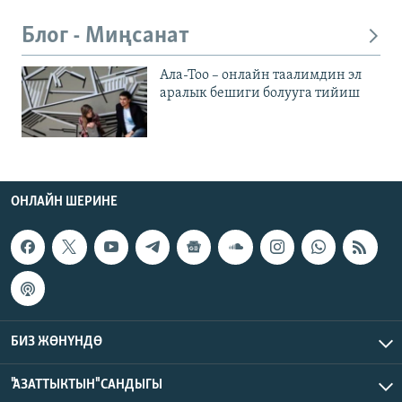
Блог - Миңсанат
Ала-Тоо – онлайн таалимдин эл
аралык бешиги болууга тийиш
ОНЛАЙН ШЕРИНЕ
БИЗ ЖӨНҮНДӨ
"АЗАТТЫКТЫН" САНДЫГЫ