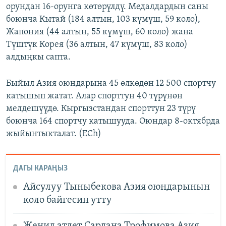
орундан 16-орунга көтөрүлдү. Медалдардын саны
боюнча Кытай (184 алтын, 103 күмүш, 59 коло),
Жапония (44 алтын, 55 күмүш, 60 коло) жана
Түштүк Корея (36 алтын, 47 күмүш, 83 коло)
алдыңкы сапта.
Быйыл Азия оюндарына 45 өлкөдөн 12 500 спортчу
катышып жатат. Алар спорттун 40 түрүнөн
мелдешүүдө. Кыргызстандан спорттун 23 түрү
боюнча 164 спортчу катышууда. Оюндар 8-октябрда
жыйынтыкталат. (ECh)
ДАГЫ КАРАҢЫЗ
Айсулуу Тыныбекова Азия оюндарынын
коло байгесин утту
Жеңил атлет Сардана Трофимова Азия