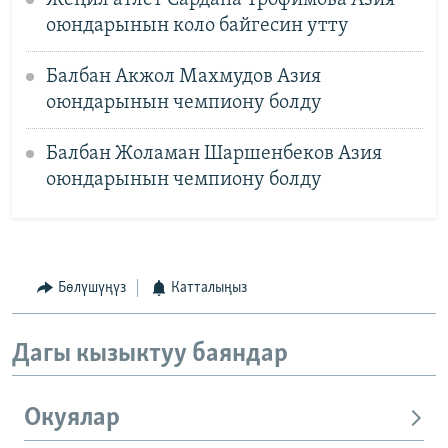
оюндарынын коло байгесин утту
Балбан Акжол Махмудов Азия
оюндарынын чемпиону болду
Балбан Жоламан Шаршенбеков Азия
оюндарынын чемпиону болду
Бөлүшүңүз
Катталыңыз
Дагы кызыктуу баяндар
Окуялар