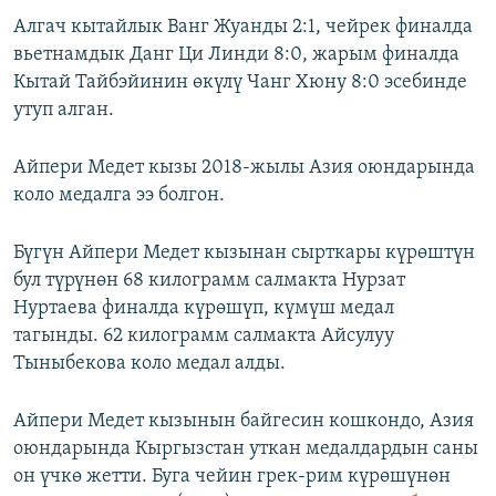
Алгач кытайлык Ванг Жуанды 2:1, чейрек финалда
вьетнамдык Данг Ци Линди 8:0, жарым финалда
Кытай Тайбэйинин өкүлү Чанг Хюну 8:0 эсебинде
утуп алган.
Айпери Медет кызы 2018-жылы Азия оюндарында
коло медалга ээ болгон.
Бүгүн Айпери Медет кызынан сырткары күрөштүн
бул түрүнөн 68 килограмм салмакта Нурзат
Нуртаева финалда күрөшүп, күмүш медал
тагынды. 62 килограмм салмакта Айсулуу
Тыныбекова коло медал алды.
Айпери Медет кызынын байгесин кошкондо, Азия
оюндарында Кыргызстан уткан медалдардын саны
он үчкө жетти. Буга чейин грек-рим күрөшүнөн