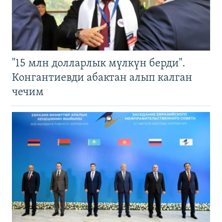
"15 млн долларлык мүлкүн берди".
Конгантиевди абактан алып калган
чечим