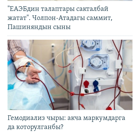
"ЕАЭБдин талаптары сакталбай
жатат". Чолпон-Атадагы саммит,
Пашиняндын сыны
Гемодиализ чыры: акча маркумдарга
да которулганбы?