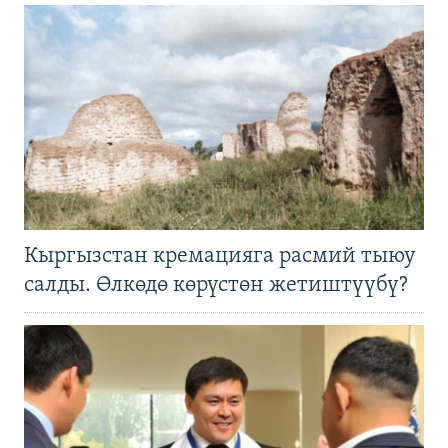
Кыргызстан кремацияга расмий тыюу
салды. Өлкөдө көрүстөн жетиштүүбү?