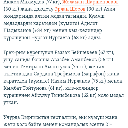
Акжол Махмудов (77 кг),
Жоламан Шаршенбеков
(60 кг) жана дзюдочу
Эрлан Шеров
(90 кг) Азия
оюндарында алтын медал тагынды. Күмүш
медалдарды каратеден (кумите) Адилет
Шадыканов (+84 кг) менен кыз-келиндер
күрөшүнөн Нурзат Нуртаева (68 кг) алды.
Грек-рим күрөшүнөн Раззак Бейшекеев (67 кг),
ушу-саньда боюнча Авазбек Аманбеков (56 кг)
менен Темирлан Аманкулов (75 кг), жеңил
атлетикадан Сардана Трофимова (марафон) жана
каратеден (кумите) Назим Нурланов (75 кг) менен
Кымбат Тойтунова (61 кг), кыз-келиндер
күрөшүнөн Айсулуу Тыныбекова (62 кг) коло медал
уткан.
Учурда Кыргызстан төрт алтын, эки күмүш жана
жети коло байге менен командалык эсепте 21-