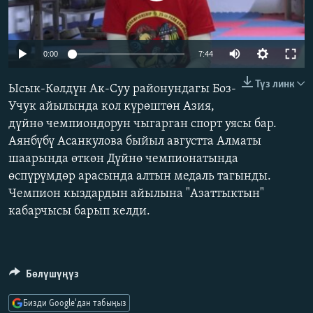
ОНЛАЙН ШЕРИНЕ
ЭЖЕ-СИҢДИЛЕР
АЗАТТЫК+
Auto
0:00
7:44
ЫҢГАЙСЫЗ СУРООЛОР
240p
Түз линк
Ысык-Көлдүн Ак-Суу районундагы Боз-
360p
Учук айылында кол күрөштөн Азия,
ЭЕ/АРнун бардык сайттары
дүйнө чемпиондорун чыгарган спорт уясы бар.
480p
Auto
240p
360p
480p
Аянбүбү Асанкулова быйыл августта Алматы
720p
шаарында өткөн Дүйнө чемпионатында
720p
1080p
1080p
өспүрүмдөр арасында алтын медаль тагынды.
Чемпион кыздардын айылына "Азаттыктын"
кабарчысы барып келди.
Бөлүшүңүз
Бизди Google'дан табыңыз