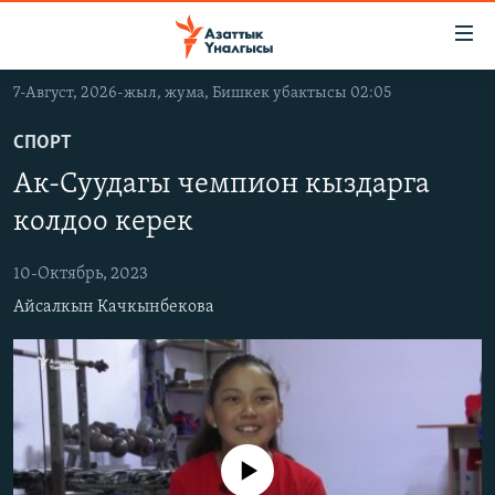
Линктер
Мазмунга
өтүңүз
7-Август, 2026-жыл, жума, Бишкек убактысы 02:05
Навигацияга
ЖАҢЫЛЫКТАР
өтүңүз
СПОРТ
КЫРГЫЗСТАН
Издөөгө
Ак-Суудагы чемпион кыздарга
салыңыз
ДҮЙНӨ
КЫРГЫЗСТАН
колдоо керек
УКРАИНА
САЯСАТ
ДҮЙНӨ
10-Октябрь, 2023
АТАЙЫН ИЛИКТӨӨ
ЭКОНОМИКА
БОРБОР АЗИЯ
Айсалкын Качкынбекова
ТВ ПРОГРАММАЛАР
МАДАНИЯТ
ПОДКАСТ
БҮГҮН АЗАТТЫКТА
ӨЗГӨЧӨ ПИКИР
ЭКСПЕРТТЕР ТАЛДАЙТ
БИЗ ЖАНА ДҮЙНӨ
Русский
No media source currently available
ДАНИСТЕ