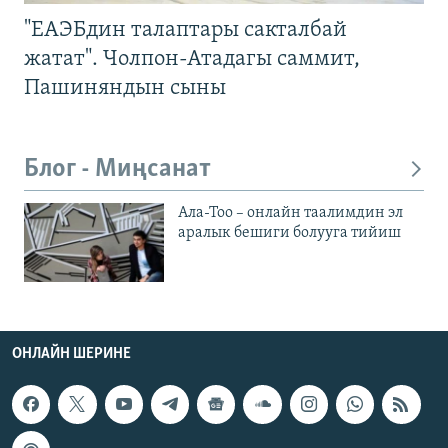
"ЕАЭБдин талаптары сакталбай
жатат". Чолпон-Атадагы саммит,
Пашиняндын сыны
Блог - Миңсанат
Ала-Тоо – онлайн таалимдин эл
аралык бешиги болууга тийиш
ОНЛАЙН ШЕРИНЕ