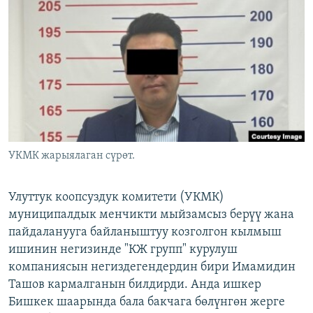
ОНЛАЙН ШЕРИНЕ
ЭЖЕ-СИҢДИЛЕР
АЗАТТЫК+
ЫҢГАЙСЫЗ СУРООЛОР
ЭЕ/АРнун бардык сайттары
УКМК жарыялаган сүрөт.
Улуттук коопсуздук комитети (УКМК)
муниципалдык менчикти мыйзамсыз берүү жана
пайдаланууга байланыштуу козголгон кылмыш
ишинин негизинде "КЖ групп" курулуш
компаниясын негиздегендердин бири Имамидин
Ташов кармалганын билдирди. Анда ишкер
Бишкек шаарында бала бакчага бөлүнгөн жерге