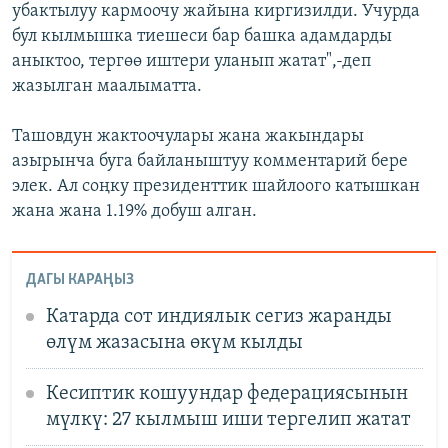
убактылуу кармоочу жайына киргизилди. Учурда
бул кылмышка тиешеси бар башка адамдарды
аныктоо, тергөө иштери уланып жатат",-деп
жазылган маалыматта.
Ташовдун жактоочулары жана жакындары
азырынча буга байланыштуу комментарий бере
элек. Ал соңку президенттик шайлоого катышкан
жана жана 1.19% добуш алган.
ДАГЫ КАРАҢЫЗ
Катарда сот индиялык сегиз жаранды
өлүм жазасына өкүм кылды
Кесиптик кошуундар федерациясынын
мүлкү: 27 кылмыш иши тергелип жатат