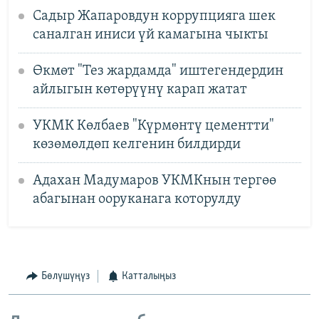
Садыр Жапаровдун коррупцияга шек
саналган иниси үй камагына чыкты
Өкмөт "Тез жардамда" иштегендердин
айлыгын көтөрүүнү карап жатат
УКМК Көлбаев "Күрмөнтү цементти"
көзөмөлдөп келгенин билдирди
Адахан Мадумаров УКМКнын тергөө
абагынан ооруканага которулду
Бөлүшүңүз
Катталыңыз