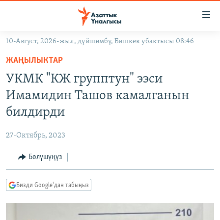
Линктер
Мазмунга
өтүңүз
10-Август, 2026-жыл, дүйшөмбү, Бишкек убактысы 08:46
Навигацияга
ЖАҢЫЛЫКТАР
өтүңүз
ЖАҢЫЛЫКТАР
КЫРГЫЗСТАН
Издөөгө
УКМК "КЖ групптун" ээси
салыңыз
ДҮЙНӨ
КЫРГЫЗСТАН
Имамидин Ташов камалганын
УКРАИНА
САЯСАТ
ДҮЙНӨ
билдирди
АТАЙЫН ИЛИКТӨӨ
ЭКОНОМИКА
БОРБОР АЗИЯ
27-Октябрь, 2023
ТВ ПРОГРАММАЛАР
МАДАНИЯТ
Бөлүшүңүз
ПОДКАСТ
БҮГҮН АЗАТТЫКТА
ӨЗГӨЧӨ ПИКИР
ЭКСПЕРТТЕР ТАЛДАЙТ
Бизди Google'дан табыңыз
БИЗ ЖАНА ДҮЙНӨ
Русский
ДАНИСТЕ