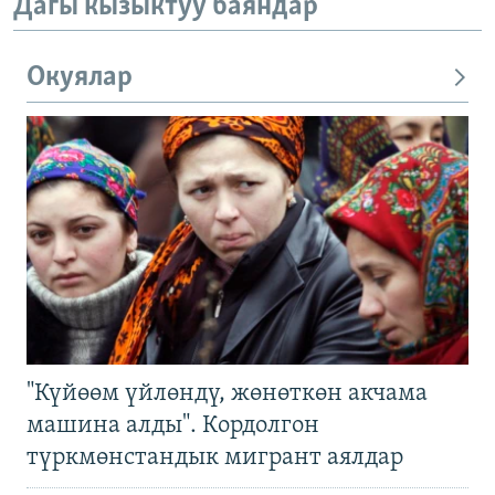
Дагы кызыктуу баяндар
Окуялар
"Күйөөм үйлөндү, жөнөткөн акчама
машина алды". Кордолгон
түркмөнстандык мигрант аялдар