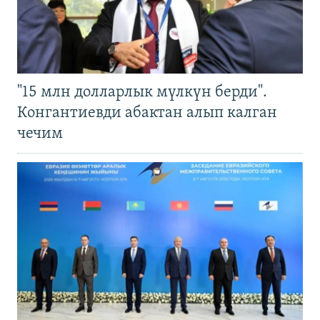
"15 млн долларлык мүлкүн берди".
Конгантиевди абактан алып калган
чечим