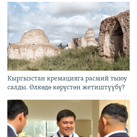
Кыргызстан кремацияга расмий тыюу
салды. Өлкөдө көрүстөн жетиштүүбү?