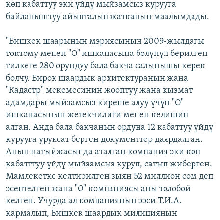
көп кабаттуу эки үйдү мыйзамсыз курууга
байланыштуу айыпталып жатканын маалымдады.
"Бишкек шаарынын мэриясынын 2009-жылдагы
токтому менен "О" ишканасына бөлүнүп берилген
тилкеге 280 орундуу бала бакча салынышы керек
болчу. Бирок шаардык архитектуранын жана
"Кадастр" мекемесинин жооптуу жана кызмат
адамдары мыйзамсыз киреше алуу үчүн "О"
ишканасынын жетекчилиги менен келишип
алган. Анда бала бакчанын ордуна 12 кабаттуу үйдү
курууга уруксат берген документтер даярдалган.
Анын натыйжасында аталган компания эки көп
кабатттуу үйдү мыйзамсыз куруп, сатып жиберген.
Мамлекетке келтирилген зыян 52 миллион сом деп
эсептелген жана "О" компаниясы аны төлөбөй
келген. Учурда ал компаниянын ээси Т.И.А.
кармалып, Бишкек шаардык милициянын