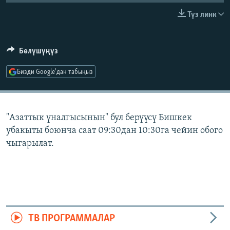
ОНЛАЙН ШЕРИНЕ
ЭЖЕ-СИҢДИЛЕР
Түз линк
АЗАТТЫК+
ЫҢГАЙСЫЗ СУРООЛОР
Бөлүшүңүз
Бизди Google'дан табыңыз
ЭЕ/АРнун бардык сайттары
"Азаттык үналгысынын" бул берүүсү Бишкек
убакыты боюнча саат 09:30дан 10:30га чейин обого
чыгарылат.
ТВ ПРОГРАММАЛАР