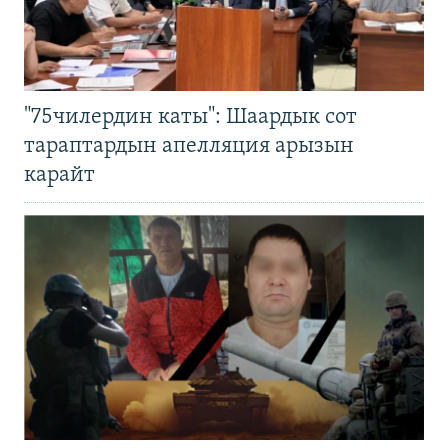
"75чилердин каты": Шаардык сот
тараптардын апелляция арызын
карайт