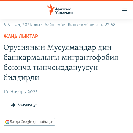
Линктер
Мазмунга
өтүңүз
6-Август, 2026-жыл, бейшемби, Бишкек убактысы 22:58
Навигацияга
ЖАҢЫЛЫКТАР
өтүңүз
ЖАҢЫЛЫКТАР
КЫРГЫЗСТАН
Издөөгө
Орусиянын Мусулмандар дин
салыңыз
ДҮЙНӨ
КЫРГЫЗСТАН
башкармалыгы мигрантофобия
УКРАИНА
САЯСАТ
ДҮЙНӨ
боюнча тынчсыздануусун
АТАЙЫН ИЛИКТӨӨ
ЭКОНОМИКА
БОРБОР АЗИЯ
билдирди
ТВ ПРОГРАММАЛАР
МАДАНИЯТ
10-Ноябрь, 2023
ПОДКАСТ
БҮГҮН АЗАТТЫКТА
Бөлүшүңүз
ӨЗГӨЧӨ ПИКИР
ЭКСПЕРТТЕР ТАЛДАЙТ
БИЗ ЖАНА ДҮЙНӨ
Русский
Бизди Google'дан табыңыз
ДАНИСТЕ