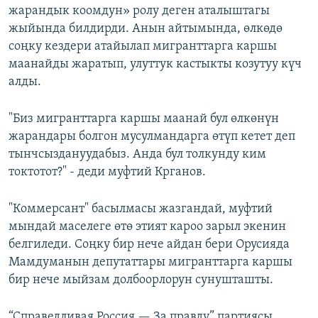
жарандык коомдун» ролу деген аталыштагы
жыйында билдирди. Анын айтымында, өлкөдө
соңку кездери атайылап мигранттарга каршы
маанайды жаратып, улуттук кастыкты козутуу күч
алды.
"Биз мигранттарга каршы маанай бул өлкөнүн
жарандары болгон мусулмандарга өтүп кетет деп
тынчсыздануудабыз. Анда бул толкунду ким
токтотот?" - деди муфтий Крганов.
"Коммерсант" басылмасы жазгандай, муфтий
мындай маселеге өтө этият кароо зарыл экенин
белгиледи. Соңку бир нече айдан бери Орусияда
Мамдуманын депутаттары мигранттарга каршы
бир нече мыйзам долбоорлорун сунушташты.
“Справедливая Россия — За правду” партиясы