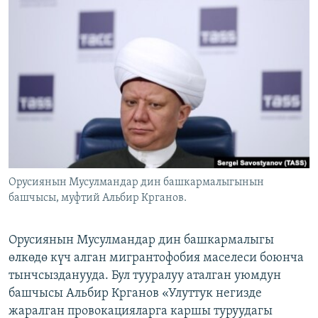
ОНЛАЙН ШЕРИНЕ
ЭЖЕ-СИҢДИЛЕР
АЗАТТЫК+
ЫҢГАЙСЫЗ СУРООЛОР
ЭЕ/АРнун бардык сайттары
Орусиянын Мусулмандар дин башкармалыгынын
башчысы, муфтий Альбир Крганов.
Орусиянын Мусулмандар дин башкармалыгы
өлкөдө күч алган мигрантофобия маселеси боюнча
тынчсызданууда. Бул тууралуу аталган уюмдун
башчысы Альбир Крганов «Улуттук негизде
жаралган провокацияларга каршы туруудагы