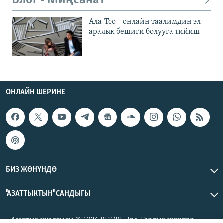
Блог - Миңсанат
Ала-Тоо – онлайн таалимдин эл
аралык бешиги болууга тийиш
ОНЛАЙН ШЕРИНЕ
БИЗ ЖӨНҮНДӨ
"АЗАТТЫКТЫН" САНДЫГЫ
Азаттык үналгысы © 2026 RFE/RL, Inc. Бардык укуктар