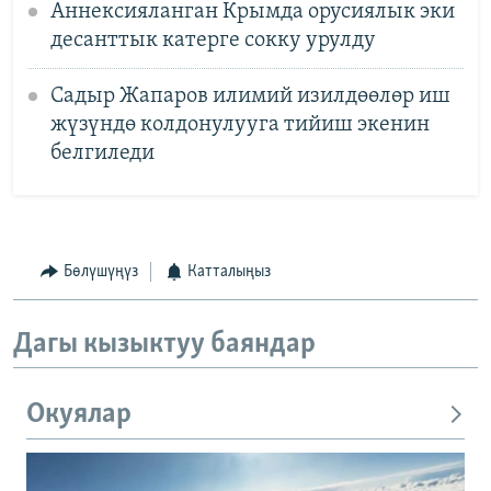
Аннексияланган Крымда орусиялык эки
десанттык катерге сокку урулду
Садыр Жапаров илимий изилдөөлөр иш
жүзүндө колдонулууга тийиш экенин
белгиледи
Бөлүшүңүз
Катталыңыз
Дагы кызыктуу баяндар
Окуялар