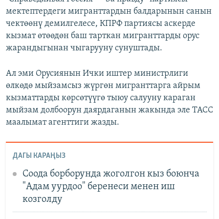
мектептердеги мигранттардын балдарынын санын
чектөөнү демилгелесе, КПРФ партиясы аскерде
кызмат өтөөдөн баш тарткан мигранттарды орус
жарандыгынан чыгарууну сунуштады.
Ал эми Орусиянын Ички иштер министрлиги
өлкөдө мыйзамсыз жүргөн мигранттарга айрым
кызматтарды көрсөтүүгө тыюу салууну караган
мыйзам долбоорун даярдаганын жакында эле ТАСС
маалымат агенттиги жазды.
ДАГЫ КАРАҢЫЗ
Соода борборунда жоголгон кыз боюнча
"Адам уурдоо" беренеси менен иш
козголду