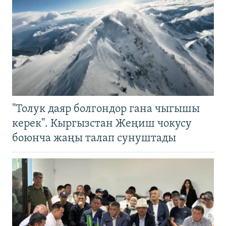
"Толук даяр болгондор гана чыгышы
керек". Кыргызстан Жеңиш чокусу
боюнча жаңы талап сунуштады