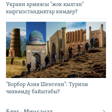
Украин армиясы "жок кылган"
кыргызстандыктар кимдер?
"Борбор Азия Шенгени": Туризм
чөлкөмдү байытабы?