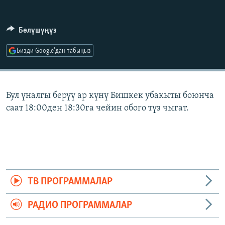
ОНЛАЙН ШЕРИНЕ
ЭЖЕ-СИҢДИЛЕР
АЗАТТЫК+
Бөлүшүңүз
ЫҢГАЙСЫЗ СУРООЛОР
Бизди Google'дан табыңыз
ЭЕ/АРнун бардык сайттары
Бул үналгы берүү ар күнү Бишкек убакыты боюнча
саат 18:00ден 18:30га чейин обого түз чыгат.
ТВ ПРОГРАММАЛАР
РАДИО ПРОГРАММАЛАР