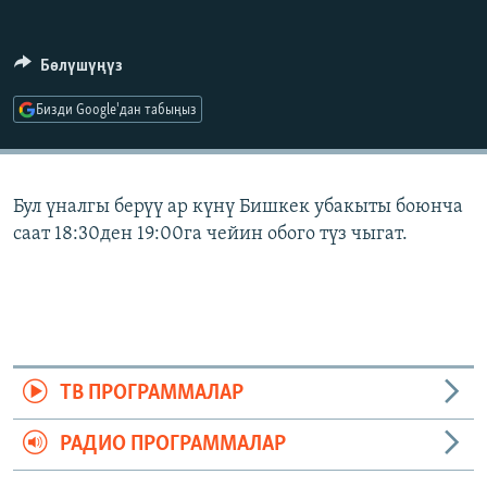
ОНЛАЙН ШЕРИНЕ
ЭЖЕ-СИҢДИЛЕР
АЗАТТЫК+
Бөлүшүңүз
ЫҢГАЙСЫЗ СУРООЛОР
Бизди Google'дан табыңыз
ЭЕ/АРнун бардык сайттары
Бул үналгы берүү ар күнү Бишкек убакыты боюнча
саат 18:30ден 19:00га чейин обого түз чыгат.
ТВ ПРОГРАММАЛАР
РАДИО ПРОГРАММАЛАР