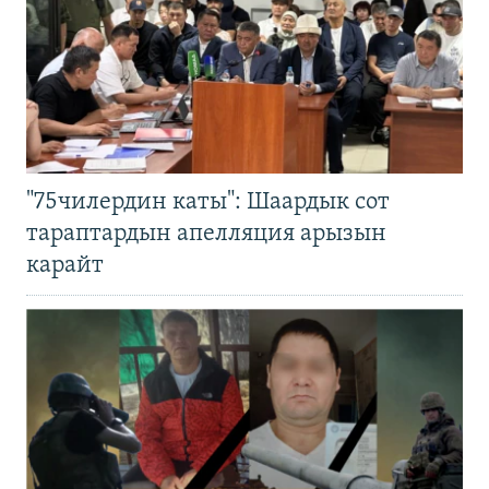
"75чилердин каты": Шаардык сот
тараптардын апелляция арызын
карайт