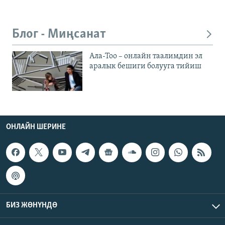
Блог - Миңсанат
Ала-Тоо – онлайн таалимдин эл
аралык бешиги болууга тийиш
ОНЛАЙН ШЕРИНЕ
БИЗ ЖӨНҮНДӨ