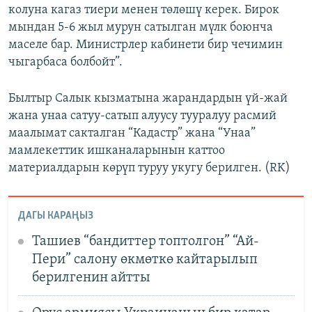
колуна кагаз тиери менен төлөшү керек. Бирок
мындан 5-6 жыл мурун сатылган мүлк боюнча
маселе бар. Министрлер кабинети бир чечимин
чыгарбаса болбойт”.
Былтыр Салык кызматына жарандардын үй-жай
жана унаа сатуу-сатып алуусу тууралуу расмий
маалымат сакталган “Кадастр” жана “Унаа”
мамлекеттик ишканаларынын каттоо
материалдарын көрүп туруу укугу берилген. (RK)
ДАГЫ КАРАҢЫЗ
Ташиев “бандиттер топтолгон” “Ай-
Пери” салону өкмөткө кайтарылып
берилгенин айтты