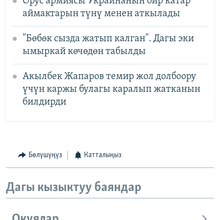
Орус армиясы Украинанын бир катар
аймактарын түнү менен аткылады
"Бөбөк сызда жатып калган". Дагы эки
ымыркай көчөдөн табылды
Акылбек Жапаров темир жол долбоору
үчүн каржы булагы каралып жатканын
билдирди
Бөлүшүңүз
Катталыңыз
Дагы кызыктуу баяндар
Окуялар