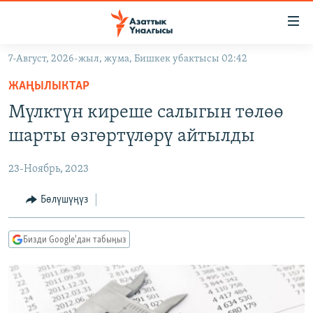
Линктер
Мазмунга
өтүңүз
7-Август, 2026-жыл, жума, Бишкек убактысы 02:42
Навигацияга
ЖАҢЫЛЫКТАР
өтүңүз
ЖАҢЫЛЫКТАР
КЫРГЫЗСТАН
Издөөгө
Мүлктүн киреше салыгын төлөө
салыңыз
ДҮЙНӨ
КЫРГЫЗСТАН
шарты өзгөртүлөрү айтылды
УКРАИНА
САЯСАТ
ДҮЙНӨ
23-Ноябрь, 2023
АТАЙЫН ИЛИКТӨӨ
ЭКОНОМИКА
БОРБОР АЗИЯ
ТВ ПРОГРАММАЛАР
Бөлүшүңүз
МАДАНИЯТ
ПОДКАСТ
БҮГҮН АЗАТТЫКТА
Бизди Google'дан табыңыз
ӨЗГӨЧӨ ПИКИР
ЭКСПЕРТТЕР ТАЛДАЙТ
БИЗ ЖАНА ДҮЙНӨ
Русский
ДАНИСТЕ