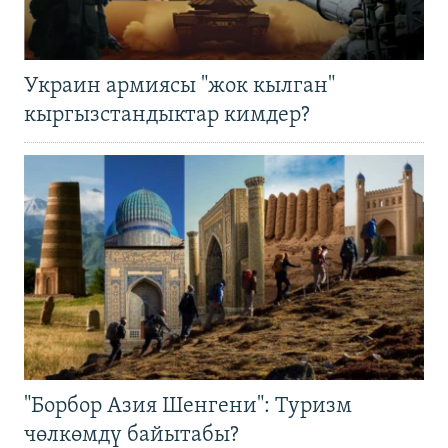
Украин армиясы "жок кылган"
кыргызстандыктар кимдер?
"Борбор Азия Шенгени": Туризм
чөлкөмдү байытабы?