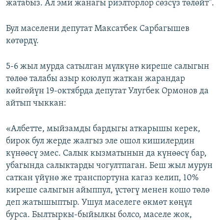
жатабыз. Ал эми жанагы риэлторлор сөзсүз төлөйт”.
Бул маселени депутат Максатбек Сарбагышев
көтөрдү.
5-6 жыл мурда сатылган мүлкүнө киреше салыгын
төлөө талабы азыр коюлуп жаткан жарандар
көйгөйүн 19-октябрда депутат Улугбек Ормонов да
айтып чыккан:
«Албетте, мыйзамды бардыгы аткарышы керек,
бирок бул жерде жалгыз эле ошол кишилердин
күнөөсү эмес. Салык кызматынын да күнөөсү бар,
убагында салыктарды чогултпаган. Беш жыл мурун
саткан үйүнө же транспортуна кагаз келип, 10%
киреше салыгын айыппул, үстөгү менен кошо төлө
деп жатышыптыр. Ушул маселеге өкмөт көңүл
бурса. Былтыркы-быйылкы болсо, маселе жок,