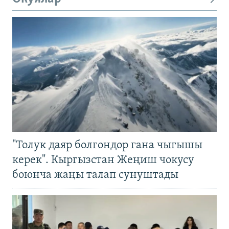
"Толук даяр болгондор гана чыгышы
керек". Кыргызстан Жеңиш чокусу
боюнча жаңы талап сунуштады