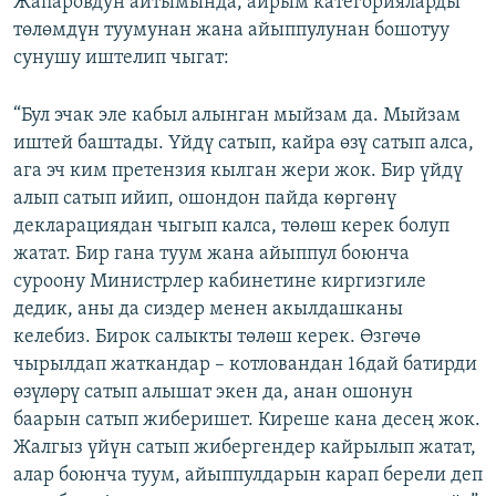
Жапаровдун айтымында, айрым категорияларды
төлөмдүн туумунан жана айыппулунан бошотуу
сунушу иштелип чыгат:
“Бул эчак эле кабыл алынган мыйзам да. Мыйзам
иштей баштады. Үйдү сатып, кайра өзү сатып алса,
ага эч ким претензия кылган жери жок. Бир үйдү
алып сатып ийип, ошондон пайда көргөнү
декларациядан чыгып калса, төлөш керек болуп
жатат. Бир гана туум жана айыппул боюнча
суроону Министрлер кабинетине киргизгиле
дедик, аны да сиздер менен акылдашканы
келебиз. Бирок салыкты төлөш керек. Өзгөчө
чырылдап жаткандар – котловандан 16дай батирди
өзүлөрү сатып алышат экен да, анан ошонун
баарын сатып жиберишет. Киреше кана десең жок.
Жалгыз үйүн сатып жибергендер кайрылып жатат,
алар боюнча туум, айыппулдарын карап берели деп