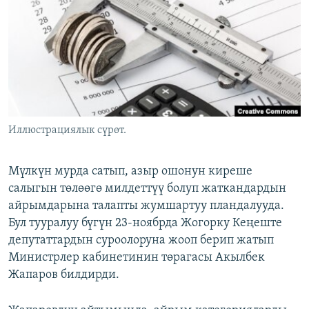
ОНЛАЙН ШЕРИНЕ
ЭЖЕ-СИҢДИЛЕР
АЗАТТЫК+
ЫҢГАЙСЫЗ СУРООЛОР
ЭЕ/АРнун бардык сайттары
Иллюстрациялык сүрөт.
Мүлкүн мурда сатып, азыр ошонун киреше
салыгын төлөөгө милдеттүү болуп жаткандардын
айрымдарына талапты жумшартуу пландалууда.
Бул тууралуу бүгүн 23-ноябрда Жогорку Кеңеште
депутаттардын суроолоруна жооп берип жатып
Министрлер кабинетинин төрагасы Акылбек
Жапаров билдирди.