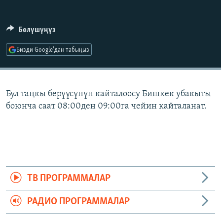
ОНЛАЙН ШЕРИНЕ
ЭЖЕ-СИҢДИЛЕР
АЗАТТЫК+
Бөлүшүңүз
ЫҢГАЙСЫЗ СУРООЛОР
Бизди Google'дан табыңыз
ЭЕ/АРнун бардык сайттары
Бул таңкы берүүсүнүн кайталоосу Бишкек убакыты
боюнча саат 08:00ден 09:00га чейин кайталанат.
ТВ ПРОГРАММАЛАР
РАДИО ПРОГРАММАЛАР