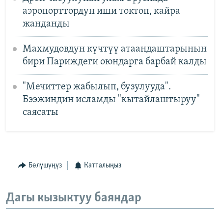
аэропорттордун иши токтоп, кайра
жанданды
Махмудовдун күчтүү атаандаштарынын
бири Париждеги оюндарга барбай калды
"Мечиттер жабылып, бузулууда".
Бээжиндин исламды "кытайлаштыруу"
саясаты
Бөлүшүңүз
Катталыңыз
Дагы кызыктуу баяндар