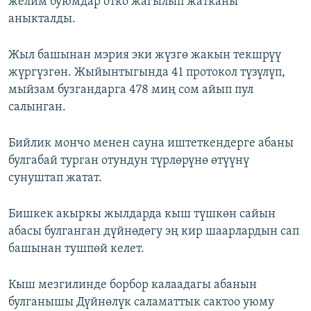
желим буюмдар отко жагылып жатканы
аныкталды.
Жыл башынан мэрия эки жүзгө жакын текшрүү
жүргүзгөн. Жыйынтыгында 41 протокол түзүлүп,
мыйзам бузгандарга 478 миң сом айып пул
салынган.
Бийлик мончо менен сауна иштеткендерге абаны
булгабай турган отундун түрлөрүнө өтүүнү
сунуштап жатат.
Бишкек акыркы жылдарда кыш түшкөн сайын
абасы булганган дүйнөдөгу эң кир шаарлардын сап
башынан тушпөй келет.
Кыш мезгилинде борбор калаадагы абанын
булганышы Дүйнөлүк саламаттык сактоо уюму