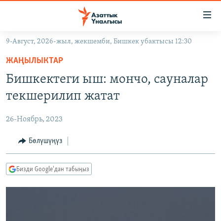
Линктер
Мазмунга
өтүңүз
9-Август, 2026-жыл, жекшемби, Бишкек убактысы 12:30
Навигацияга
ЖАҢЫЛЫКТАР
өтүңүз
ЖАҢЫЛЫКТАР
КЫРГЫЗСТАН
Издөөгө
Бишкектеги ыш: мончо, сауналар
салыңыз
ДҮЙНӨ
КЫРГЫЗСТАН
текшерилип жатат
УКРАИНА
САЯСАТ
ДҮЙНӨ
26-Ноябрь, 2023
АТАЙЫН ИЛИКТӨӨ
ЭКОНОМИКА
БОРБОР АЗИЯ
ТВ ПРОГРАММАЛАР
Бөлүшүңүз
МАДАНИЯТ
ПОДКАСТ
БҮГҮН АЗАТТЫКТА
Бизди Google'дан табыңыз
ӨЗГӨЧӨ ПИКИР
ЭКСПЕРТТЕР ТАЛДАЙТ
БИЗ ЖАНА ДҮЙНӨ
Русский
ДАНИСТЕ