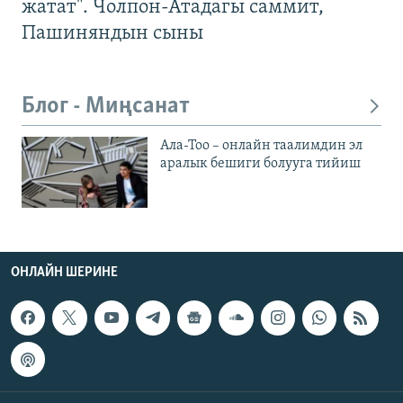
жатат". Чолпон-Атадагы саммит,
Пашиняндын сыны
Блог - Миңсанат
Ала-Тоо – онлайн таалимдин эл
аралык бешиги болууга тийиш
ОНЛАЙН ШЕРИНЕ