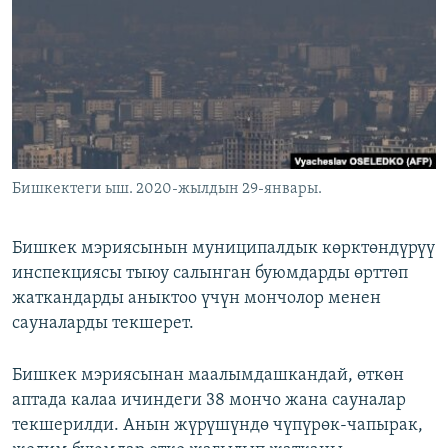
ОНЛАЙН ШЕРИНЕ
ЭЖЕ-СИҢДИЛЕР
АЗАТТЫК+
ЫҢГАЙСЫЗ СУРООЛОР
ЭЕ/АРнун бардык сайттары
Бишкектеги ыш. 2020-жылдын 29-январы.
Бишкек мэриясынын муниципалдык көрктөндүрүү
инспекциясы тыюу салынган буюмдарды өрттөп
жаткандарды аныктоо үчүн мончолор менен
сауналарды текшерет.
Бишкек мэриясынан маалымдашкандай, өткөн
аптада калаа ичиндеги 38 мончо жана сауналар
текшерилди. Анын жүрүшүндө чүпүрөк-чапырак,