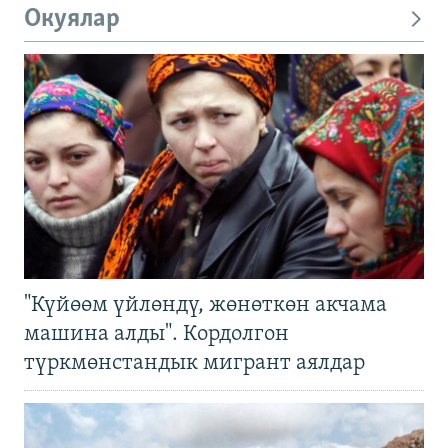
Окуялар
"Күйөөм үйлөндү, жөнөткөн акчама
машина алды". Кордолгон
түркмөнстандык мигрант аялдар