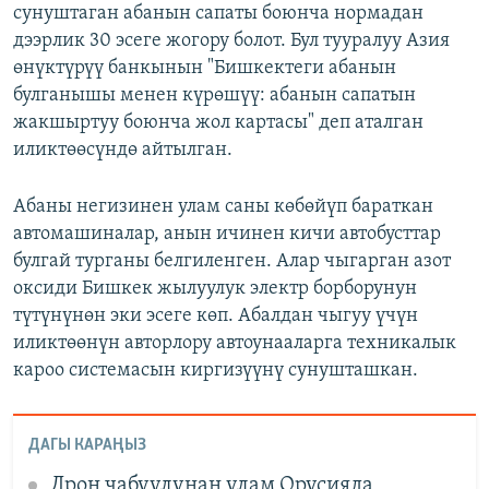
сунуштаган абанын сапаты боюнча нормадан
дээрлик 30 эсеге жогору болот. Бул тууралуу Азия
өнүктүрүү банкынын "Бишкектеги абанын
булганышы менен күрөшүү: абанын сапатын
жакшыртуу боюнча жол картасы" деп аталган
иликтөөсүндө айтылган.
Абаны негизинен улам саны көбөйүп бараткан
автомашиналар, анын ичинен кичи автобусттар
булгай турганы белгиленген. Алар чыгарган азот
оксиди Бишкек жылуулук электр борборунун
түтүнүнөн эки эсеге көп. Абалдан чыгуу үчүн
иликтөөнүн авторлору автоунааларга техникалык
кароо системасын киргизүүнү сунушташкан.
ДАГЫ КАРАҢЫЗ
Дрон чабуулунан улам Орусияда