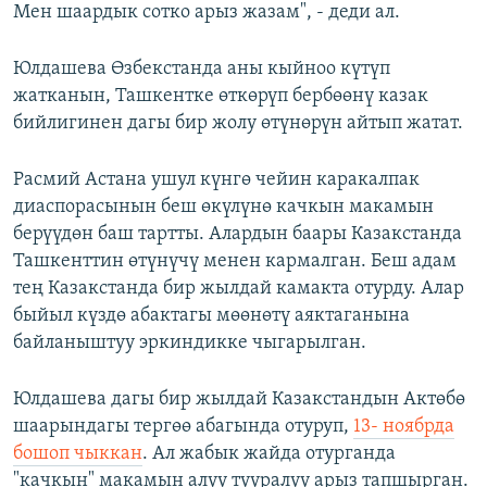
Мен шаардык сотко арыз жазам", - деди ал.
Юлдашева Өзбекстанда аны кыйноо күтүп
жатканын, Ташкентке өткөрүп бербөөнү казак
бийлигинен дагы бир жолу өтүнөрүн айтып жатат.
Расмий Астана ушул күнгө чейин каракалпак
диаспорасынын беш өкүлүнө качкын макамын
берүүдөн баш тартты. Алардын баары Казакстанда
Ташкенттин өтүнүчү менен кармалган. Беш адам
тең Казакстанда бир жылдай камакта отурду. Алар
быйыл күздө абактагы мөөнөтү аяктаганына
байланыштуу эркиндикке чыгарылган.
Юлдашева дагы бир жылдай Казакстандын Актөбө
шаарындагы тергөө абагында отуруп,
13- ноябрда
бошоп чыккан
. Ал жабык жайда отурганда
"качкын" макамын алуу тууралуу арыз тапшырган.