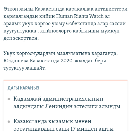
Өткөн жылы Казакстанда каракалпак активисттери
кармалгандан кийин Human Rights Watch эл
аралык укук коргоо уюму Өзбекстанда алар саясий
куугунтуккка , кыйноолорго кабылышы мүмкүн
деп эскерткен.
Укук коргоочулардын маалыматына караганда,
Юлдашева Казакстанда 2020-жылдан бери
туруктуу жашайт.
ДАГЫ КАРАҢЫЗ
Кадамжай администрациясынын
алдындагы Лениндин эстелиги алынды
Казакстанда кызамык менен
ооругандардын саны 17 миңден ашты