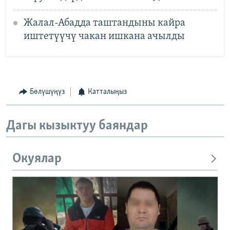
Жалал-Абадда таштандыны кайра
иштетүүчү чакан ишкана ачылды
Бөлүшүңүз
Катталыңыз
Дагы кызыктуу баяндар
Окуялар