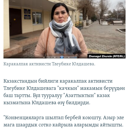
ОНЛАЙН ШЕРИНЕ
ЭЖЕ-СИҢДИЛЕР
АЗАТТЫК+
ЫҢГАЙСЫЗ СУРООЛОР
ЭЕ/АРнун бардык сайттары
Каракалпак активисти Тлеубике Юлдашева.
Казакстандын бийлиги каракалпак активисти
Тлеубике Юлдашевага "качкын" макамын берүүдөн
баш тартты. Бул тууралуу "Азаттыктын" казак
кызматына Юлдашева өзү билдирди.
"Конвенцияларга шылтап бербей коюшту. Азыр эле
мага шаардык сотко кайрыла аларымды айтышты.