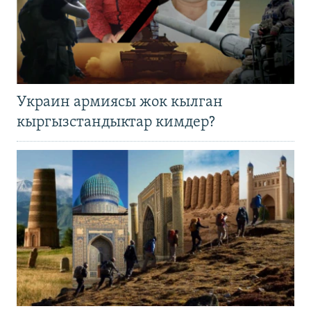
Украин армиясы жок кылган
кыргызстандыктар кимдер?