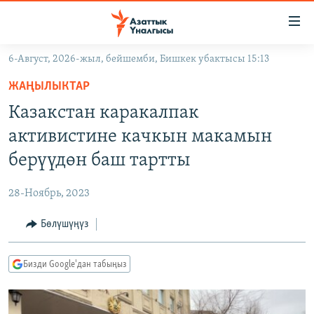
Линктер
Мазмунга
өтүңүз
6-Август, 2026-жыл, бейшемби, Бишкек убактысы 15:13
Навигацияга
ЖАҢЫЛЫКТАР
өтүңүз
ЖАҢЫЛЫКТАР
КЫРГЫЗСТАН
Издөөгө
Казакстан каракалпак
салыңыз
ДҮЙНӨ
КЫРГЫЗСТАН
активистине качкын макамын
УКРАИНА
САЯСАТ
ДҮЙНӨ
берүүдөн баш тартты
АТАЙЫН ИЛИКТӨӨ
ЭКОНОМИКА
БОРБОР АЗИЯ
28-Ноябрь, 2023
ТВ ПРОГРАММАЛАР
МАДАНИЯТ
Бөлүшүңүз
ПОДКАСТ
БҮГҮН АЗАТТЫКТА
ӨЗГӨЧӨ ПИКИР
ЭКСПЕРТТЕР ТАЛДАЙТ
Бизди Google'дан табыңыз
БИЗ ЖАНА ДҮЙНӨ
Русский
ДАНИСТЕ