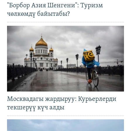
"Борбор Азия Шенгени": Туризм
чөлкөмдү байытабы?
Москвадагы жардыруу: Курьерлерди
текшерүү күч алды