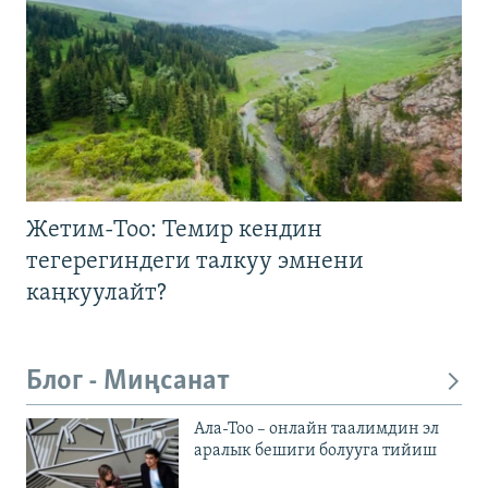
Жетим-Тоо: Темир кендин
тегерегиндеги талкуу эмнени
каңкуулайт?
Блог - Миңсанат
Ала-Тоо – онлайн таалимдин эл
аралык бешиги болууга тийиш