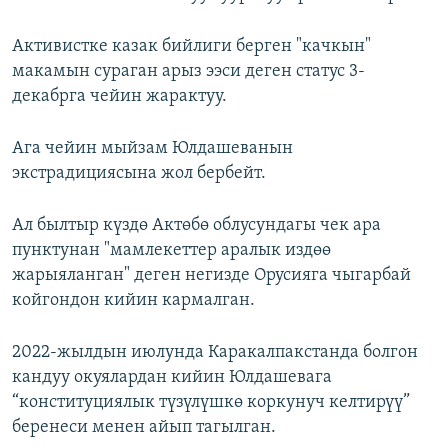
Активистке казак бийлиги берген "качкын"
макамын сураган арыз ээси деген статус 3-
декабрга чейин жарактуу.
Ага чейин мыйзам Юлдашеванын
экстрадициясына жол бербейт.
Ал былтыр күздө Актөбө облусундагы чек ара
пунктунан "мамлекеттер аралык издөө
жарыяланган" деген негизде Орусияга чыгарбай
койгондон кийин кармалган.
2022-жылдын июлунда Каракалпакстанда болгон
кандуу окуялардан кийин Юлдашевага
“конституциялык түзүлүшкө коркунуч келтирүү”
беренеси менен айып тагылган.