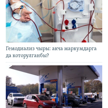
Гемодиализ чыры: акча маркумдарга
да которулганбы?