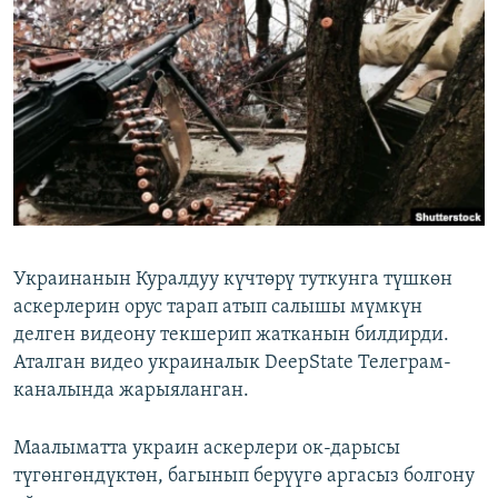
ОНЛАЙН ШЕРИНЕ
ЭЖЕ-СИҢДИЛЕР
АЗАТТЫК+
ЫҢГАЙСЫЗ СУРООЛОР
ЭЕ/АРнун бардык сайттары
Украинанын Куралдуу күчтөрү туткунга түшкөн
аскерлерин орус тарап атып салышы мүмкүн
делген видеону текшерип жатканын билдирди.
Аталган видео украиналык DeepState Телеграм-
каналында жарыяланган.
Маалыматта украин аскерлери ок-дарысы
түгөнгөндүктөн, багынып берүүгө аргасыз болгону