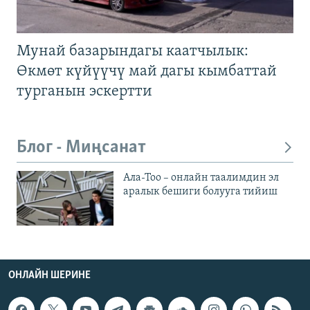
Мунай базарындагы каатчылык:
Өкмөт күйүүчү май дагы кымбаттай
турганын эскертти
Блог - Миңсанат
Ала-Тоо – онлайн таалимдин эл
аралык бешиги болууга тийиш
ОНЛАЙН ШЕРИНЕ