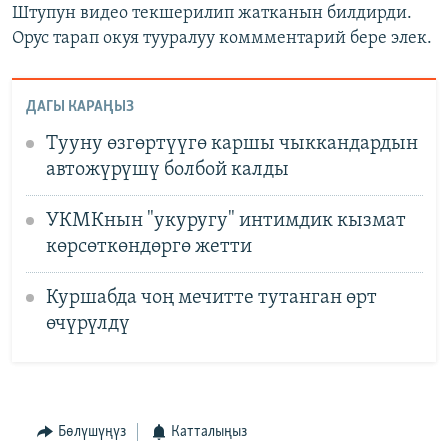
Штупун видео текшерилип жатканын билдирди.
Орус тарап окуя тууралуу коммментарий бере элек.
ДАГЫ КАРАҢЫЗ
Тууну өзгөртүүгө каршы чыккандардын
автожүрүшү болбой калды
УКМКнын "укуругу" интимдик кызмат
көрсөткөндөргө жетти
Куршабда чоң мечитте тутанган өрт
өчүрүлдү
Бөлүшүңүз
Катталыңыз