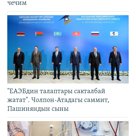
чечим
"ЕАЭБдин талаптары сакталбай
жатат". Чолпон-Атадагы саммит,
Пашиняндын сыны