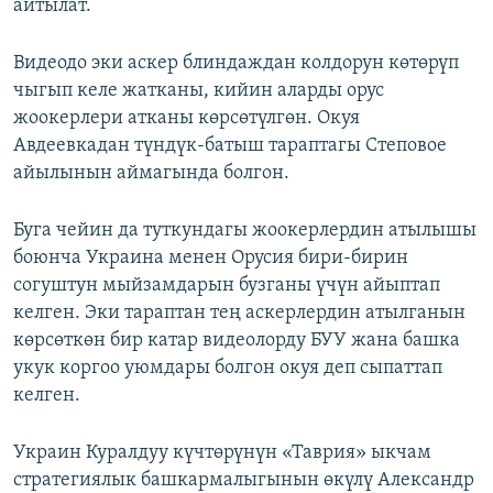
айтылат.
Видеодо эки аскер блиндаждан колдорун көтөрүп
чыгып келе жатканы, кийин аларды орус
жоокерлери атканы көрсөтүлгөн. Окуя
Авдеевкадан түндүк-батыш тараптагы Степовое
айылынын аймагында болгон.
Буга чейин да туткундагы жоокерлердин атылышы
боюнча Украина менен Орусия бири-бирин
согуштун мыйзамдарын бузганы үчүн айыптап
келген. Эки тараптан тең аскерлердин атылганын
көрсөткөн бир катар видеолорду БУУ жана башка
укук коргоо уюмдары болгон окуя деп сыпаттап
келген.
Украин Куралдуу күчтөрүнүн «Таврия» ыкчам
стратегиялык башкармалыгынын өкүлү Александр