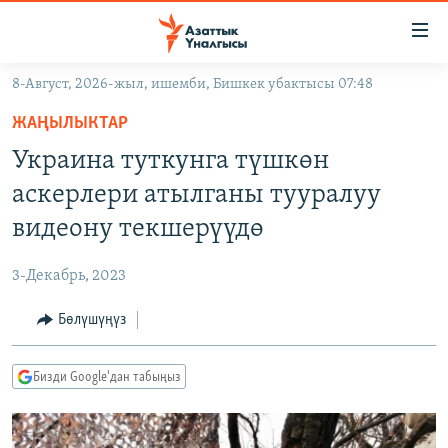
Линктер
Мазмунга
өтүңүз
8-Август, 2026-жыл, ишемби, Бишкек убактысы 07:48
Навигацияга
ЖАҢЫЛЫКТАР
өтүңүз
ЖАҢЫЛЫКТАР
КЫРГЫЗСТАН
Издөөгө
Украина туткунга түшкөн
салыңыз
ДҮЙНӨ
КЫРГЫЗСТАН
аскерлери атылганы тууралуу
УКРАИНА
САЯСАТ
ДҮЙНӨ
видеону текшерүүдө
АТАЙЫН ИЛИКТӨӨ
ЭКОНОМИКА
БОРБОР АЗИЯ
3-Декабрь, 2023
ТВ ПРОГРАММАЛАР
МАДАНИЯТ
Бөлүшүңүз
ПОДКАСТ
БҮГҮН АЗАТТЫКТА
ӨЗГӨЧӨ ПИКИР
ЭКСПЕРТТЕР ТАЛДАЙТ
Бизди Google'дан табыңыз
БИЗ ЖАНА ДҮЙНӨ
Русский
ДАНИСТЕ