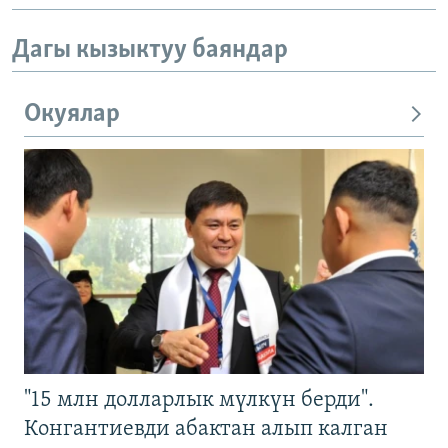
Дагы кызыктуу баяндар
Окуялар
"15 млн долларлык мүлкүн берди".
Конгантиевди абактан алып калган