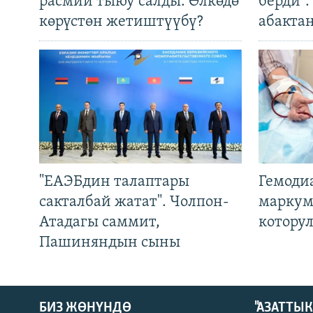
расмий тыюу салды. Өлкөдө
берди"
көрүстөн жетиштүүбү?
абакта
"ЕАЭБдин талаптары
Гемоди
сакталбай жатат". Чолпон-
маркум
Атадагы саммит,
котору
Пашиняндын сыны
БИЗ ЖӨНҮНДӨ
"АЗАТТЫ