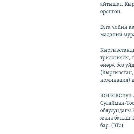
айтышат. Кыр
оронгон.
Буга чейин к
маданий мура
Кыргызстанд
трилогиясы, 
өнөрү, боз ү
(Кыргызстан,
номинация) д
ЮНЕСКОнун Д
Сулайман-Тоо
облусундагы 
жана батыш Т
бар. (BTo)