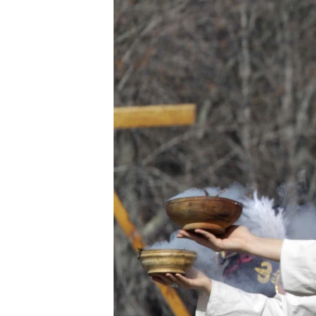
ЭЖЕ-СИҢДИЛЕР
АЗАТТЫК+
ЫҢГАЙСЫЗ СУРООЛОР