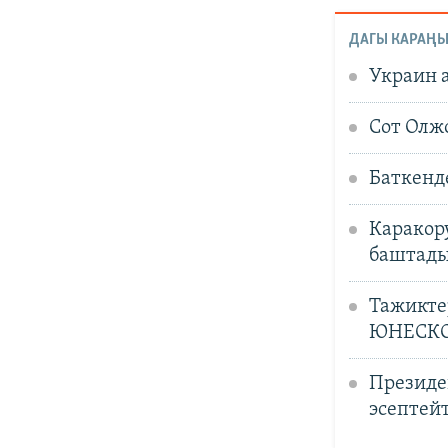
ДАГЫ КАРАҢЫ
Украин 
Сот Олж
Баткенд
Каракор
баштад
Тажиктер
ЮНЕСКО 
Президе
эсептей