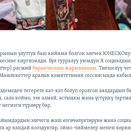
арынын улуттук баш кийими болгон элечек ЮНЕСКОн
месине киргизилди. Бул тууралуу уюмдун X социалды
ттер) расмий
баракчасына жарыяланды.
Тиешелүү че
амлекеттер аралык комитетинин сессиясында кабыл
кездемеден тегерете кат-кат болуп оролгон аялдардын 
, сала коймо, ээк алмай, астыңкы жана үстүңкү тартма
 негизги түрлөрү бар.
айымдардын элечеги жаш өзгөчөлүктөрүнө жана соци
та ар кандай кооздуктар, оймо-чиймелер менен көрк