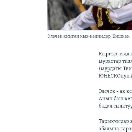
Элечек кийген кыз-келиндер. Бишкек
Кыргыз аялд
мурастар тиз
(мурдагы Тви
ЮНЕСКОнун М
Элечек - ак 
Анын баш кеп
бадал сыяктуу
Тарыхчылар 
абалына кара