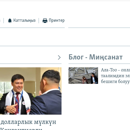
з
Катталыңыз
Принтер
Блог - Миңсанат
Ала-Тоо – онл
таалимдин эл
бешиги болуу
н долларлык мүлкүн