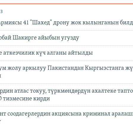
З
армиясы 41 "Шахед" дрону жок кылынганын бил
обай Шакирге айыбын угузду
е аткезчилик күч алганы айтылды
ум жолу аркылуу Пакистандан Кыргызстанга ж
ы
дин атлас токуу, түркмөндөрдүн ахалтеке тапто
тизмесине кирди
нт соодагерлердин акциясына криминал аралаш
т