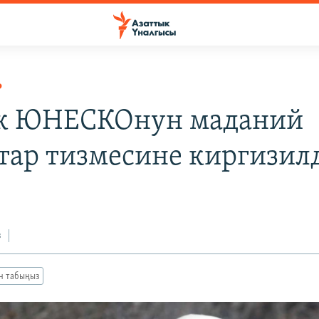
Р
к ЮНЕСКОнун маданий
тар тизмесине киргизил
3
з
ан табыңыз