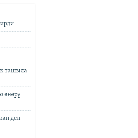
дирди
үк ташыла
о өнөрү
кан деп