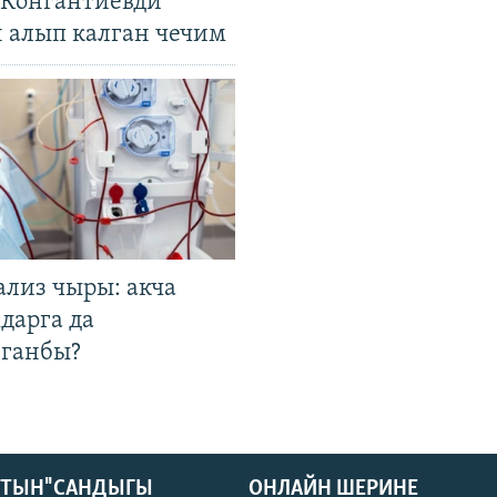
. Конгантиевди
н алып калган чечим
ализ чыры: акча
дарга да
лганбы?
КТЫН" САНДЫГЫ
ОНЛАЙН ШЕРИНЕ