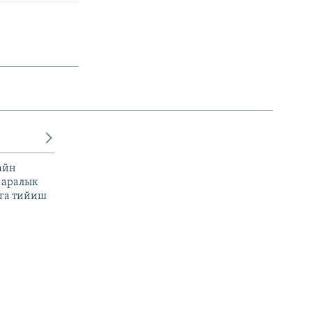
айн
 аралык
га тийиш