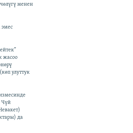
өчөлүгү менен
 эмес
ейтек”
к жасоо
өнөрү
(көп улуттук
измесинде
 Чүй
Невакет)
ктары) да