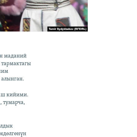
ун маданий
к тармактагы
чим
 алынган.
баш кийими.
, тумарча,
алдык
өмдөлгөнүн