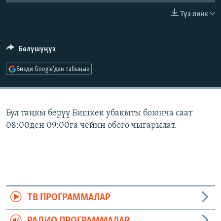
ОНЛАЙН ШЕРИНЕ
ЭЖЕ-СИҢДИЛЕР
Түз линк
АЗАТТЫК+
ЫҢГАЙСЫЗ СУРООЛОР
Бөлүшүңүз
Бизди Google'дан табыңыз
ЭЕ/АРнун бардык сайттары
Бул таңкы берүү Бишкек убакыты боюнча саат
08:00ден 09:00га чейин обого чыгарылат.
ТВ ПРОГРАММАЛАР