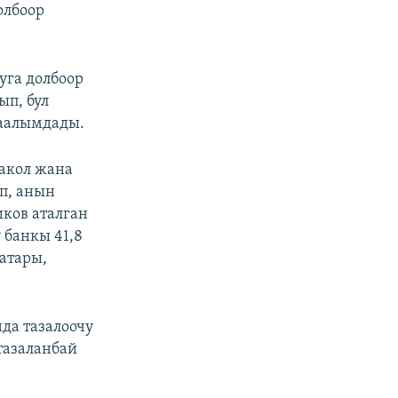
олбоор
уга долбоор
ып, бул
маалымдады.
акол жана
п, анын
ков аталган
 банкы 41,8
катары,
да тазалоочу
тазаланбай