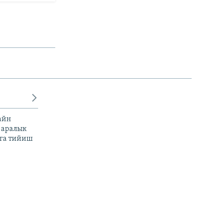
айн
 аралык
га тийиш