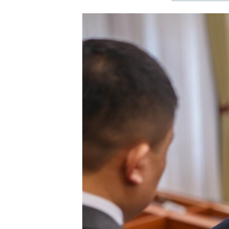
ЭЖЕ-СИҢДИЛЕР
АЗАТТЫК+
ЫҢГАЙСЫЗ СУРООЛОР