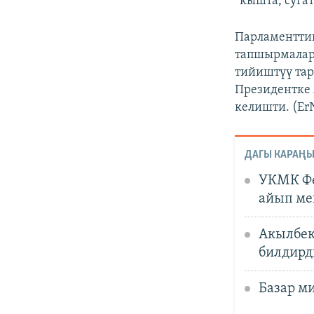
“кышта, суга
Парламентти
тапшырмалар
тийиштүү та
Президентке
келишти. (Er
ДАГЫ КАРАҢЫ
УКМК Фе
айып ме
Акылбек
билдирд
Базар м