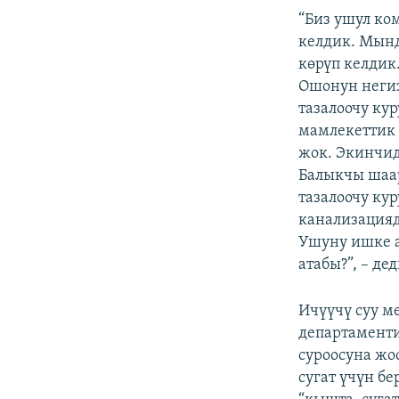
“Биз ушул ко
келдик. Мынд
көрүп келдик
Ошонун негиз
тазалоочу ку
мамлекеттик 
жок. Экинчид
Балыкчы шаар
тазалоочу ку
канализацияд
Ушуну ишке а
атабы?”, – д
Ичүүчү суу м
департамент
суроосуна жо
сугат үчүн б