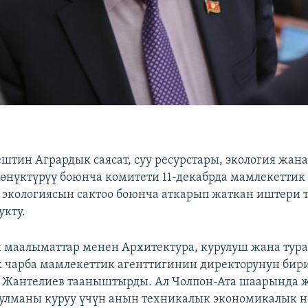
штин Агрардык саясат, суу ресурстары, экология жан
өнүктүрүү боюнча комитети 11-декабрда мамлекеттик
экологиясын сактоо боюнча аткарып жаткан иштери 
кту.
ы маалыматтар менен Архитектура, курулуш жана тур
чарба мамлекеттик агенттигинин директорунун бир
т Жантелиев тааныштырды. Ал Чолпон-Ата шаарында 
рулманы куруу үчүн анын техникалык экономикалык 