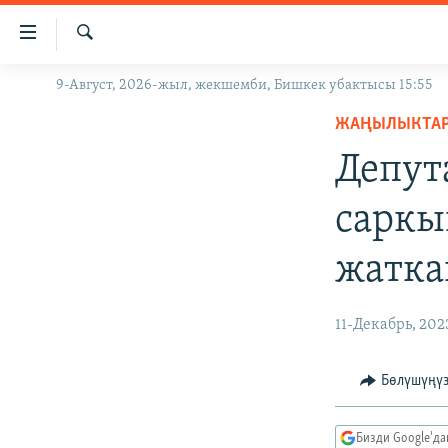
Линктер
Мазмунга
өтүңүз
Издөө
9-Август, 2026-жыл, жекшемби, Бишкек убактысы 15:55
ЖАҢЫЛЫКТАР
Навигацияга
өтүңүз
ЖАҢЫЛЫКТА
КЫРГЫЗСТАН
Издөөгө
Депут
ДҮЙНӨ
КЫРГЫЗСТАН
салыңыз
УКРАИНА
САЯСАТ
ДҮЙНӨ
саркы
АТАЙЫН ИЛИКТӨӨ
ЭКОНОМИКА
БОРБОР АЗИЯ
жатка
ТВ ПРОГРАММАЛАР
МАДАНИЯТ
ПОДКАСТ
БҮГҮН АЗАТТЫКТА
11-Декабрь, 202
ӨЗГӨЧӨ ПИКИР
ЭКСПЕРТТЕР ТАЛДАЙТ
БИЗ ЖАНА ДҮЙНӨ
Бөлүшүңү
ДАНИСТЕ
Бизди Google'д