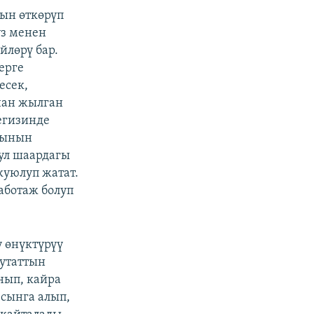
ын өткөрүп
үз менен
йлөрү бар.
ерге
есек,
нан жылган
егизинде
рынын
бул шаардагы
куюлуп жатат.
аботаж болуп
 өнүктүрүү
утаттын
нып, кайра
 сынга алып,