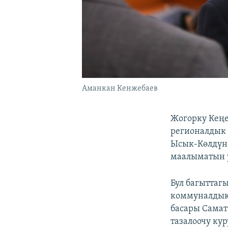
Аманкан Кенжебаев
Жогорку Кеңе
регионалдык 
Ысык-Көлдүн 
маалыматын у
Бул багыттаг
коммуналдык 
басары Сама
тазалоочу ку