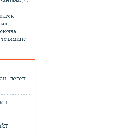
 кайталады.
илген
лып,
боюнча
 чечимине
н" деген
рын
айт