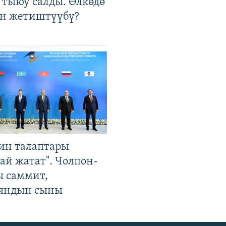
 тыюу салды. Өлкөдө
өн жетиштүүбү?
ин талаптары
ай жатат". Чолпон-
ы саммит,
яндын сыны