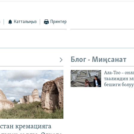
з
Катталыңыз
Принтер
Блог - Миңсанат
Ала-Тоо – онл
таалимдин эл
бешиги болуу
стан кремацияга