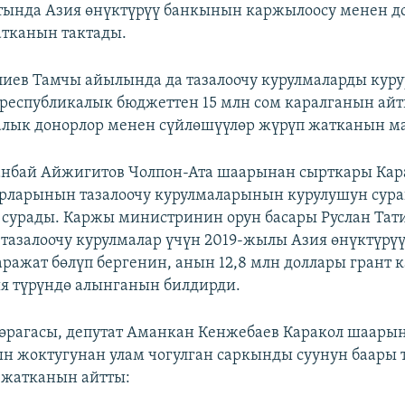
тында Азия өнүктүрүү банкынын каржылоосу менен д
тканын тактады.
иев Тамчы айылында да тазалоочу курулмаларды куру
 республикалык бюджеттен 15 млн сом каралганын айт
алык донорлор менен сүйлөшүүлөр жүрүп жатканын 
анбай Айжигитов Чолпон-Ата шаарынан сырткары Кар
рларынын тазалоочу курулмаларынын курулушун сура
сурады. Каржы министринин орун басары Руслан Тати
тазалоочу курулмалар үчүн 2019-жылы Азия өнүктүрүү
аражат бөлүп бергенин, анын 12,8 млн доллары грант 
я түрүндө алынганын билдирди.
өрагасы, депутат Аманкан Кенжебаев Каракол шаарын
н жоктугунан улам чогулган саркынды суунун баары 
 жатканын айтты: