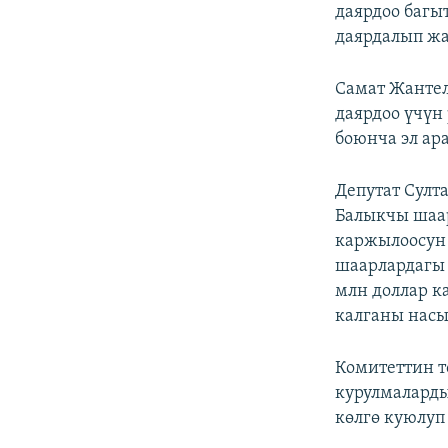
даярдоо багы
даярдалып жа
Самат Жантел
даярдоо үчүн
боюнча эл ар
Депутат Султ
Балыкчы шаа
каржылоосун 
шаарлардагы 
млн доллар к
калганы насы
Комитеттин т
курулмаларды
көлгө куюлуп