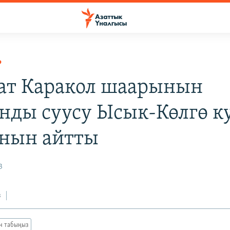
Р
ат Каракол шаарынын
нды суусу Ысык-Көлгө к
нын айтты
3
з
ан табыңыз