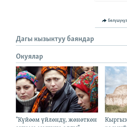
Бөлүшүңү
Дагы кызыктуу баяндар
Окуялар
"Күйөөм үйлөндү, жөнөткөн
Кыргыз