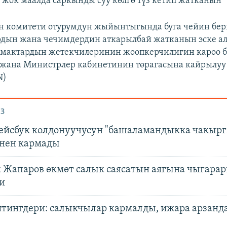
т жок маалда саркынды суу көлгө түз кетип жатканын”
н комитети отурумдун жыйынтыгында буга чейин бер
дын жана чечимдердин аткарылбай жатканын эске а
рмактардын жетекчилеринин жоопкерчилигин кароо 
 жана Министрлер кабинетинин төрагасына кайрылуу
N)
З
йсбук колдонуучусун "башаламандыкка чакырга
нен кармады
 Жапаров өкмөт салык саясатын аягына чыгара
и
итингдери: салыкчылар кармалды, ижара арзанд