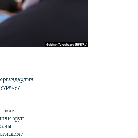
а
 органдардын
тууралуу
ак жай-
инчи орун
жаңы
негиздеме