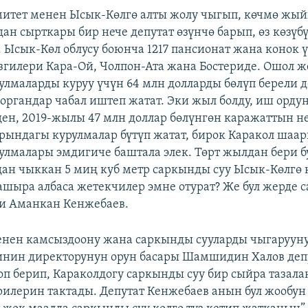
митет менен Ысык-Көлгө алты жолу чыгып, көчмө жый
ан сырткары бир нече депутат өзүнчө барып, өз көзүб
. Ысык-Көл облусу боюнча 1217 пансионат жана конок ү
гилери Кара-Ой, Чолпон-Ата жана Бостериде. Ошол ж
рулмаларды куруу үчүн 64 млн долларды бөлүп берели д
органдар чабал иштеп жатат. Эки жыл болду, иш орду
ен, 2019-жылы 47 млн доллар бөлүнгөн каражаттын н
ындагы курулмалар бүтүп жатат, бирок Каракол шаа
рулмалары эмдигиче баштала элек. Төрт жылдан бери 
ан чыккан 5 миң куб метр саркынды суу Ысык-Көлгө 
шыра албаса жетекчилер эмне отурат? Же бул жерде с
еди Аманкан Кенжебаев.
енен камсыздоону жана саркынды сууларды чыгарууну
инин директорунун орун басары Шамшидин Халов деп
оп берип, Караколдогу саркынды суу бир сыйра тазала
ерилерин тактады. Депутат Кенжебаев анын бул жообун