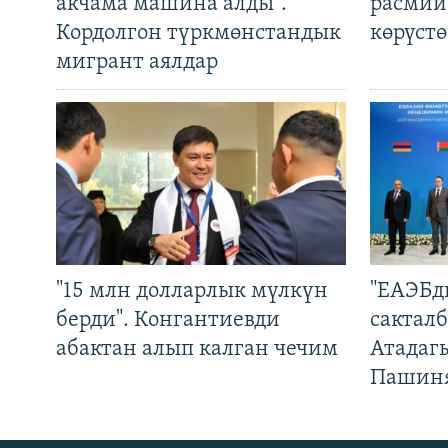
акчама машина алды".
расмий
Кордолгон түркмөнстандык
көрүст
мигрант аялдар
"15 млн долларлык мүлкүн
"ЕАЭБд
берди". Конгантиевди
сакталб
абактан алып калган чечим
Атадаг
Пашин