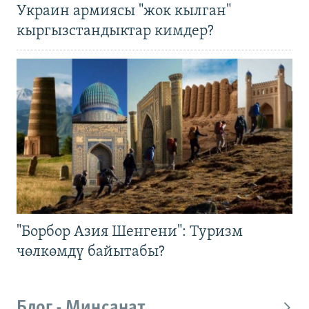
Украин армиясы "жок кылган"
кыргызстандыктар кимдер?
"Борбор Азия Шенгени": Туризм
чөлкөмдү байытабы?
Блог - Миңсанат