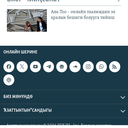
Ала-Тоо – онлайн таалимдин эл
аралык бешиги болууга тийиш
ОНЛАЙН ШЕРИНЕ
БИЗ ЖӨНҮНДӨ
"АЗАТТЫКТЫН" САНДЫГЫ
Азаттык үналгысы © 2026 RFE/RL, Inc. Бардык укуктар