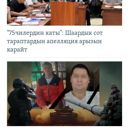
"75чилердин каты": Шаардык сот
тараптардын апелляция арызын
карайт