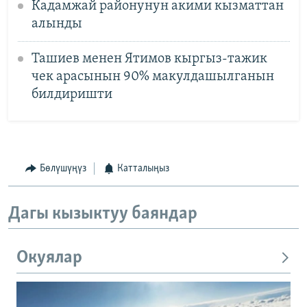
Кадамжай районунун акими кызматтан
алынды
Ташиев менен Ятимов кыргыз-тажик
чек арасынын 90% макулдашылганын
билдиришти
Бөлүшүңүз
Катталыңыз
Дагы кызыктуу баяндар
Окуялар