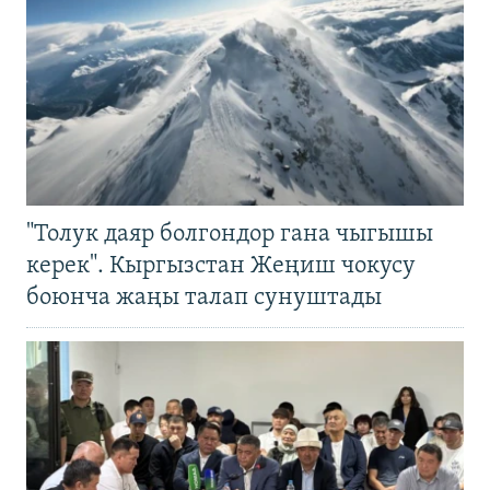
"Толук даяр болгондор гана чыгышы
керек". Кыргызстан Жеңиш чокусу
боюнча жаңы талап сунуштады