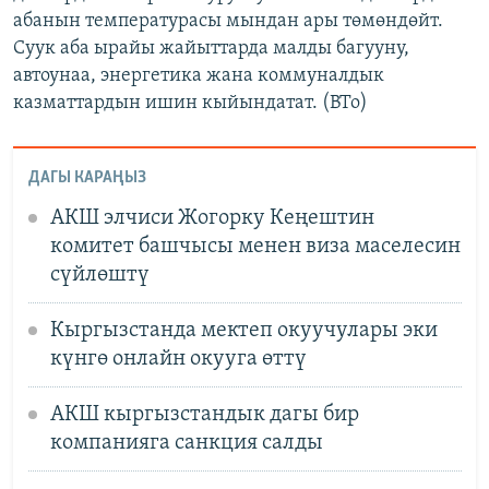
абанын температурасы мындан ары төмөндөйт.
Суук аба ырайы жайыттарда малды багууну,
автоунаа, энергетика жана коммуналдык
казматтардын ишин кыйындатат. (BTo)
ДАГЫ КАРАҢЫЗ
АКШ элчиси Жогорку Кеңештин
комитет башчысы менен виза маселесин
сүйлөштү
Кыргызстанда мектеп окуучулары эки
күнгө онлайн окууга өттү
АКШ кыргызстандык дагы бир
компанияга санкция салды