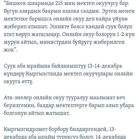
“Бишкек шаарында 215 миң мектеп окуучусу бар.
Бүгүн алардын баарын азапка салдык. Эртең менен
мектепке барышса онлайн окуу деп кайра үйүнө
жиберип атышат. Эшикте болсо кандай суук болуп
атат көрүп жатасыңар. Онлайн окуу болорун 1-2 күн
мурун айтып, министрдин буйругу жиберилген
жок”.
Суук аба ырайына байланыштуу 13-14-декабрь
күндөрү Кыргызстанда мектеп окуучулары онлайн
окууга өттү.
Ата-энелер онлайн окуу тууралуу маалымат кеч
берилгенин, балдар мектептерге барып алып убара
болгонун айтып жатышат.
Кыргызгидромет борбору билдиргендей, 13-
декабрда аба ырайы туруксуз болот. 14-декабрда