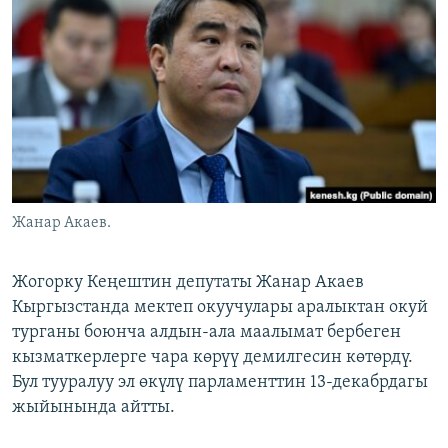
ОНЛАЙН ШЕРИНЕ
ЭЖЕ-СИҢДИЛЕР
АЗАТТЫК+
ЫҢГАЙСЫЗ СУРООЛОР
ЭЕ/АРнун бардык сайттары
Жанар Акаев.
Жогорку Кеңештин депутаты Жанар Акаев
Кыргызстанда мектеп окуучулары аралыктан окуй
турганы боюнча алдын-ала маалымат бербеген
кызматкерлерге чара көрүү демилгесин көтөрдү.
Бул тууралуу эл өкүлү парламенттин 13-декабрдагы
жыйынында айтты.