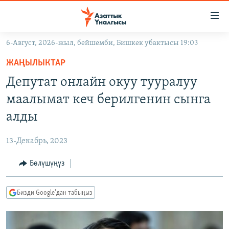
Линктер
Мазмунга
өтүңүз
6-Август, 2026-жыл, бейшемби, Бишкек убактысы 19:03
Навигацияга
ЖАҢЫЛЫКТАР
өтүңүз
ЖАҢЫЛЫКТАР
КЫРГЫЗСТАН
Издөөгө
Депутат онлайн окуу тууралуу
салыңыз
ДҮЙНӨ
КЫРГЫЗСТАН
маалымат кеч берилгенин сынга
УКРАИНА
САЯСАТ
ДҮЙНӨ
алды
АТАЙЫН ИЛИКТӨӨ
ЭКОНОМИКА
БОРБОР АЗИЯ
13-Декабрь, 2023
ТВ ПРОГРАММАЛАР
МАДАНИЯТ
Бөлүшүңүз
ПОДКАСТ
БҮГҮН АЗАТТЫКТА
ӨЗГӨЧӨ ПИКИР
ЭКСПЕРТТЕР ТАЛДАЙТ
Бизди Google'дан табыңыз
БИЗ ЖАНА ДҮЙНӨ
Русский
ДАНИСТЕ