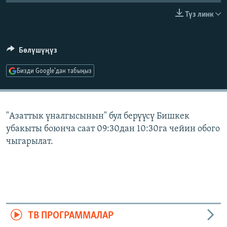
ОНЛАЙН ШЕРИНЕ
ЭЖЕ-СИҢДИЛЕР
Түз линк
АЗАТТЫК+
ЫҢГАЙСЫЗ СУРООЛОР
Бөлүшүңүз
Бизди Google'дан табыңыз
ЭЕ/АРнун бардык сайттары
"Азаттык үналгысынын" бул берүүсү Бишкек
убакыты боюнча саат 09:30дан 10:30га чейин обого
чыгарылат.
ТВ ПРОГРАММАЛАР