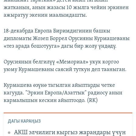
маалымат тараткан» деген айып тагылып
жатканын, анын жазасы 10 жылга чейин эркинен
ажыратуу экенин маалымдашты.
18-декабрда Европа Биримдигинин башкы
дипломаты Жозеп Боррел Орусияны Курмашеваны
«тез арада бошотууга» дагы бир жолу үндөдү.
Орусиянын белгилүү «Мемориал» укук коргоо
уюму Курмашеваны саясий туткун деп тааныган.
Курмашева өзүнө тагылган айыптарды четке
кагууда. "Эркин Европа/Азаттык" радиосу анын
кармалышын кескин айыптоодо. (RK)
ДАГЫ КАРАҢЫЗ
АКШ элчилиги кыргыз жарандары үчүн