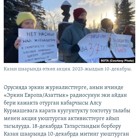
ОНЛАЙН ШЕРИНЕ
ЭЖЕ-СИҢДИЛЕР
АЗАТТЫК+
ЫҢГАЙСЫЗ СУРООЛОР
ЭЕ/АРнун бардык сайттары
Казан шаарында өткөн акция. 2023-жылдын 10-декабры.
Орусияда эркин журналисттерге, анын ичинде
«Эркин Европа/Азаттык» радиосунун эки айдан
бери камакта отурган кабарчысы Алсу
Курмашевага карата куугунтукту токтотуу талабы
менен акция уюштурган активисттерге айып
тагылууда. 18-декабрда Татарстандын борбору
Казан шаарында 10-декабрда митинг уюштурган