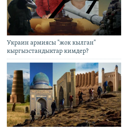
Украин армиясы "жок кылган"
кыргызстандыктар кимдер?