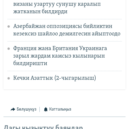
визаны узартуу сунушу каралып
жатканын билдирди
Азербайжан оппозициясы бийликтин
кезексиз шайлоо демилгесин айыптоодо
Франция жана Британия Украинага
зарыл жардам камсыз кылынарын
билдиришти
Кечки Азаттык (2-чыгарылыш)
Бөлүшүңүз
Катталыңыз
Дагы кызыктуу баяндар