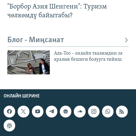
"Борбор Азия Шенгени": Туризм
чөлкөмдү байытабы?
Блог - Миңсанат
Ала-Тоо – онлайн таалимдин эл
аралык бешиги болууга тийиш
ОНЛАЙН ШЕРИНЕ