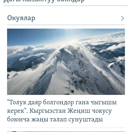
Окуялар
"Толук даяр болгондор гана чыгышы
керек". Кыргызстан Жеңиш чокусу
боюнча жаңы талап сунуштады