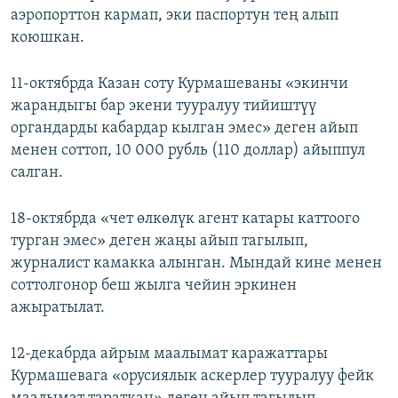
аэропорттон кармап, эки паспортун тең алып
коюшкан.
11-октябрда Казан соту Курмашеваны «экинчи
жарандыгы бар экени тууралуу тийиштүү
органдарды кабардар кылган эмес» деген айып
менен соттоп, 10 000 рубль (110 доллар) айыппул
салган.
18-октябрда «чет өлкөлүк агент катары каттоого
турган эмес» деген жаңы айып тагылып,
журналист камакка алынган. Мындай кине менен
соттолгонор беш жылга чейин эркинен
ажыратылат.
12-декабрда айрым маалымат каражаттары
Курмашевага «орусиялык аскерлер тууралуу фейк