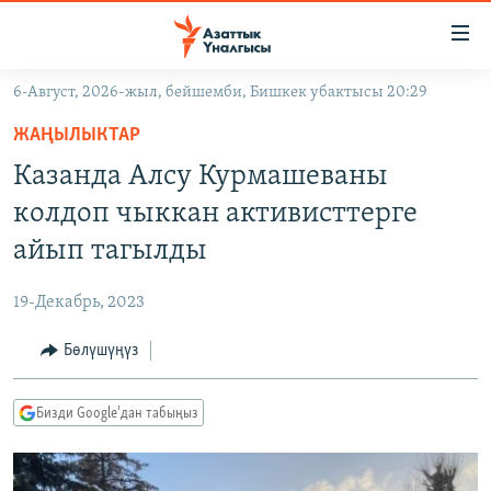
Линктер
Мазмунга
өтүңүз
6-Август, 2026-жыл, бейшемби, Бишкек убактысы 20:29
Навигацияга
ЖАҢЫЛЫКТАР
өтүңүз
ЖАҢЫЛЫКТАР
КЫРГЫЗСТАН
Издөөгө
Казанда Алсу Курмашеваны
салыңыз
ДҮЙНӨ
КЫРГЫЗСТАН
колдоп чыккан активисттерге
УКРАИНА
САЯСАТ
ДҮЙНӨ
айып тагылды
АТАЙЫН ИЛИКТӨӨ
ЭКОНОМИКА
БОРБОР АЗИЯ
19-Декабрь, 2023
ТВ ПРОГРАММАЛАР
МАДАНИЯТ
Бөлүшүңүз
ПОДКАСТ
БҮГҮН АЗАТТЫКТА
ӨЗГӨЧӨ ПИКИР
ЭКСПЕРТТЕР ТАЛДАЙТ
Бизди Google'дан табыңыз
БИЗ ЖАНА ДҮЙНӨ
Русский
ДАНИСТЕ