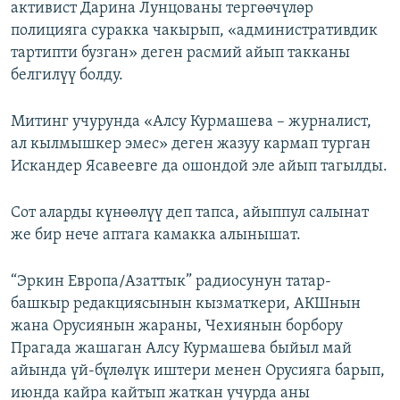
активист Дарина Лунцованы тергөөчүлөр
полицияга суракка чакырып, «административдик
тартипти бузган» деген расмий айып такканы
белгилүү болду.
Митинг учурунда «Алсу Курмашева – журналист,
ал кылмышкер эмес» деген жазуу кармап турган
Искандер Ясавеевге да ошондой эле айып тагылды.
Сот аларды күнөөлүү деп тапса, айыппул салынат
же бир нече аптага камакка алынышат.
“Эркин Европа/Азаттык” радиосунун татар-
башкыр редакциясынын кызматкери, АКШнын
жана Орусиянын жараны, Чехиянын борбору
Прагада жашаган Алсу Курмашева быйыл май
айында үй-бүлөлүк иштери менен Орусияга барып,
июнда кайра кайтып жаткан учурда аны