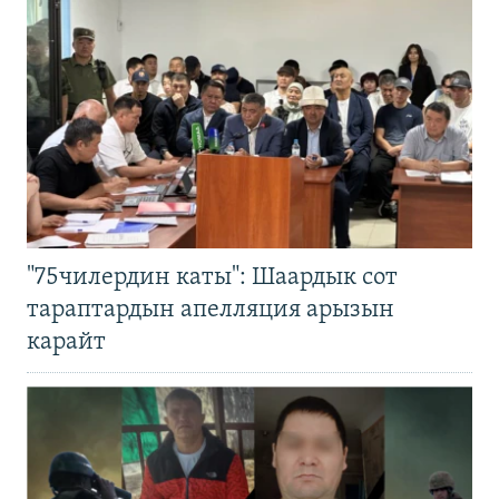
"75чилердин каты": Шаардык сот
тараптардын апелляция арызын
карайт