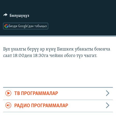
ОНЛАЙН ШЕРИНЕ
ЭЖЕ-СИҢДИЛЕР
АЗАТТЫК+
Бөлүшүңүз
ЫҢГАЙСЫЗ СУРООЛОР
Бизди Google'дан табыңыз
ЭЕ/АРнун бардык сайттары
Бул үналгы берүү ар күнү Бишкек убакыты боюнча
саат 18:00ден 18:30га чейин обого түз чыгат.
ТВ ПРОГРАММАЛАР
РАДИО ПРОГРАММАЛАР