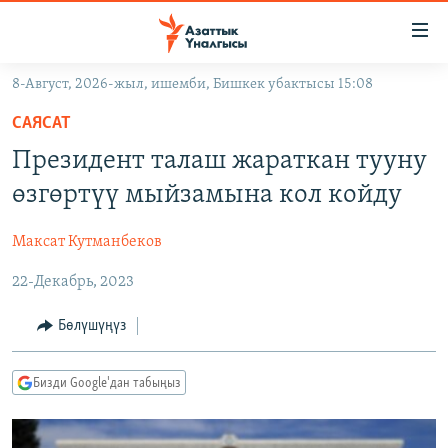
Линктер
Мазмунга
өтүңүз
8-Август, 2026-жыл, ишемби, Бишкек убактысы 15:08
Навигацияга
ЖАҢЫЛЫКТАР
өтүңүз
САЯСАТ
КЫРГЫЗСТАН
Издөөгө
Президент талаш жараткан тууну
салыңыз
ДҮЙНӨ
КЫРГЫЗСТАН
өзгөртүү мыйзамына кол койду
УКРАИНА
САЯСАТ
ДҮЙНӨ
Максат Кутманбеков
АТАЙЫН ИЛИКТӨӨ
ЭКОНОМИКА
БОРБОР АЗИЯ
22-Декабрь, 2023
ТВ ПРОГРАММАЛАР
МАДАНИЯТ
ПОДКАСТ
БҮГҮН АЗАТТЫКТА
Бөлүшүңүз
ӨЗГӨЧӨ ПИКИР
ЭКСПЕРТТЕР ТАЛДАЙТ
Бизди Google'дан табыңыз
БИЗ ЖАНА ДҮЙНӨ
Русский
ДАНИСТЕ