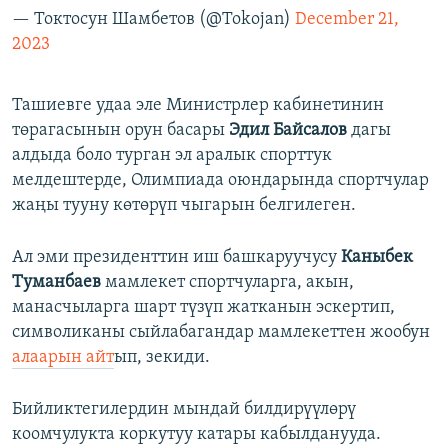
— Токтосун Шамбетов (@Tokojan)
December 21,
2023
Ташиевге удаа эле Министрлер кабинетинин
төрагасынын орун басары
Эдил Байсалов
дагы
алдыда боло турган эл аралык спорттук
мелдештерде, Олимпиада оюндарында спортчулар
жаңы тууну көтөрүп чыгарын белгилеген.
Ал эми президенттин иш башкаруучусу
Каныбек
Туманбаев
мамлекет спортчуларга, акын,
манасчыларга шарт түзүп жатканын эскертип,
символиканы сыйлабагандар мамлекеттен жообун
алаарын айт
ып, зекиди.
Бийликтегилердин мындай билдирүүлөрү
коомчулукта коркутуу катары кабылданууда.