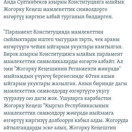
Анда Султанбеков азыркы Конституцияга ылайык
Жогорку Кеңеш мамлекеттик символдорго
өзгөртүү киргизе албай турганын билдирген.
"Парламент Конституцияда мамлекеттин
сыйлыктарды иштеп чыгуудан тарта, чек араны
өзгөртүүгө чейин ыйгарым укуктары камтылган.
Бирок азыркы Конституцияга ылайык парламент
мамлекеттик символикаларды өзгөртө албайт. Ал
эми "Жогорку Кеңешинин Регламенти жөнүндө"
мыйзамдын үчүнчү беренесинде 40тан ашык
ыйгарым укуктары жазылган. Анын биринде дагы
мамлекеттик символдорду өзгөртүүгө укугу
тууралуу сөз дагы жок. Ушуларга карабастан
Жогорку Кеңеш “Кыргыз Республикасынын
мамлекеттик символдору жөнүндө мыйзамга
өзгөртүү киргизүү долбоорун кабыл алды. Жогоруда
айтылгандарды эске алып, Жогорку Кеңештин