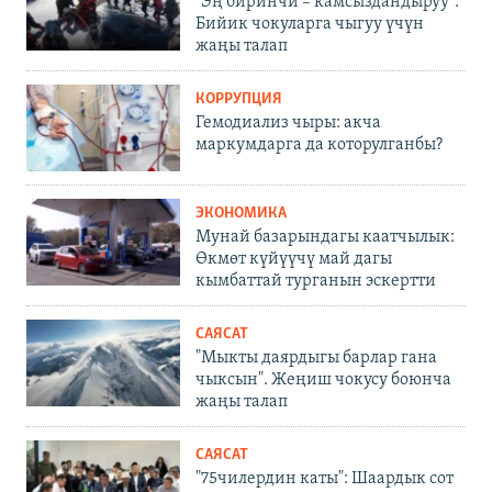
"Эң биринчи – камсыздандыруу".
Бийик чокуларга чыгуу үчүн
жаңы талап
КОРРУПЦИЯ
Гемодиализ чыры: акча
маркумдарга да которулганбы?
ЭКОНОМИКА
Мунай базарындагы каатчылык:
Өкмөт күйүүчү май дагы
кымбаттай турганын эскертти
САЯСАТ
"Мыкты даярдыгы барлар гана
чыксын". Жеңиш чокусу боюнча
жаңы талап
САЯСАТ
"75чилердин каты": Шаардык сот