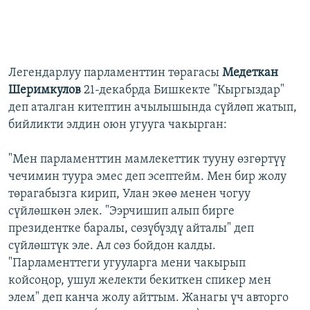
Легендарлуу парламенттин төрагасы
Медеткан
Шеримкулов
21-декабрда Бишкекте "Кыргыздар"
деп аталган китептин ачылышында сүйлөп жатып,
бийликти элдин оюн угууга чакырган:
"Мен парламенттин мамлекеттик тууну өзгөртүү
чечимин туура эмес деп эсептейм. Мен бир жолу
төрагабызга кирип, Улан экөө менен чогуу
сүйлөшкөн элек. "Ээрчишип алып бирге
президентке баралы, сөзүбүздү айталы" деп
сүйлөштүк эле. Ал сөз бойдон калды.
"Парламенттеги угууларга мени чакырып
койсоңор, ушул желекти бекиткен спикер мен
элем" деп канча жолу айттым. Жанагы үч авторго