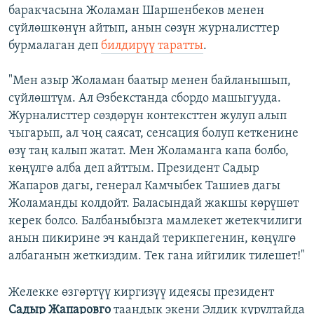
баракчасына Жоламан Шаршенбеков менен
сүйлөшкөнүн айтып, анын сөзүн журналисттер
бурмалаган деп
билдирүү таратты
.
"Мен азыр Жоламан баатыр менен байланышып,
сүйлөштүм. Ал Өзбекстанда сбордо машыгууда.
Журналисттер сөздөрүн контексттен жулуп алып
чыгарып, ал чоң саясат, сенсация болуп кеткенине
өзү таң калып жатат. Мен Жоламанга капа болбо,
көңүлгө алба деп айттым. Президент Садыр
Жапаров дагы, генерал Камчыбек Ташиев дагы
Жоламанды колдойт. Баласындай жакшы көрүшөт
керек болсо. Балбаныбызга мамлекет жетекчилиги
анын пикирине эч кандай терикпегенин, көңүлгө
албаганын жеткиздим. Тек гана ийгилик тилешет!"
Желекке өзгөртүү киргизүү идеясы президент
Садыр Жапаровго
таандык экени Элдик курултайда