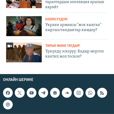
тараптардын апелляция арызын
карайт
КООПСУЗДУК
Украин армиясы "жок кылган"
кыргызстандыктар кимдер?
ТАРЫХ ЖАНА ТАГДЫР
Үркүндү эскерүү: Кадыр мерген
кантип жол тоскон?
ОНЛАЙН ШЕРИНЕ