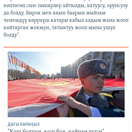
көптөгөн сын-пикирлер айтылды, катуусу, орунсузу
да болду. Бирок мен анын баарын мыйзам
ченемдүү көрүнүш катары кабыл алдым жана жооп
кайтарган жокмун, татыктуу жооп мына ушул
болду".
ДАГЫ КАРАҢЫЗ
"Кош болгун, кош бол, кайран туум"