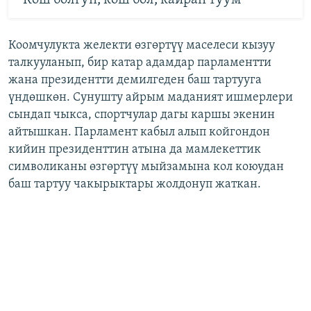
Коомчулукта желекти өзгөртүү маселеси кызуу
талкууланып, бир катар адамдар парламентти
жана президентти демилгеден баш тартууга
үндөшкөн. Сунушту айрым маданият ишмерлери
сындап чыкса, спортчулар дагы каршы экенин
айтышкан. Парламент кабыл алып койгондон
кийин президенттин атына да мамлекеттик
символиканы өзгөртүү мыйзамына кол коюудан
баш тартуу чакырыктары жолдонуп жаткан.