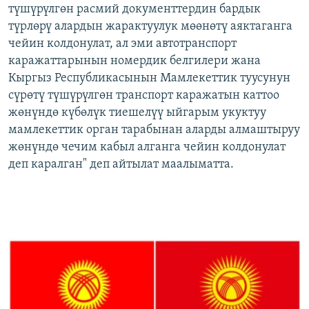
түшүрүлгөн расмий документтердин бардык
түрлөрү алардын жарактуулук мөөнөтү аяктаганга
чейин колдонулат, ал эми автотранспорт
каражаттарынын номердик белгилери жана
Кыргыз Республикасынын Мамлекеттик туусунун
сүрөтү түшүрүлгөн транспорт каражатын каттоо
жөнүндө күбөлүк тиешелүү ыйгарым укуктуу
мамлекеттик орган тарабынан аларды алмаштыруу
жөнүндө чечим кабыл алганга чейин колдонулат
деп каралган" деп айтылат маалыматта.