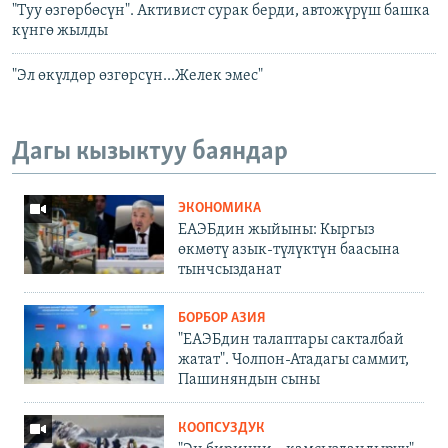
"Туу өзгөрбөсүн". Активист сурак берди, автожүрүш башка
күнгө жылды
"Эл өкүлдөр өзгөрсүн...Желек эмес"
Дагы кызыктуу баяндар
ЭКОНОМИКА
ЕАЭБдин жыйыны: Кыргыз
өкмөтү азык-түлүктүн баасына
тынчсызданат
БОРБОР АЗИЯ
"ЕАЭБдин талаптары сакталбай
жатат". Чолпон-Атадагы саммит,
Пашиняндын сыны
КООПСУЗДУК