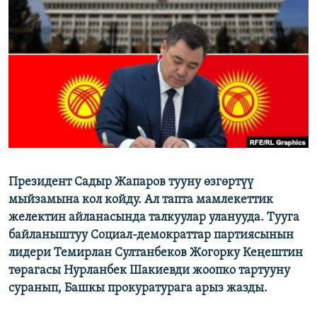
ОНЛАЙН ШЕРИНЕ
ЭЖЕ-СИҢДИЛЕР
АЗАТТЫК+
ЫҢГАЙСЫЗ СУРООЛОР
ЭЕ/АРнун бардык сайттары
Президент Садыр Жапаров тууну өзгөртүү
мыйзамына кол койду. Ал тапта мамлекеттик
желектин айланасында талкуулар уланууда. Тууга
байланыштуу Социал-демократтар партиясынын
лидери Темирлан Султанбеков Жогорку Кеңештин
төрагасы Нурланбек Шакиевди жоопко тартууну
суранып, Башкы прокуратурага арыз жазды.