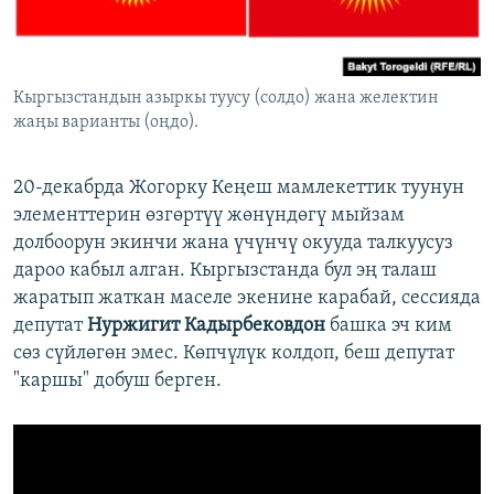
Кыргызстандын азыркы туусу (солдо) жана желектин
жаңы варианты (оңдо).
20-декабрда Жогорку Кеңеш мамлекеттик туунун
элементтерин өзгөртүү жөнүндөгү мыйзам
долбоорун экинчи жана үчүнчү окууда талкуусуз
дароо кабыл алган. Кыргызстанда бул эң талаш
жаратып жаткан маселе экенине карабай, сессияда
депутат
Нуржигит Кадырбековдон
башка эч ким
сөз сүйлөгөн эмес. Көпчүлүк колдоп, беш депутат
"каршы" добуш берген.