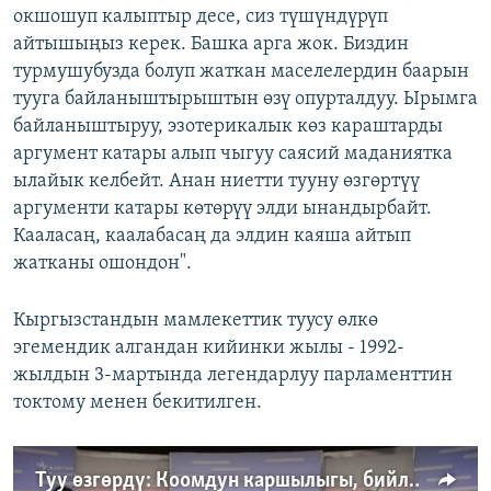
окшошуп калыптыр десе, сиз түшүндүрүп
айтышыңыз керек. Башка арга жок. Биздин
турмушубузда болуп жаткан маселелердин баарын
тууга байланыштырыштын өзү опурталдуу. Ырымга
байланыштыруу, эзотерикалык көз караштарды
аргумент катары алып чыгуу саясий маданиятка
ылайык келбейт. Анан ниетти тууну өзгөртүү
аргументи катары көтөрүү элди ынандырбайт.
Кааласаң, каалабасаң да элдин каяша айтып
жатканы ошондон".
Кыргызстандын мамлекеттик туусу өлкө
эгемендик алгандан кийинки жылы - 1992-
жылдын 3-мартында легендарлуу парламенттин
токтому менен бекитилген.
Туу өзгөрдү: Коомдун каршылыгы, бийликтин каалоосу