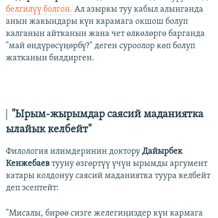
белгилүү болгон.
Ал азыркы туу кабыл алынганда
анын жакындары күн карамага окшош болуп
калганын айтканын жана чет өлкөлөргө барганда
"май өндүрөсүңөрбү?" деген суроолор көп болуп
жатканын билдирген.
"Ырым-жырымдар саясий маданиятка
ылайык келбейт"
Филология илимдеринин доктору
Дайырбек
Кенжебаев
тууну өзгөртүү үчүн ырымды аргумент
катары колдонуу саясий маданиятка туура келбейт
деп эсептейт:
"Мисалы, бирөө сизге желегиңиздер күн кармага