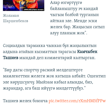
Алар өзгөртүүгө
байланыштуу эч кандай
чыгым болбой турганын
Жоламан
айткан эле. Менде эски
Шаршенбеков
желек бар. Жаңысын сатып
алуу планым жок".
Социалдык тармакка чыккан бул жаңылыктын
алдына атайын кызматтын тарагасы
Камчыбек
Ташиев
мындай деп комментарий калтырган.
"Бир дагы спортчу расмий мелдештерге
мамлекеттин желеги жок катыша албайт. Ошентип
эле көрүшсүнчү. Мыйзам кабыл алынды, биз,
жарандар, ага баш ийүүгө милдеттүүбүз."
Ташиев желек боюнча
pic.twitter.com/rXmHM5fPPw