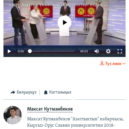
автор
Азаттык Үналгысы | Кыргызстан: видео, фото, кабарлар
No media source currently available
Auto
0:00
48:53
240p
Түз линк
360p
Auto
240p
360p
480p
480p
720p
Бөлүшүңүз
Катталыңыз
720p
1080p
1080p
Максат Кутманбеков
Максат Кутманбеков "Азаттыктын" кабарчысы,
Кыргыз-Орус Славян университетин 2018-