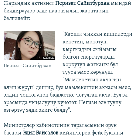
Жарандык активист
Перизат Сайитбурхан
мындай
билдирүүлөр элде нааразылык жаратарын
белгилейт:
"Каршы чыккан кишилерди
кекетип, мокотуп,
кыргыздын сыймыгы
болгон спортчуларды
коркутуп жатканы бул
Перизат Сайитбурхан
туура эмес көрүнүш.
"Мамлекеттин акчасын
алып жүрүп" дептир, бул мамлекеттин акчасы эмес,
элдин чөнтөгүнөн бюджетке чогулган акча. Бул эл
арасында чыңалууну күчөтөт. Негизи эле тууну
өзгөртүү элди экиге бөлдү".
Министрлер кабинетинин төрагасынын орун
басары
Эдил Байсалов
кийинчерек фейсбуктагы