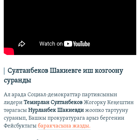
Султанбеков Шакиевге иш козгоону
суранды
Ал арада Социал-демократтар партиясынын
лидери
Темирлан Султанбеков
Жогорку Кеңештин
төрагасы
Нурланбек Шакиевди
жоопко тартууну
суранып, Башкы прокуратурага арыз бергенин
Фейсбуктагы
баракчасына жазды.