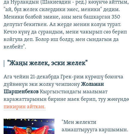
да Нурландын (Шакиевдин - ред.) көзүнчө айттым,
"ай, бул желек силердики эмес, меники" дедим.
Меники болбой эмине, аны мен башкарган 350
депутат бекиткен. Ал жерде менин колум турат.
Кечээ күнү да сурандым, мени чакырып сөз берип
койгула деп. Болор иш болду, мен сындагым да
келбейт".
"Жаңы желек, эски желек"
Ага чейин 21-декабрда Грек-рим күрөшү боюнча
дүйнөнүн эки жолку чемпиону
Жоламан
Шаршенбеков
Кыргызстандагы маалымат
каражаттарынын бирине маек берип, туу жөнүндө
пикирин айткан.
"Мен желекти
алмаштырууга каршымын.