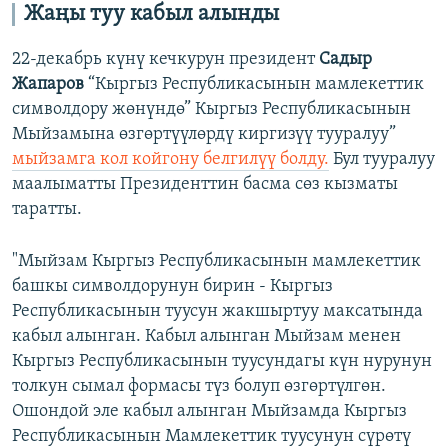
Жаңы туу кабыл алынды
22-декабрь күнү кечкурун президент
Садыр
Жапаров
“Кыргыз Республикасынын мамлекеттик
символдору жөнүндө” Кыргыз Республикасынын
Мыйзамына өзгөртүүлөрдү киргизүү тууралуу”
мыйзамга кол койгону белгилүү болду.
Бул тууралуу
маалыматты Президенттин басма сөз кызматы
таратты.
"Мыйзам Кыргыз Республикасынын мамлекеттик
башкы символдорунун бирин - Кыргыз
Республикасынын туусун жакшыртуу максатында
кабыл алынган. Кабыл алынган Мыйзам менен
Кыргыз Республикасынын туусундагы күн нурунун
толкун сымал формасы түз болуп өзгөртүлгөн.
Ошондой эле кабыл алынган Мыйзамда Кыргыз
Республикасынын Мамлекеттик туусунун сүрөтү