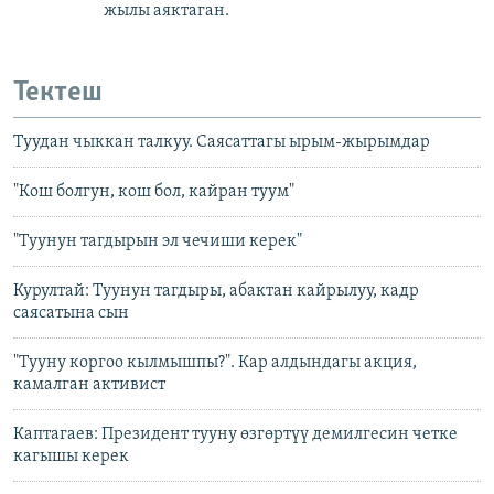
жылы аяктаган.
Тектеш
Туудан чыккан талкуу. Саясаттагы ырым-жырымдар
"Кош болгун, кош бол, кайран туум"
"Туунун тагдырын эл чечиши керек"
Курултай: Туунун тагдыры, абактан кайрылуу, кадр
саясатына сын
"Тууну коргоо кылмышпы?". Кар алдындагы акция,
камалган активист
Каптагаев: Президент тууну өзгөртүү демилгесин четке
кагышы керек