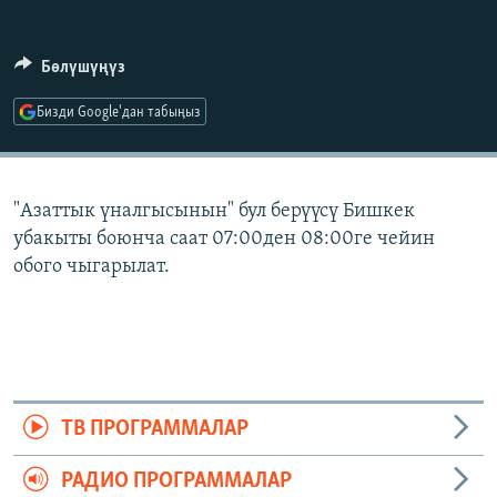
ОНЛАЙН ШЕРИНЕ
ЭЖЕ-СИҢДИЛЕР
АЗАТТЫК+
Бөлүшүңүз
ЫҢГАЙСЫЗ СУРООЛОР
Бизди Google'дан табыңыз
ЭЕ/АРнун бардык сайттары
"Азаттык үналгысынын" бул берүүсү Бишкек
убакыты боюнча саат 07:00ден 08:00ге чейин
обого чыгарылат.
ТВ ПРОГРАММАЛАР
РАДИО ПРОГРАММАЛАР