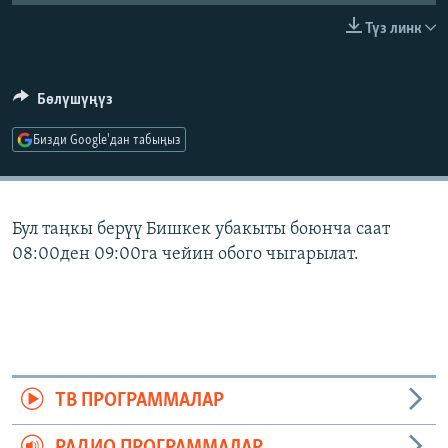
ОНЛАЙН ШЕРИНЕ
ЭЖЕ-СИҢДИЛЕР
Түз линк
АЗАТТЫК+
ЫҢГАЙСЫЗ СУРООЛОР
Бөлүшүңүз
Бизди Google'дан табыңыз
ЭЕ/АРнун бардык сайттары
Бул таңкы берүү Бишкек убакыты боюнча саат
08:00ден 09:00га чейин обого чыгарылат.
ТВ ПРОГРАММАЛАР