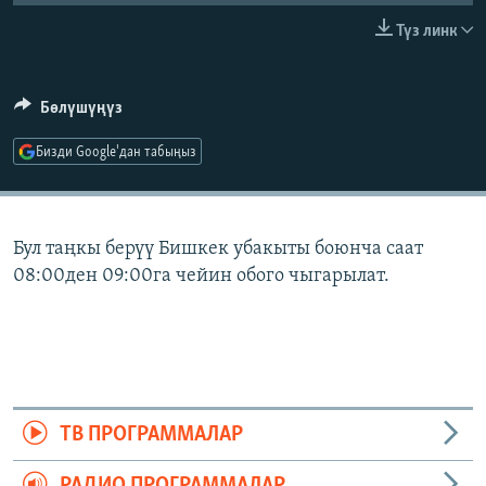
ОНЛАЙН ШЕРИНЕ
ЭЖЕ-СИҢДИЛЕР
Түз линк
АЗАТТЫК+
ЫҢГАЙСЫЗ СУРООЛОР
Бөлүшүңүз
Бизди Google'дан табыңыз
ЭЕ/АРнун бардык сайттары
Бул таңкы берүү Бишкек убакыты боюнча саат
08:00ден 09:00га чейин обого чыгарылат.
ТВ ПРОГРАММАЛАР