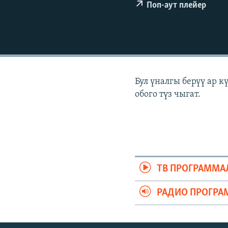
ЭЖЕ-СИҢДИЛЕР
Поп-аут плейер
АЗАТТЫК+
ЫҢГАЙСЫЗ СУРООЛОР
Бул үналгы берүү ар 
обого түз чыгат.
ТВ ПРОГРАММА
РАДИО ПРОГРА