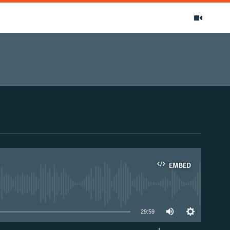
EMBED
able
29:59