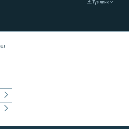
Түз линк
EMBED
йин