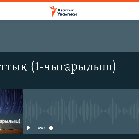
аттык (1-чыгарылыш)
No media source currently avail
0:00