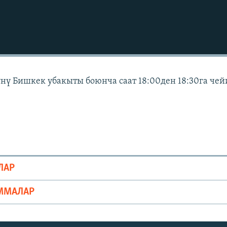
күнү Бишкек убакыты боюнча саат 18:00ден 18:30га че
ЛАР
ММАЛАР