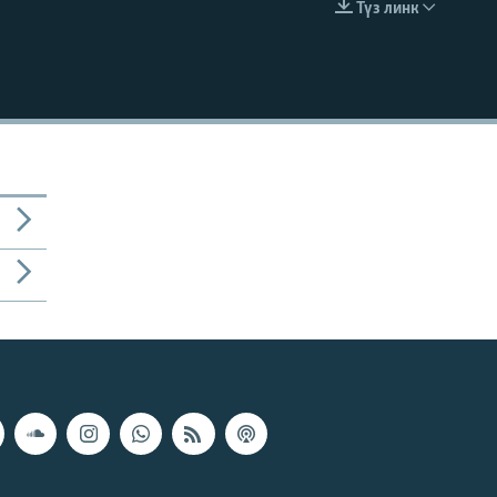
Түз линк
EMBED