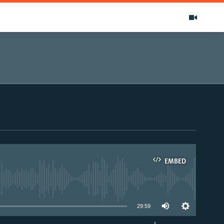
EMBED
able
29:59