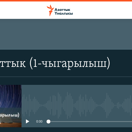
аттык (1-чыгарылыш)
No media source currently avail
0:00