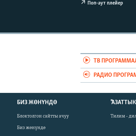
ЭЖЕ-СИҢДИЛЕР
Поп-аут плейер
АЗАТТЫК+
ЫҢГАЙСЫЗ СУРООЛОР
ТВ ПРОГРАММА
РАДИО ПРОГРА
БИЗ ЖӨНҮНДӨ
"АЗАТТЫ
Блоктолгон сайтты ачуу
Тилим - ди
Биз жөнүндө