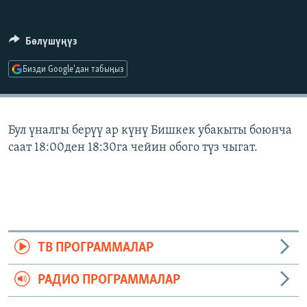
ОНЛАЙН ШЕРИНЕ
ЭЖЕ-СИҢДИЛЕР
АЗАТТЫК+
Бөлүшүңүз
ЫҢГАЙСЫЗ СУРООЛОР
Бизди Google'дан табыңыз
ЭЕ/АРнун бардык сайттары
Бул үналгы берүү ар күнү Бишкек убакыты боюнча
саат 18:00ден 18:30га чейин обого түз чыгат.
ТВ ПРОГРАММАЛАР
РАДИО ПРОГРАММАЛАР